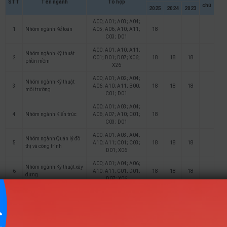
STT
Tên ngành
Tổ hợp
chú
2025
2024
2023
A00; A01; A03; A04;
1
Nhóm ngành Kế toán
A05; A06; A10; A11;
18
C03; D01
A00; A01; A10; A11;
Nhóm ngành Kỹ thuật
2
C01; D01; D07; X06;
18
18
18
phần mềm
X26
A00; A01; A02; A04;
Nhóm ngành Kỹ thuật
3
A06; A10; A11; B00;
18
18
18
môi trường
C01; D01
A00; A01; A03; A04;
4
Nhóm ngành Kiến trúc
A06; A07; A10; C01;
18
C03; D01
A00; A01; A03; A04;
Nhóm ngành Quản lý đô
5
A10; A11; C01; C03;
18
18
18
thị và công trình
D01; X06
A00; A01; A04; A06;
Nhóm ngành Kỹ thuật xây
6
A10; A11; C01; D01;
18
18
18
dựng
D07; X06
Nhóm ngành Kỹ thuật Xây
A00; A01; A04; A06;
7
dựng Công trình thủy (Kỹ
A10; A11; C01; D01;
18
sư)
D07; X06
Nhóm ngành Kỹ thuật xây
A00; A01; A04; A06;