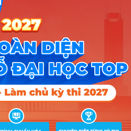
ĐĂNG KÝ NGAY
Công cụ
Trắc nghiệm MBTI
Tra cứu đề án tuyển sinh
Tư vấn hướng nghiệp
Tin tức
Tin giáo dục nổi bật
Tin tuyển sinh vào 10
Tin tuyển sinh Đại học
Về chúng tôi
Liên hệ
Điều khoản dịch vụ
Chính sách bảo mật