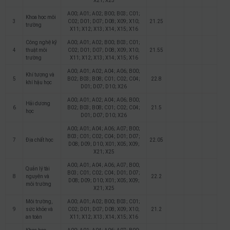
X21; X25
A00; A01; A02; B00; B03; C01;
Khoa học môi
3
C02; D01; D07; D08; X09; X10;
21.25
trường
X11; X12; X13; X14; X15; X16
Công nghệ kỹ
A00; A01; A02; B00; B03; C01;
4
thuật môi
C02; D01; D07; D08; X09; X10;
21.55
trường
X11; X12; X13; X14; X15; X16
A00; A01; A02; A04; A06; B00;
Khí tượng và
5
B02; B03; B08; C01; C02; C04;
22.8
khí hậu học
D01; D07; D10; X26
A00; A01; A02; A04; A06; B00;
Hải dương
6
B02; B03; B08; C01; C02; C04;
21.5
học
D01; D07; D10; X26
A00; A01; A04; A06; A07; B00;
B03; C01; C02; C04; D01; D07;
7
Địa chất học
22.05
D08; D09; D10; X01; X05; X09;
X21; X25
A00; A01; A04; A06; A07; B00;
Quản lý tài
B03; C01; C02; C04; D01; D07;
8
nguyên và
22.2
D08; D09; D10; X01; X05; X09;
môi trường
X21; X25
Môi trường,
A00; A01; A02; B00; B03; C01;
9
sức khỏe và
C02; D01; D07; D08; X09; X10;
21.2
an toàn
X11; X12; X13; X14; X15; X16