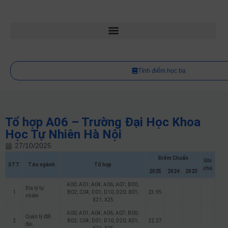
Tính điểm học bạ
Tổ hợp A06 – Trường Đại Học Khoa
Học Tự Nhiên Hà Nội
27/10/2025
Điểm Chuẩn
Ghi
STT
Tên ngành
Tổ hợp
chú
2025
2024
2023
A00; A01; A04; A06; A07; B00;
Địa lý tự
1
B02; C04; D01; D10; D20; X01;
23.95
nhiên
X21; X25
A00; A01; A04; A06; A07; B00;
Quản lý đất
2
B02; C04; D01; D10; D20; X01;
22.27
đai