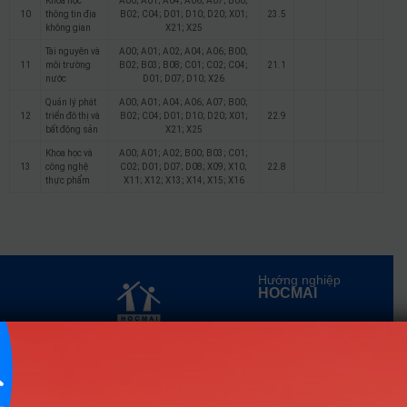
Khoa học
A00; A01; A04; A06; A07; B00;
10
thông tin địa
B02; C04; D01; D10; D20; X01;
23.5
không gian
X21; X25
Tài nguyên và
A00; A01; A02; A04; A06; B00;
11
môi trường
B02; B03; B08; C01; C02; C04;
21.1
nước
D01; D07; D10; X26
Quản lý phát
A00; A01; A04; A06; A07; B00;
12
triển đô thị và
B02; C04; D01; D10; D20; X01;
22.9
bất động sản
X21; X25
Khoa học và
A00; A01; A02; B00; B03; C01;
13
công nghệ
C02; D01; D07; D08; X09; X10;
22.8
thực phẩm
X11; X12; X13; X14; X15; X16
Hướng nghiệp
HOCMAI