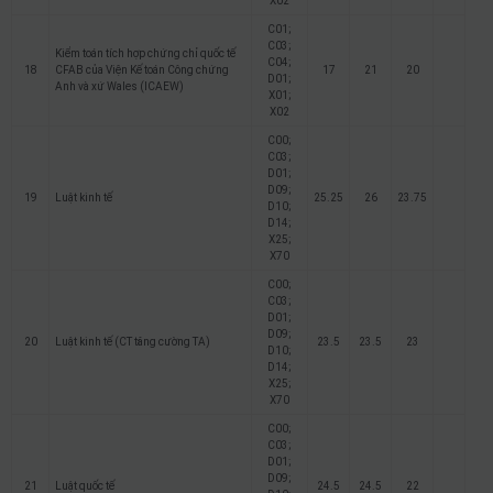
X02
C01;
C03;
Kiểm toán tích hợp chứng chỉ quốc tế
C04;
18
CFAB của Viện Kế toán Công chứng
17
21
20
D01;
Anh và xứ Wales (ICAEW)
X01;
X02
C00;
C03;
D01;
D09;
19
Luật kinh tế
25.25
26
23.75
D10;
D14;
X25;
X70
C00;
C03;
D01;
D09;
20
Luật kinh tế (CT tăng cường TA)
23.5
23.5
23
D10;
D14;
X25;
X70
C00;
C03;
D01;
D09;
21
Luật quốc tế
24.5
24.5
22