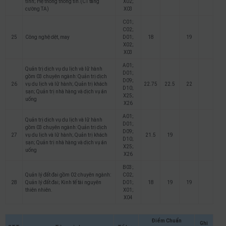
tính; Hệ thống thông tin.(CT tăng
X02;
cường TA)
X03
C01;
C02;
25
Công nghệ dệt, may
D01;
18
19
X02;
X03
A01;
Quản trị dịch vụ du lịch và lữ hành
D01;
gồm 03 chuyên ngành: Quản trị dịch
D09;
26
vụ du lịch và lữ hành; Quản trị khách
22.75
22.5
22
D10;
sạn; Quản trị nhà hàng và dịch vụ ăn
X25;
uống
X26
A01;
Quản trị dịch vụ du lịch và lữ hành
D01;
gồm 03 chuyên ngành: Quản trị dịch
D09;
27
vụ du lịch và lữ hành; Quản trị khách
21.5
19
D10;
sạn; Quản trị nhà hàng và dịch vụ ăn
X25;
uống
X26
B03;
Quản lý đất đai gồm 02 chuyên ngành:
C02;
28
Quản lý đất đai; Kinh tế tài nguyên
D01;
18
19
19
thiên nhiên.
X01;
X04
Điểm Chuẩn
Ghi