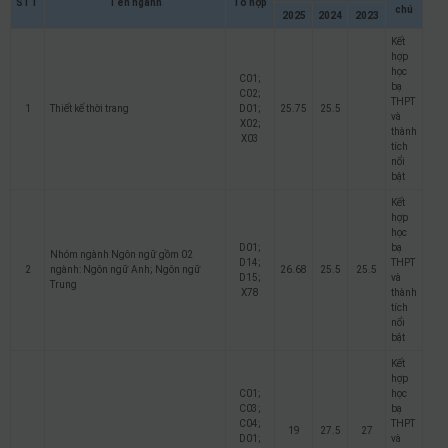
STT
Tên ngành
Tổ hợp
chú
2025
2024
2023
Kết
hợp
học
C01;
bạ
C02;
THPT
1
Thiết kế thời trang
D01;
25.75
25.5
và
X02;
thành
X03
tích
nổi
bật
Kết
hợp
học
D01;
bạ
Nhóm ngành Ngôn ngữ gồm 02
D14;
THPT
2
ngành: Ngôn ngữ Anh; Ngôn ngữ
26.68
25.5
25.5
D15;
và
Trung
X78
thành
tích
nổi
bật
Kết
hợp
C01;
học
C03;
bạ
C04;
THPT
19
27.5
27
D01;
và