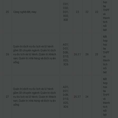
học
C01;
bạ
C02;
THPT
25
Công nghệ dệt, may
D01;
22
22
22
và
X02;
thành
X03
tích
nổi
bật
Kết
hợp
A01;
học
Quản trị dịch vụ du lịch và lữ hành
D01;
bạ
gồm 03 chuyên ngành: Quản trị dịch
D09;
THPT
26
vụ du lịch và lữ hành; Quản trị khách
26.31
26
25
D10;
và
sạn; Quản trị nhà hàng và dịch vụ ăn
X25;
thành
uống
X26
tích
nổi
bật
Kết
hợp
A01;
học
Quản trị dịch vụ du lịch và lữ hành
D01;
bạ
gồm 03 chuyên ngành: Quản trị dịch
D09;
THPT
27
vụ du lịch và lữ hành; Quản trị khách
25.37
24
D10;
và
sạn; Quản trị nhà hàng và dịch vụ ăn
X25;
thành
uống
X26
tích
nổi
bật