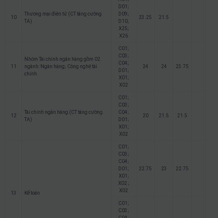
D01;
Thương mại điện tử (CT tăng cường
D09;
10
23.25
21.5
TA)
D10;
X25;
X26
C01;
C03;
Nhóm Tài chính ngân hàng gồm 02
C04;
11
ngành: Ngân hàng; Công nghệ tài
24
24
23.75
D01;
chính
X01;
X02
C01;
C03;
Tài chính ngân hàng (CT tăng cường
C04;
12
20
21.5
21.5
TA)
D01;
X01;
X02
C01;
C03;
C04;
D01;
22.75
23
22.75
X01;
X02 ;
X02
13
Kế toán
C01;
C03;
C04;