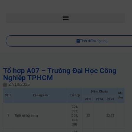
Tính điểm học bạ
Tổ hợp A07 – Trường Đại Học Công
Nghiệp TPHCM
27/10/2025
Điểm Chuẩn
Ghi
STT
Tên ngành
Tổ hợp
chú
2025
2024
2023
C01;
C02;
1
Thiết kế thời trang
D01;
22
22.75
X02;
X03