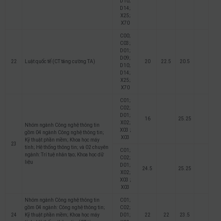
D10;
D14;
X25;
X70
C00;
C03;
D01;
D09;
22
Luật quốc tế (CT tăng cường TA)
20
22.5
20.5
D10;
D14;
X25;
X70
C01;
C02;
D01;
16
25.25
X02;
Nhóm ngành Công nghệ thông tin
X03 ;
gồm 04 ngành Công nghệ thông tin;
X03
Kỹ thuật phần mềm; Khoa học máy
23
tính; Hệ thống thông tin; và 02 chuyên
C01;
ngành: Trí tuệ nhân tạo; Khoa học dữ
C02;
liệu
D01;
24.5
25.25
X02;
X03 ;
X03
Nhóm ngành Công nghệ thông tin
C01;
gồm 04 ngành: Công nghệ thông tin;
C02;
24
Kỹ thuật phần mềm; Khoa học máy
D01;
22
22
23.5