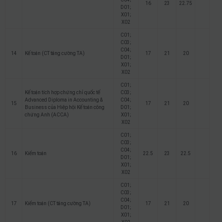
16
23
22.75
D01;
X01;
X02
C01;
C03;
C04;
14
Kế toán (CT tăng cường TA)
17
21
20
D01;
X01;
X02
C01;
Kế toán tích hợp chứng chỉ quốc tế
C03;
Advanced Diploma in Accounting &
C04;
15
17
21
20
Business của Hiệp hội Kế toán công
D01;
chứng Anh (ACCA)
X01;
X02
C01;
C03;
C04;
16
Kiểm toán
22.5
23
22.5
D01;
X01;
X02
C01;
C03;
C04;
17
Kiểm toán (CT tăng cường TA)
17
21
20
D01;
X01;