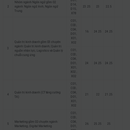
D01;
Nhóm ngành Ngôn ngữ gồm 02
D14;
2
ngành: Ngôn ngữ Anh; Ngôn ngữ
23.25
23
22.5
D15;
Trung
X78
C01;
C03;
C04;
16
24.25
24.25
D01;
X01;
Quản trị kinh doanh gồm 03 chuyên
X02
ngành: Quản trị kinh doanh; Quản trị
3
C01;
nguồn nhân lực; Logistics và Quản lý
C03;
chuỗi cung ứng
C04;
D01;
24
24.25
24.25
X01;
X02 ;
X02
C01;
C03;
Quản trị kinh doanh (CT tăng cường
C04;
4
21
22
21.25
TA)
D01;
X01;
X02
C01;
C03;
Marketing gồm 02 chuyên ngành:
C04;
5
26
25.25
25
Marketing; Digital Marketing
D01;