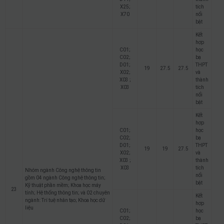
X25;
tích
X70
nổi
bật
Kết
hợp
C01;
học
C02;
bạ
D01;
THPT
19
27.5
27.5
X02;
và
X03 ;
thành
X03
tích
nổi
bật
Kết
hợp
C01;
học
C02;
bạ
D01;
THPT
19
19
27.5
X02;
và
X03 ;
thành
X03
tích
Nhóm ngành Công nghệ thông tin
nổi
gồm 04 ngành Công nghệ thông tin;
bật
Kỹ thuật phần mềm; Khoa học máy
23
tính; Hệ thống thông tin; và 02 chuyên
Kết
ngành: Trí tuệ nhân tạo; Khoa học dữ
hợp
liệu
C01;
học
C02;
bạ