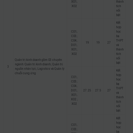
X01;
thành
X02
tích
nổi
bật
Kết
hợp
C01;
học
C03;
bạ
C04;
THPT
19
19
27
D01;
và
X01;
thành
X02
tích
nổi
Quản trị kinh doanh gồm 03 chuyên
bật
ngành: Quản trị kinh doanh; Quản trị
3
nguồn nhân lực; Logistics và Quản lý
Kết
chuỗi cung ứng
hợp
C01;
học
C03;
bạ
C04;
THPT
D01;
27.25
27.5
27
và
X01;
thành
X02 ;
tích
X02
nổi
bật
Kết
hợp
C01;
học
C03;
bạ