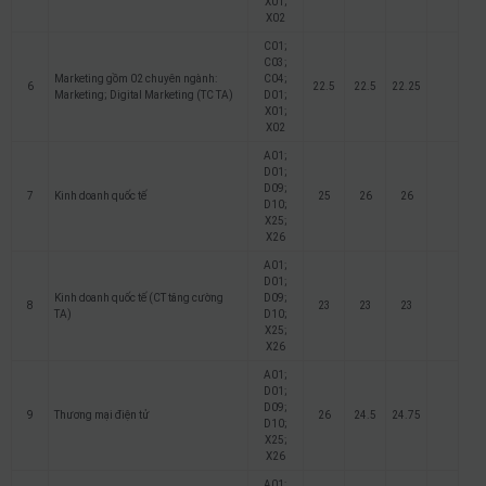
X01;
X02
C01;
C03;
Marketing gồm 02 chuyên ngành:
C04;
6
22.5
22.5
22.25
Marketing; Digital Marketing (TC TA)
D01;
X01;
X02
A01;
D01;
D09;
7
Kinh doanh quốc tế
25
26
26
D10;
X25;
X26
A01;
D01;
Kinh doanh quốc tế (CT tăng cường
D09;
8
23
23
23
TA)
D10;
X25;
X26
A01;
D01;
D09;
9
Thương mại điện tử
26
24.5
24.75
D10;
X25;
X26
A01;