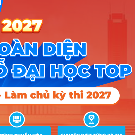
ĐĂNG KÝ NGAY
Công cụ
Trắc nghiệm MBTI
Tra cứu đề án tuyển sinh
Tư vấn hướng nghiệp
Tin tức
Tin giáo dục nổi bật
Tin tuyển sinh vào 10
Tin tuyển sinh Đại học
Về chúng tôi
Liên hệ
Điều khoản dịch vụ
Chính sách bảo mật