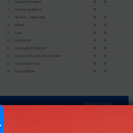
5
Quản trị kinh doanh
18
18
6
Thương mại điện tử
18
7
Tài chính – Ngân hàng
18
18
8
Kế toán
18
18
9
Luật
18
18
10
Luật kinh tế
18
18
11
Công nghệ kỹ thuật ô tô
18
18
12
Quản trị dịch vụ du lịch và lữ hành
18
18
13
Quản trị khách sạn
18
18
14
Quản lý đất đai
18
18
Hướng nghiệp
HOCMAI