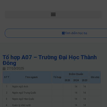
Tính điểm học bạ
Tổ hợp A07 – Trường Đại Học Thành
Đông
27/10/2025
Điểm Chuẩn
STT
Tên ngành
Tổ hợp
Ghi chú
2025
2024
2023
1
Ngôn ngữ Anh
14
14
2
Ngôn ngữ Trung Quốc
14
14
3
Ngôn ngữ Hàn Quốc
14
14
4
Quản lý nhà nước
14
14