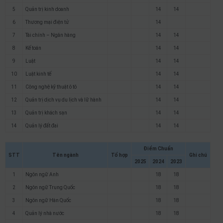
5
Quản trị kinh doanh
14
14
6
Thương mại điện tử
14
7
Tài chính – Ngân hàng
14
14
8
Kế toán
14
14
9
Luật
14
14
10
Luật kinh tế
14
14
11
Công nghệ kỹ thuật ô tô
14
14
12
Quản trị dịch vụ du lịch và lữ hành
14
14
13
Quản trị khách sạn
14
14
14
Quản lý đất đai
14
14
Điểm Chuẩn
STT
Tên ngành
Tổ hợp
Ghi chú
2025
2024
2023
1
Ngôn ngữ Anh
18
18
2
Ngôn ngữ Trung Quốc
18
18
3
Ngôn ngữ Hàn Quốc
18
18
4
Quản lý nhà nước
18
18