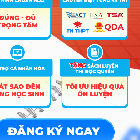
Công cụ
Trắc nghiệm MBTI
Tra cứu đề án tuyển sinh
Tư vấn hướng nghiệp
Tin tức
Tin giáo dục nổi bật
Tin tuyển sinh vào 10
Tin tuyển sinh Đại học
Về chúng tôi
Liên hệ
Điều khoản dịch vụ
Chính sách bảo mật