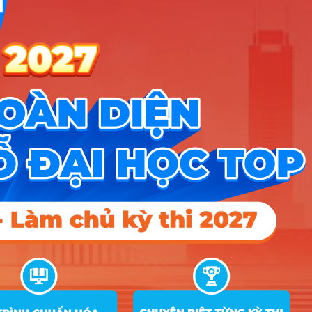
9
Ngôn ngữ Trung Quốc
10
Ngôn ngữ Đức
11
Ngôn ngữ Nhật
12
Ngôn ngữ Hàn Quốc
13
Ngôn ngữ Ả Rập
14
Văn hóa truyền thông xuyên quốc gia
Hướng nghiệp
HOCMAI
ĐĂNG KÝ NGAY