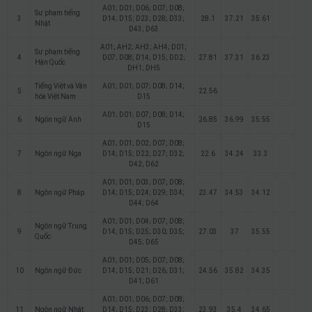
A01; D01; D06; D07; D08;
Sư phạm tiếng
3
D14; D15; D23; D28; D33;
28.1
37.21
35.61
Nhật
D43; D63
A01; AH2; AH3; AH4; D01;
Sư phạm tiếng
4
D07; D08; D14; D15; DD2;
27.81
37.31
36.23
Hàn Quốc
DH1; DH5
Tiếng Việt và Văn
A01; D01; D07; D08; D14;
5
22.56
hóa Việt Nam
D15
A01; D01; D07; D08; D14;
6
Ngôn ngữ Anh
26.85
36.99
35.55
D15
A01; D01; D02; D07; D08;
7
Ngôn ngữ Nga
D14; D15; D22; D27; D32;
22.6
34.24
33.3
D42; D62
A01; D01; D03; D07; D08;
8
Ngôn ngữ Pháp
D14; D15; D24; D29; D34;
23.47
34.53
34.12
D44; D64
A01; D01; D04; D07; D08;
Ngôn ngữ Trung
9
D14; D15; D25; D30; D35;
27.03
37
35.55
Quốc
D45; D65
A01; D01; D05; D07; D08;
10
Ngôn ngữ Đức
D14; D15; D21; D26; D31;
24.56
35.82
34.35
D41; D61
A01; D01; D06; D07; D08;
11
Ngôn ngữ Nhật
D14; D15; D23; D28; D33;
23.93
35.4
34.65