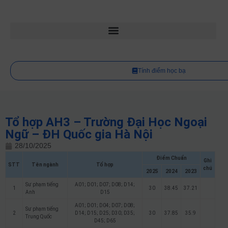
Tính điểm học bạ
Tổ hợp AH3 – Trường Đại Học Ngoại
Ngữ – ĐH Quốc gia Hà Nội
28/10/2025
Điểm Chuẩn
Ghi
STT
Tên ngành
Tổ hợp
chú
2025
2024
2023
Sư phạm tiếng
A01; D01; D07; D08; D14;
1
30
38.45
37.21
Anh
D15
A01; D01; D04; D07; D08;
Sư phạm tiếng
2
D14; D15; D25; D30; D35;
30
37.85
35.9
Trung Quốc
D45; D65