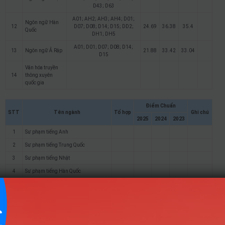
D43; D63
A01; AH2; AH3; AH4; D01;
Ngôn ngữ Hàn
12
D07; D08; D14; D15; DD2;
24.69
36.38
35.4
Quốc
DH1; DH5
A01; D01; D07; D08; D14;
13
Ngôn ngữ Ả Rập
21.88
33.42
33.04
D15
Văn hóa truyền
14
thông xuyên
quốc gia
Điểm Chuẩn
STT
Tên ngành
Tổ hợp
Ghi chú
2025
2024
2023
1
Sư phạm tiếng Anh
2
Sư phạm tiếng Trung Quốc
3
Sư phạm tiếng Nhật
4
Sư phạm tiếng Hàn Quốc
5
Tiếng Việt và Văn hóa Việt Nam
6
Ngôn ngữ Anh
7
Ngôn ngữ Nga
8
Ngôn ngữ Pháp