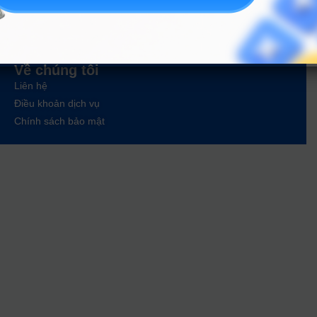
Tin tức
Tin giáo dục nổi bật
Tin tuyển sinh vào 10
Tin tuyển sinh Đại học
Về chúng tôi
Liên hệ
Điều khoản dịch vụ
Chính sách bảo mật