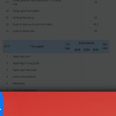
Công nghệ Kỹ thuật Điều khiển – Tự động
21
18
hóa
22
Công nghệ Thực phẩm
23
Kỹ thuật Xây dựng
22
24
Quản trị dịch vụ du lịch và lữ hành
18.5
25
Quản trị khách sạn
18
Điểm Chuẩn
Tổ
Ghi
STT
Tên ngành
hợp
chú
2025
2024
2023
1
Ngôn ngữ Anh
2
Ngôn Ngữ Trung Quốc
3
Ngôn ngữ Hàn Quốc
4
Quản trị kinh doanh
5
Marketing
6
Tài chính Ngân hàng
7
Kế Toán
8
Kế toán định hướng ACCA
9
Quản trị nhân lực