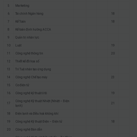
5
Marketing
6
Tài chính Ngân hàng
18
7
Kế Toán
18
8
Kế toán định hướng ACCA
9
Quản trị nhân lực
10
Luật
19
11
Công nghệ thông tin
20
12
Thiết kế đồ họa số
13
Trí Tuệ nhân tạo ứng dụng
14
Công nghệ Chế tạo máy
23
15
Cơ điện tử
16
Công nghệ kỹ thuật ô tô
19
Công nghệ Kỹ thuật Nhiệt (Nhiệt – Điện
17
21
lạnh)
18
Điện lạnh và điều hoà không khí
19
Công nghệ Kỹ thuật Điện – Điện tử
18
20
Công nghệ Bán dẫn