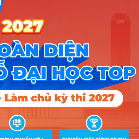
10
Luật
11
Công nghệ thông tin
12
Thiết kế đồ họa số
13
Trí Tuệ nhân tạo ứng dụng
14
Công nghệ Chế tạo máy
15
Cơ điện tử
16
Công nghệ kỹ thuật ô tô
Công nghệ Kỹ thuật Nhiệt (Nhiệt – Điện
17
lạnh)
18
Điện lạnh và điều hoà không khí
19
Công nghệ Kỹ thuật Điện – Điện tử
20
Công nghệ Bán dẫn
Công nghệ Kỹ thuật Điều khiển – Tự động
21
hóa
22
Công nghệ Thực phẩm
23
Kỹ thuật Xây dựng
24
Quản trị dịch vụ du lịch và lữ hành
25
Quản trị khách sạn