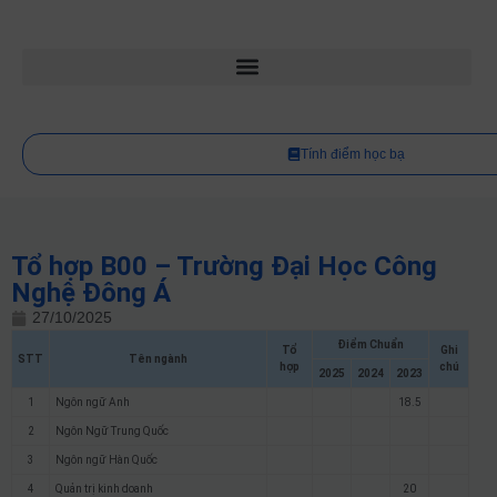
Tính điểm học bạ
Tổ hợp B00 – Trường Đại Học Công
Nghệ Đông Á
27/10/2025
Điểm Chuẩn
Tổ
Ghi
STT
Tên ngành
hợp
chú
2025
2024
2023
1
Ngôn ngữ Anh
18.5
2
Ngôn Ngữ Trung Quốc
3
Ngôn ngữ Hàn Quốc
4
Quản trị kinh doanh
20