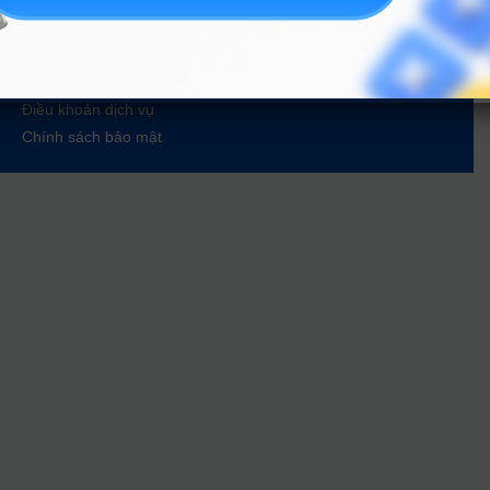
Tin tuyển sinh vào 10
Tin tuyển sinh Đại học
Về chúng tôi
Liên hệ
Điều khoản dịch vụ
Chính sách bảo mật