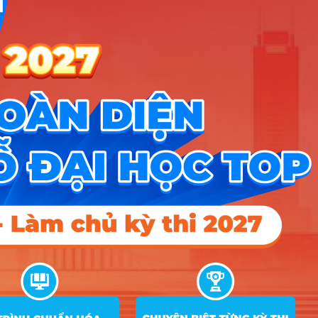
7
18
18
18
hàng
D01
B03; C01; C02; C04; C14;
8
Kế toán
18
18
18
D01
9
Luật
C01; C02; C04; C14; D01
20
18
18
An toàn, sức khoẻ
A00; B00; B03; C01; C02;
10
18
và môi trường
C04; C14; D01; D07
Xây dựng Dân
A00; A01; A02; A09; B03;
11
dụng và Công
18
C01; C02; C04; C14; D01
nghiệp
A00; A01; A02; A09; B03;
12
Tin học xây dựng
18
C01; C02; C04; C14; D01
Nông nghiệp công
A00; B00; B03; C01; C02;
13
18
nghệ cao
C04; C14; D01; D07
Kinh tế nông
A00; B03; C00; C01; C02;
14
18
18
18
nghiệp
C04; C14; D01
A00; B00; B03; C01; C02;
15
Thú y
18
C04; C14; D01; D07
QTDV Du lịch và Lữ
B03; C01; C02; C04; C14;
16
18
18
18
hành
D01