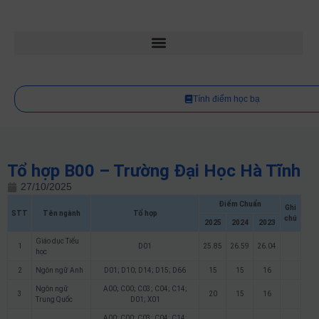
Tính điểm học bạ
Tổ hợp B00 – Trường Đại Học Hà Tĩnh
27/10/2025
Điểm Chuẩn
Ghi
STT
Tên ngành
Tổ hợp
chú
2025
2024
2023
Giáo dục Tiểu
1
D01
25.85
26.59
26.04
học
2
Ngôn ngữ Anh
D01; D10; D14; D15; D66
15
15
16
Ngôn ngữ
A00; C00; C03; C04; C14;
3
20
15
16
Trung Quốc
D01; X01
A00; C00; C03; C04; C14;