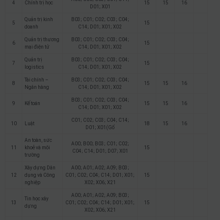
4
Chính trị học
15
15
16
D01; X01
Quản trị kinh
B03; C01; C02; C03; C04;
5
15
doanh
C14; D01; X01; X02
Quản trị thương
B03; C01; C02; C03; C04;
6
15
mại điện tử
C14; D01; X01; X02
Quản trị
B03; C01; C02; C03; C04;
7
15
logistics
C14; D01; X01; X02
Tài chính –
B03; C01; C02; C03; C04;
8
15
15
16
Ngân hàng
C14; D01; X01; X02
B03; C01; C02; C03; C04;
9
Kế toán
15
15
16
C14; D01; X01; X02
C01; C02; C03; C04; C14;
10
Luật
18
15
16
D01; X01(Gố
An toàn, sức
A00; B00; B03; C01; C02;
11
khoẻ và môi
15
C04; C14; D01; D07; X01
trường
Xây dựng Dân
A00; A01; A02; A09; B03;
12
dụng và Công
C01; C02; C04; C14; D01; X01;
15
nghiệp
X02; X06; X21
A00; A01; A02; A09; B03;
Tin học xây
13
C01; C02; C04; C14; D01; X01;
15
dựng
X02; X06; X21