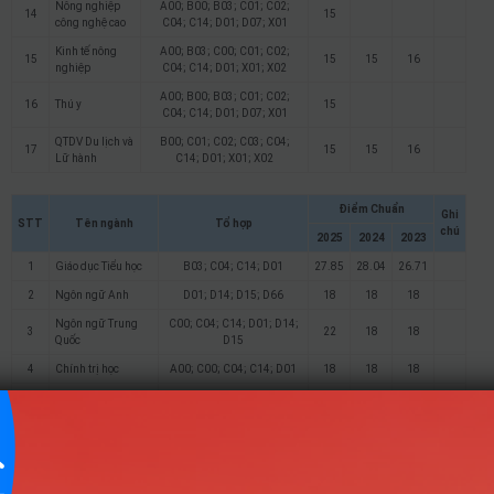
Nông nghiệp
A00; B00; B03; C01; C02;
14
15
công nghệ cao
C04; C14; D01; D07; X01
Kinh tế nông
A00; B03; C00; C01; C02;
15
15
15
16
nghiệp
C04; C14; D01; X01; X02
A00; B00; B03; C01; C02;
16
Thú y
15
C04; C14; D01; D07; X01
QTDV Du lịch và
B00; C01; C02; C03; C04;
17
15
15
16
Lữ hành
C14; D01; X01; X02
Điểm Chuẩn
Ghi
STT
Tên ngành
Tổ hợp
chú
2025
2024
2023
1
Giáo dục Tiểu học
B03; C04; C14; D01
27.85
28.04
26.71
2
Ngôn ngữ Anh
D01; D14; D15; D66
18
18
18
Ngôn ngữ Trung
C00; C04; C14; D01; D14;
3
22
18
18
Quốc
D15
4
Chính trị học
A00; C00; C04; C14; D01
18
18
18
B03; C01; C02; C04; C14;
5
Quản trị kinh doanh
18
D01
Quản trị thương
B03; C01; C02; C04; C14;
6
18
mại điện tử
D01
Tài chính – Ngân
B03; C01; C02; C04; C14;