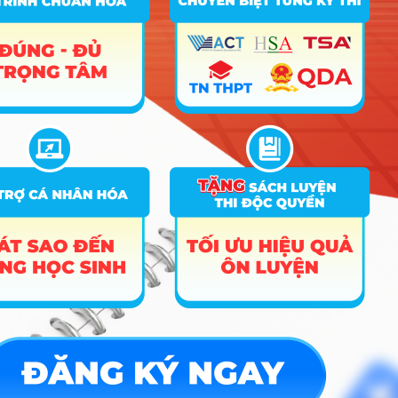
Hướng nghiệp
HOCMAI
ĐĂNG KÝ NGAY
Công cụ
Trắc nghiệm MBTI
Tra cứu đề án tuyển sinh
Tư vấn hướng nghiệp
Tin tức
Tin giáo dục nổi bật