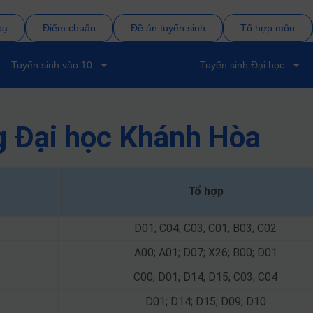
bạ
Điểm chuẩn
Đề án tuyển sinh
Tổ hợp môn
Tuyển sinh vào 10
Tuyển sinh Đại học
g Đại học Khánh Hòa
Tổ hợp
D01; C04; C03; C01; B03; C02
A00; A01; D07; X26; B00; D01
C00; D01; D14; D15; C03; C04
D01; D14; D15; D09; D10