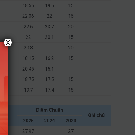
18.55
19.5
15
22.06
22
16
22.6
23.7
20
22
20.1
15
X
20.8
20
18.15
16.2
15
20.45
15.1
18.75
17.5
15
19.7
17.4
15
Điểm Chuẩn
Ghi chú
2025
2024
2023
27.97
27