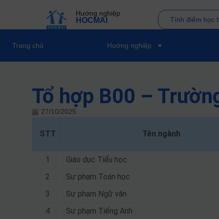
Hướng nghiệp
Tính điểm học 
HOCMAI
Trang chủ
Hướng nghiệp
Tổ hợp B00 – Trườn
27/10/2025
STT
Tên ngành
1
Giáo dục Tiểu học
2
Sư phạm Toán học
3
Sư phạm Ngữ văn
4
Sư phạm Tiếng Anh