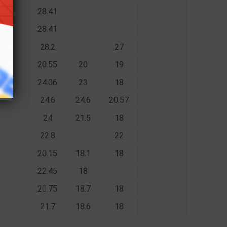
28.41
28.41
28.2
27
20.55
20
19
24.06
23
18
24.6
24.6
20.57
24
21.5
18
22.8
22
20.15
18.1
18
22.45
18
20.75
18.7
18
21.7
18.6
18