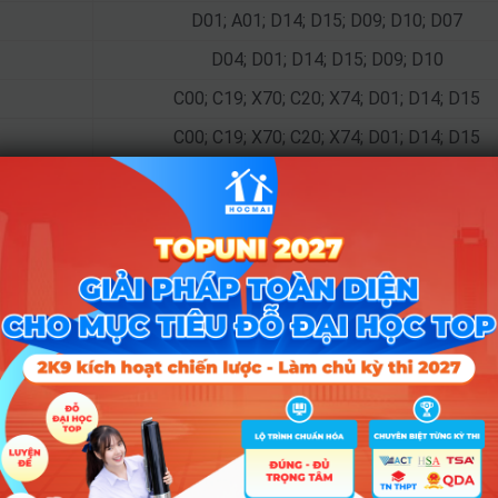
D01; A01; D14; D15; D09; D10; D07
D04; D01; D14; D15; D09; D10
C00; C19; X70; C20; X74; D01; D14; D15
C00; C19; X70; C20; X74; D01; D14; D15
C00; C19; X70; C20; X74; D01; D14; D15
D01; A01; D09; D10; A00; X10; X06
C00; D14; D15; D01; D10; D09; A01; D07
D01; D10; D09; B08; A01; D07; A00
D01; D10; D09; B08; A01; D07; A00
Tổ hợp
D01; C04; C03; C01; B03; C02