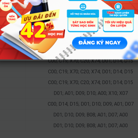
A00; A01; D07; X26; B00; D01
C00; D01; D14; D15; C03; C04
D01; D14; D15; D09; D10
D01; A01; D14; D15; D09; D10; D07
D04; D01; D14; D15; D09; D10
C00; C19; X70; C20; X74; D01; D14; D15
C00; C19; X70; C20; X74; D01; D14; D15
C00; C19; X70; C20; X74; D01; D14; D15
D01; A01; D09; D10; A00; X10; X07
C00; D14; D15; D01; D10; D09; A01; D07
D01; D10; D09; B08; A01; D07; A00
D01; D10; D09; B08; A01; D07; A00