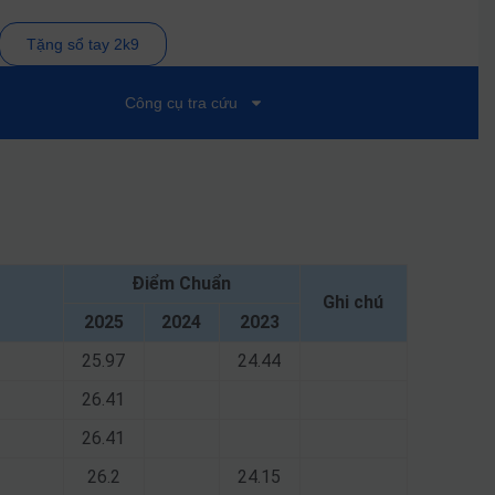
Tặng sổ tay 2k9
Công cụ tra cứu
Điểm Chuẩn
Ghi chú
2025
2024
2023
25.97
24.44
26.41
26.41
26.2
24.15