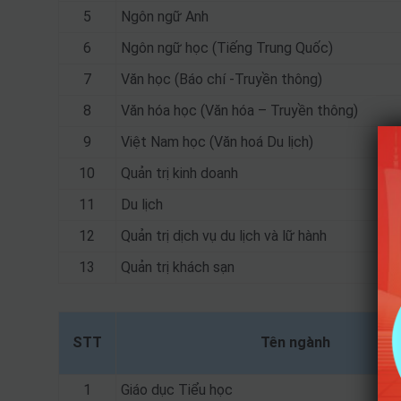
5
Ngôn ngữ Anh
6
Ngôn ngữ học (Tiếng Trung Quốc)
7
Văn học (Báo chí -Truyền thông)
8
Văn hóa học (Văn hóa – Truyền thông)
9
Việt Nam học (Văn hoá Du lịch)
10
Quản trị kinh doanh
11
Du lịch
12
Quản trị dịch vụ du lịch và lữ hành
13
Quản trị khách sạn
STT
Tên ngành
1
Giáo dục Tiểu học