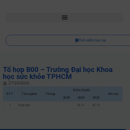
Tính điểm học bạ
Tổ hợp B00 – Trường Đại học Khoa
học sức khỏe TPHCM
27/10/2025
Điểm Chuẩn
STT
Tên ngành
Tổ hợp
Ghi chú
2025
2024
2023
1
Dược học
25.31
25.12