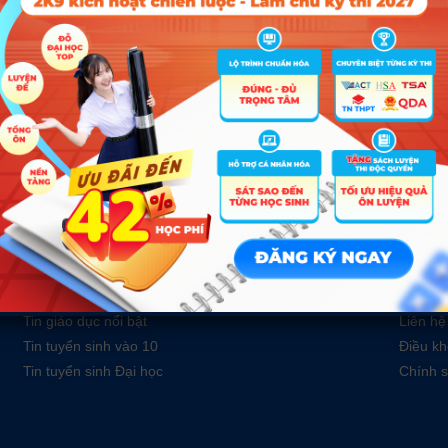
D01; D07; X78; D15
D01; X25; X78; D15
ĐĂN
Tin tức
Về c
Tin giáo dục nổi bật
Liên hệ
Tin tuyển sinh vào 10
Điều kh
Tin tuyển sinh Đại học
Chính s