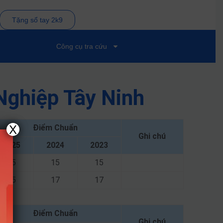
Tặng sổ tay 2k9
Công cụ tra cứu
Nghiệp Tây Ninh
X
Điểm Chuẩn
Ghi chú
2025
2024
2023
15
15
15
15
17
17
Điểm Chuẩn
Ghi chú