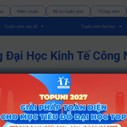
bạ
Điểm chuẩn
Đề án tuyển sinh
Tổ hợp môn
Tuyển sinh vào 10
Tuyển sinh Đại học
 Đại Học Kinh Tế Công 
Tổ hợp
D01; D07; X78; D15
D01; X25; X78; D15
Tổ hợp