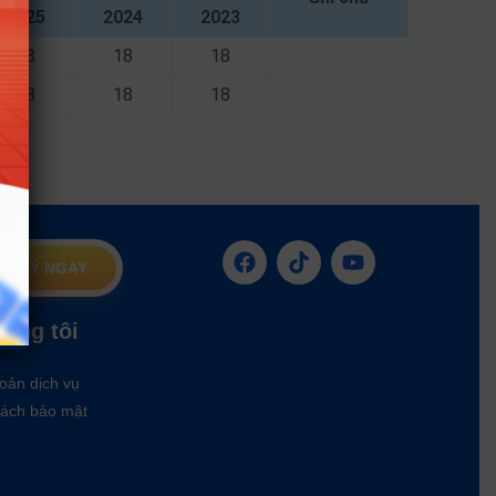
2025
2024
2023
18
18
18
18
18
18
G KÝ NGAY
húng tôi
oản dịch vụ
ách bảo mật