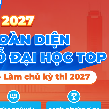
19
ngành Kỹ thuật sinh học thực
B00; C02;
17
15.9
phẩm)
D01; D07
A00; A01;
Kỹ thuật cơ sở hạ tầng (chuyên
20
C01; C04;
18.6
18.45
15.4
ngành Xây dựng hạ tầng đô thị)
D01; X02
Điểm Chuẩn
Ghi
STT
Tên ngành
Tổ hợp
chú
2025
2024
2023
A00, A01,
1
Công nghệ kỹ thuật kiến trúc
C01, D01,
22.4
21.93
18.72
V01, V02
Công nghệ kỹ thuật xây dựng
A00, A01,
2
(chuyên ngành Xây dựng dân
C01, D01,
23.04
20.79
18.35
dụng & Công nghiệp)
X02, X03
Công nghệ kỹ thuật giao thông
A00, A01,
3
(chuyên ngành Xây dựng cầu
C01, D01,
23.03
20.78
18.03
đường)
X02, X03
Công nghệ kỹ thuật điện, điện tử
A00, A01,
4
(chuyên ngành Công nghệ kỹ
C01, D01,
25.24
25.47
24.85
thuật điện tử)
X07, X06
Công nghệ kỹ thuật điện, điện tử
A00, A01,
5
(chuyên ngành Công nghệ kỹ
C01, D01,
25.12
24.8
23.88
thuật điện)
X07, X06