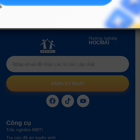
ngành Xây dựng hạ tầng đô thị)
X02, X03
Hướng nghiệp
HOCMAI
ĐĂNG KÝ NGAY
Công cụ
Trắc nghiệm MBTI
Tra cứu đề án tuyển sinh