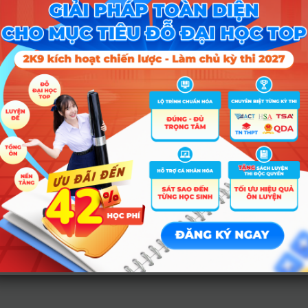
A00; A01; D01; D07; C01; X01
A00; A01; D01; D07; X07; X25; X26; X27; X56
Tổ hợp
A01; D01; D07; D08; X25
A00; A01; D01; D07; C01; X01
A00; A01; D01; D07; C01; X01
A00; A01; D01; D07; C01; X01
A00; A01; D01; D07; C01; X01
A00; A01; D01; D07; X07; X25; X26; X27; X56