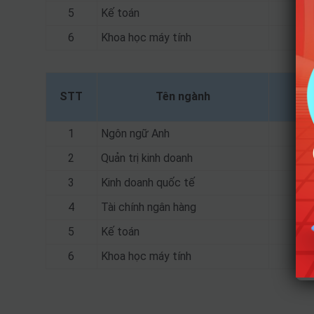
5
Kế toán
6
Khoa học máy tính
STT
Tên ngành
1
Ngôn ngữ Anh
2
Quản trị kinh doanh
3
Kinh doanh quốc tế
4
Tài chính ngân hàng
5
Kế toán
6
Khoa học máy tính