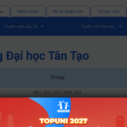
bạ
Điểm chuẩn
Đề án tuyển sinh
Tổ hợp môn
Tuyển sinh vào 10
Tuyển sinh Đại học
 Đại học Tân Tạo
Tổ hợp
A01; D01; D07; D08; X25
A00; A01; D01; D07; C01; X01
A00; A01; D01; D07; C01; X01
A00; A01; D01; D07; C01; X01