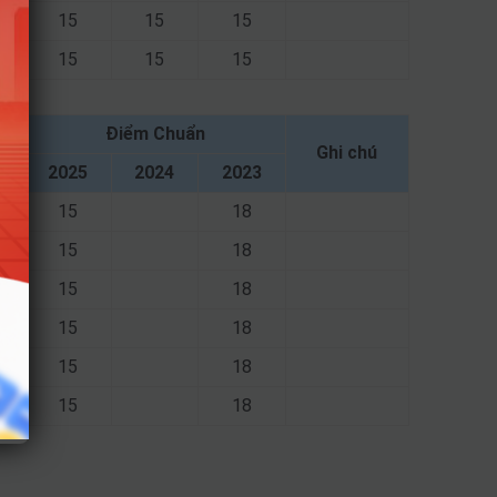
15
15
15
15
15
15
Điểm Chuẩn
Ghi chú
2025
2024
2023
15
18
15
18
15
18
15
18
15
18
15
18