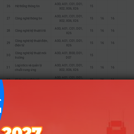
A00; A01; C01; D01;
26
Hệ thống thông tin
15
X02; X06; X26
A00; A01; C01; D01;
27
Công nghệ thông tin
15
16
16
X02; X06; X26
A00; A01; C01; D01;
28
Công nghệ kỹ thuật ô tô
15
16
16
X26
Công nghệ kỹ thuật điện,
A00; A01; C01; D01;
29
15
16
16
điện tử
X26
Công nghệ kỹ thuật môi
A00; A01; B00; D01;
30
15
trường
D07
Logistics và quản lý
A00; A01; C01; D01;
31
15
16
16
chuỗi cung ứng
X02; X06; X26
A00; A01; C01; D01;
32
Kỹ thuật cơ điện tử
15
16
16
X26
A00; A01; C01; D01;
33
Kỹ thuật nhiệt
15
X26
A00; A01; C01; D01;
34
Kỹ thuật hàng không
15
16
16
X26
A00; A01; D01; X06;
35
Kỹ thuật xây dựng
15
16
16
X26
A00; A01; D01; X06;
36
Quản lý xây dựng
15
16
16
X26