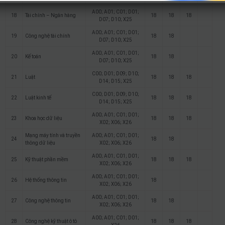
A00; A01; C01; D01;
18
Tài chính – Ngân hàng
18
18
18
D07; D10; X25
A00; A01; C01; D01;
19
Công nghệ tài chính
18
18
D07; D10; X25
A00; A01; C01; D01;
20
Kế toán
18
18
D07; D10; X25
C00; D01; D09; D10;
21
Luật
18
18
18
D14; D15; X25
C00; D01; D09; D10;
22
Luật kinh tế
18
18
18
D14; D15; X25
A00; A01; C01; D01;
23
Khoa học dữ liệu
18
18
18
X02; X06; X26
Mạng máy tính và truyền
A00; A01; C01; D01;
24
18
18
thông dữ liệu
X02; X06; X26
A00; A01; C01; D01;
25
Kỹ thuật phần mềm
18
18
18
X02; X06; X26
A00; A01; C01; D01;
26
Hệ thống thông tin
18
X02; X06; X26
A00; A01; C01; D01;
27
Công nghệ thông tin
18
18
X02; X06; X26
A00; A01; C01; D01;
28
Công nghệ kỹ thuật ô tô
18
18
18