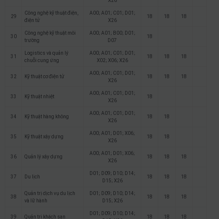
X26
Công nghệ kỹ thuật điện,
A00; A01; C01; D01;
29
18
18
18
điện tử
X26
Công nghệ kỹ thuật môi
A00; A01; B00; D01;
30
18
trường
D07
Logistics và quản lý
A00; A01; C01; D01;
31
18
18
18
chuỗi cung ứng
X02; X06; X26
A00; A01; C01; D01;
32
Kỹ thuật cơ điện tử
18
18
18
X26
A00; A01; C01; D01;
33
Kỹ thuật nhiệt
18
X26
A00; A01; C01; D01;
34
Kỹ thuật hàng không
18
18
X26
A00; A01; D01; X06;
35
Kỹ thuật xây dựng
18
18
X26
A00; A01; D01; X06;
36
Quản lý xây dựng
18
18
18
X26
D01; D09; D10; D14;
37
Du lịch
18
18
18
D15; X26
Quản trị dịch vụ du lịch
D01; D09; D10; D14;
38
18
18
18
và lữ hành
D15; X26
D01; D09; D10; D14;
39
Quản trị khách sạn
18
18
18