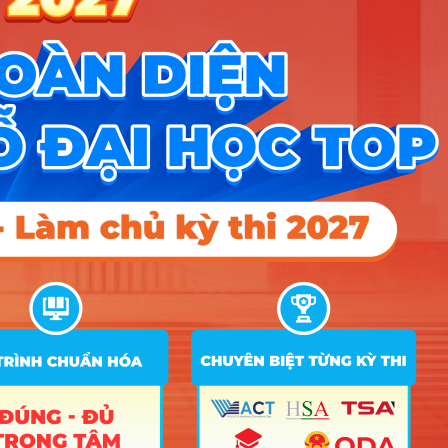
D01; D09; D10; D14;
37
Du lịch
15
16
16
D15; X26
Quản trị dịch vụ du lịch
D01; D09; D10; D14;
38
15
16
16
và lữ hành
D15; X26
D01; D09; D10; D14;
39
Quản trị khách sạn
15
16
16
D15; X26
Quản trị nhà hàng và Dịch
D01; D09; D10; D14;
40
15
16
16
vụ ăn uống
D15; X26
Điểm Chuẩn
Ghi
STT
Tên ngành
Tổ hợp
chú
2025
2024
2023
Công nghệ điện ảnh,
A00; A01; C00; C01;
1
18
truyền hình
D01; X78
2
Ngôn ngữ Anh
D01; D14; D15; X78
18
24
24
D01; D04; D14; D15;
3
Ngôn ngữ Trung Quốc
18
18
18
X78
D01; D14; D15; DD2;
4
Ngôn ngữ Hàn Quốc
18
18
18
X78
C00; C03; C04; D01;
5
Văn học
18
18
18
D14; D15; X78
A00; A01; C01; D01;