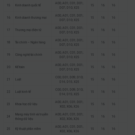
A00; A01; C01; D01;
15
Kinh doanh quốc tế
15
16
16
D07; D10; X25
A00; A01; C01; D01;
16
Kinh doanh thương mại
15
16
16
D07; D10; X25
A00; A01; C01; D01;
17
Thương mại điện tử
15
16
16
D07; D10; X25
A00; A01; C01; D01;
18
Tài chính – Ngân hàng
15
16
16
D07; D10; X25
A00; A01; C01; D01;
19
Công nghệ tài chính
15
16
16
D07; D10; X25
A00; A01; C01; D01;
20
Kế toán
15
16
16
D07; D10; X25
C00; D01; D09; D10;
21
Luật
15
16
16
D14; D15; X25
C00; D01; D09; D10;
22
Luật kinh tế
15
16
16
D14; D15; X25
A00; A01; C01; D01;
23
Khoa học dữ liệu
15
16
16
X02; X06; X26
Mạng máy tính và truyền
A00; A01; C01; D01;
24
15
16
16
thông dữ liệu
X02; X06; X26
A00; A01; C01; D01;
25
Kỹ thuật phần mềm
15
16
16
X02; X06; X26