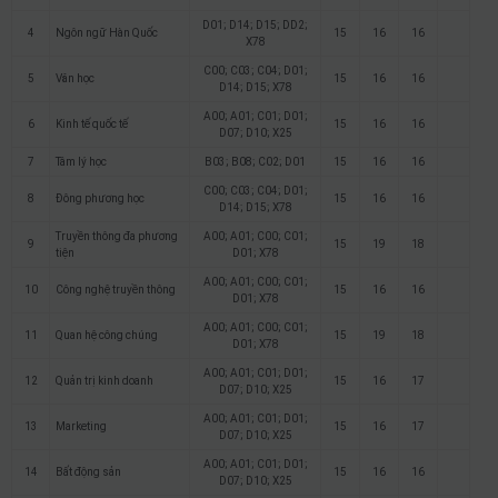
D01; D14; D15; DD2;
4
Ngôn ngữ Hàn Quốc
15
16
16
X78
C00; C03; C04; D01;
5
Văn học
15
16
16
D14; D15; X78
A00; A01; C01; D01;
6
Kinh tế quốc tế
15
16
16
D07; D10; X25
7
Tâm lý học
B03; B08; C02; D01
15
16
16
C00; C03; C04; D01;
8
Đông phương học
15
16
16
D14; D15; X78
Truyền thông đa phương
A00; A01; C00; C01;
9
15
19
18
tiện
D01; X78
A00; A01; C00; C01;
10
Công nghệ truyền thông
15
16
16
D01; X78
A00; A01; C00; C01;
11
Quan hệ công chúng
15
19
18
D01; X78
A00; A01; C01; D01;
12
Quản trị kinh doanh
15
16
17
D07; D10; X25
A00; A01; C01; D01;
13
Marketing
15
16
17
D07; D10; X25
A00; A01; C01; D01;
14
Bất động sản
15
16
16
D07; D10; X25