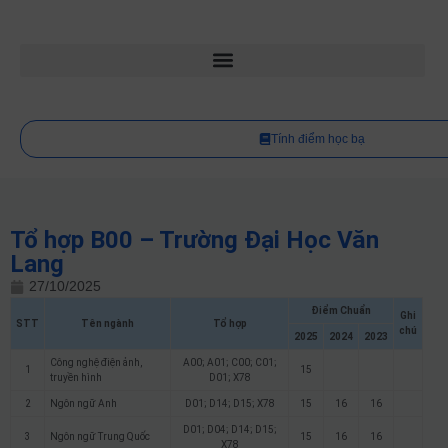
Tính điểm học bạ
Tổ hợp B00 – Trường Đại Học Văn
Lang
27/10/2025
Điểm Chuẩn
Ghi
STT
Tên ngành
Tổ hợp
chú
2025
2024
2023
Công nghệ điện ảnh,
A00; A01; C00; C01;
1
15
truyền hình
D01; X78
2
Ngôn ngữ Anh
D01; D14; D15; X78
15
16
16
D01; D04; D14; D15;
3
Ngôn ngữ Trung Quốc
15
16
16
X78