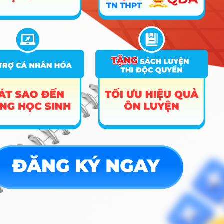
6
Kinh tế quốc tế
18
18
18
D07; D10; X25
7
Tâm lý học
B03; B08; C02; D01
18
18
18
C00; C03; C04; D01;
8
Đông phương học
18
18
18
D14; D15; X78
Truyền thông đa phương
A00; A01; C00; C01;
9
18
20
20
tiện
D01; X78
A00; A01; C00; C01;
10
Công nghệ truyền thông
18
18
18
D01; X78
A00; A01; C00; C01;
11
Quan hệ công chúng
18
20
20
D01; X78
A00; A01; C01; D01;
12
Quản trị kinh doanh
18
18
18
D07; D10; X25
A00; A01; C01; D01;
13
Marketing
18
18
19
D07; D10; X25
A00; A01; C01; D01;
14
Bất động sản
18
18
18
D07; D10; X25
A00; A01; C01; D01;
15
Kinh doanh quốc tế
18
18
18
D07; D10; X25
A00; A01; C01; D01;
16
Kinh doanh thương mại
18
18
18
D07; D10; X25
A00; A01; C01; D01;
17
Thương mại điện tử
18
18
18
D07; D10; X25