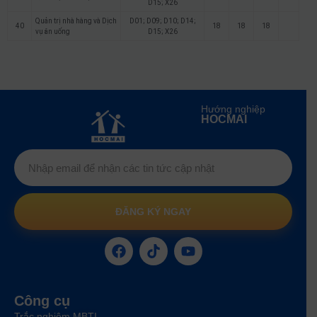
D15; X26
Quản trị nhà hàng và Dịch
D01; D09; D10; D14;
40
18
18
18
vụ ăn uống
D15; X26
Hướng nghiệp
HOCMAI
ĐĂNG KÝ NGAY
Công cụ
Trắc nghiệm MBTI