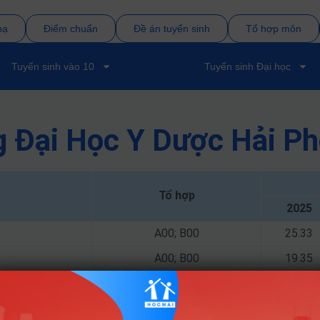
bạ
Điểm chuẩn
Đề án tuyển sinh
Tổ hợp môn
Tuyển sinh vào 10
Tuyển sinh Đại học
g Đại Học Y Dược Hải P
Tổ hợp
2025
A00; B00
25.33
A00; B00
19.35
A00; B00
24.03
A00; B00; D07
20