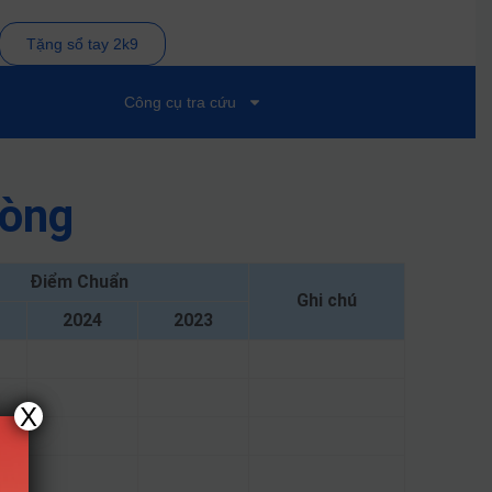
Tặng sổ tay 2k9
Công cụ tra cứu
hòng
Điểm Chuẩn
Ghi chú
2024
2023
X