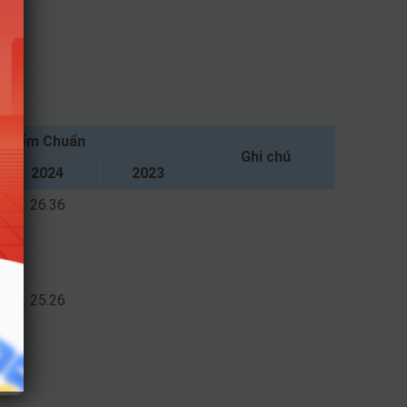
Điểm Chuẩn
Ghi chú
2024
2023
26.36
25.26