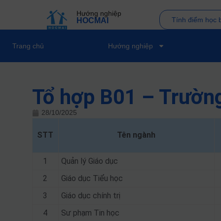
Hướng nghiệp
Tính điểm học 
HOCMAI
Trang chủ
Hướng nghiệp
Tổ hợp B01 – Trườn
28/10/2025
STT
Tên ngành
1
Quản lý Giáo dục
2
Giáo dục Tiểu học
3
Giáo dục chính trị
4
Sư phạm Tin học