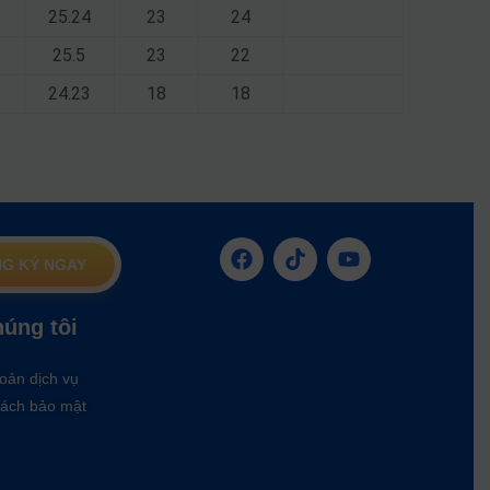
25.24
23
24
25.5
23
22
24.23
18
18
G KÝ NGAY
húng tôi
oản dịch vụ
ách bảo mật