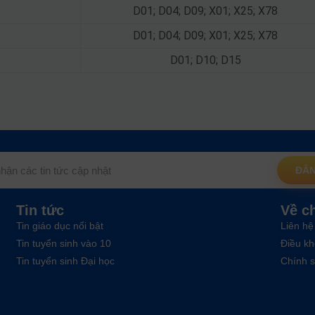
D01; D04; D09; X01; X25; X78
D01; D04; D09; X01; X25; X78
D01; D10; D15
ĐĂN
Tin tức
Về c
Tin giáo dục nổi bật
Liên hệ
Tin tuyển sinh vào 10
Điều kh
Tin tuyển sinh Đại học
Chính s