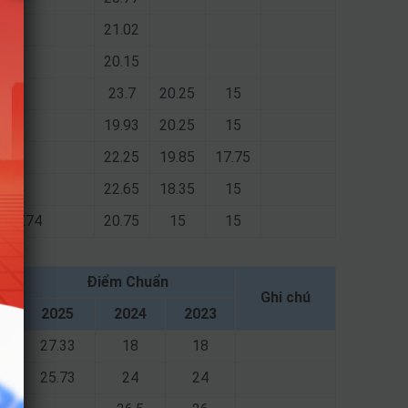
21.02
20.15
23.7
20.25
15
19.93
20.25
15
22.25
19.85
17.75
22.65
18.35
15
21; X74
20.75
15
15
Điểm Chuẩn
Ghi chú
2025
2024
2023
27.33
18
18
25.73
24
24