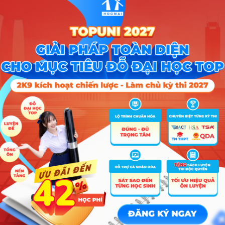
A00; A01; C01; D01; D07; X06; X26
A00; A01; C01; D01; D07; X06; X26
C00; C03; C04; D01; D14; X01; X70; X78
D01; D14; X01; X78
A00; A01; D01; D04; D09; X01; X17; X21; X25; X78
A00; A01; D01; D04; D09; X01; X17; X21; X25; X78
A00; A02; A04; A06; B00; B02; C04; C13; D01; D10; D15; X
Tổ hợp
D01
D01; D14; D15