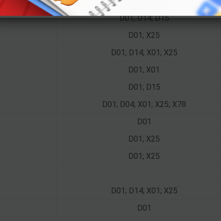
A01; D01; D04; D15
D01; D14; D15
D01; X25
D01; D14; X01; X25
D01; X01
D01; D15
D01; D04; X01; X25; X78
D01
D01; X25
D01; X25
D01; D14; X01; X25
D01