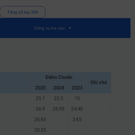
Tặng sổ tay 2k9
Công cụ tra cứu
Điểm Chuẩn
Ghi chú
2025
2024
2023
25.1
22.5
15
26.9
26.95
24.45
26.65
24.5
20.35