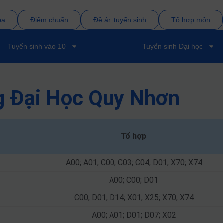
bạ
Điểm chuẩn
Đề án tuyển sinh
Tổ hợp môn
Tuyển sinh vào 10
Tuyển sinh Đại học
g Đại Học Quy Nhơn
Tổ hợp
A00; A01; C00; C03; C04; D01; X70; X74
A00; C00; D01
C00; D01; D14; X01; X25; X70; X74
A00; A01; D01; D07; X02