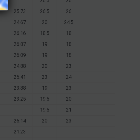
26.5
26
25.73
26.5
26
24.67
20
24.5
26.16
18.5
18
26.87
19
18
26.09
19
18
24.88
20
23
25.41
23
24
23.88
19
23
23.25
19.5
20
19.5
21
26.14
20
23
21.23