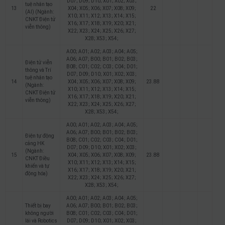
D07; D09; D10; X01; X02; X03;
tuệ nhân tạo
13
X04; X05; X06; X07; X08; X09;
22
(AI) (Ngành:
X10; X11; X12; X13; X14; X15;
CNKT Điện tử
X16; X17; X18; X19; X20; X21;
viễn thông)
X22; X23; X24; X25; X26; X27;
X28; X53; X54;
A00; A01; A02; A03; A04; A05;
A06; A07; B00; B01; B02; B03;
Điện tử viễn
B08; C01; C02; C03; C04; D01;
thông và Trí
D07; D09; D10; X01; X02; X03;
tuệ nhân tạo
14
X04; X05; X06; X07; X08; X09;
23.88
(Ngành:
X10; X11; X12; X13; X14; X15;
CNKT Điện tử
X16; X17; X18; X19; X20; X21;
viễn thông)
X22; X23; X24; X25; X26; X27;
X28; X53; X54;
A00; A01; A02; A03; A04; A05;
A06; A07; B00; B01; B02; B03;
Điện tự động
B08; C01; C02; C03; C04; D01;
cảng HK
D07; D09; D10; X01; X02; X03;
(Ngành:
15
X04; X05; X06; X07; X08; X09;
23.88
CNKT Điều
X10; X11; X12; X13; X14; X15;
khiển và tự
X16; X17; X18; X19; X20; X21;
động hóa)
X22; X23; X24; X25; X26; X27;
X28; X53; X54;
A00; A01; A02; A03; A04; A05;
Thiết bị bay
A06; A07; B00; B01; B02; B03;
không người
B08; C01; C02; C03; C04; D01;
lái và Robotics
D07; D09; D10; X01; X02; X03;