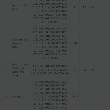
B08; C00; C01; C02; C03; C04;
C05; C06; C07; C08; C09; C10;
Quản trị kinh
2
C11; C12; C13; D01; D07; D09;
21
19.5
19
doanh
D10; D11; D12; D13; D14; D15;
X01; X02; X03; X04; X05; X06;
X07; X08; X09; X10; X11; X12;
X13; X14; X15;
A00; A01; A02; A03; A04; A05;
A06; A07; B00; B01; B02; B03;
B08; C00; C01; C02; C03; C04;
Kinh doanh số
C05; C06; C07; C08; C09; C10;
3
(Ngành:
C11; C12; C13; D01; D07; D09;
20
QTKD)
D10; D11; D12; D13; D14; D15;
X01; X02; X03; X04; X05; X06;
X07; X08; X09; X10; X11; X12;
X13; X14; X15;
Quản trị Hàng
A01; B08; D01; D07; D09; D10;
không (học
4
D11; D12; D13; D14; D15; X25;
21
19.5
19
bằng Tiếng
X26; X27; X28; X78; X79; X80; X81
Anh)
A00; A01; A02; A03; A04; A05;
A06; A07; B00; B01; B02; B03;
B08; C00; C01; C02; C03; C04;
C05; C06; C07; C08; C09; C10;
5
Marketing
C11; C12; C13; D01; D07; D09;
24.5
D10; D11; D12; D13; D14; D15;
X01; X02; X03; X04; X05; X06;
X07; X08; X09; X10; X11; X12;