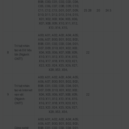
B08; C00; C01; C02; C03; C04;
C05; C06; C07; C08; C09; C10;
C11; C12; C13; D01; D07; D09;
25.28
20
24.5
D10; D11; D12; D13; D14; D15;
X01; X02; X03; X04; X05; X06;
X07; X08; X09; X10; X11; X12;
X13; X14; X15;
A00; A01; A02; A03; A04; A05;
A06; A07; B00; B01; B02; B03;
B08; C01; C02; C03; C04; D01;
Trí tuệ nhân
D07; D09; D10; X01; X02; X03;
tạo và Dữ liệu
8
X04; X05; X06; X07; X08; X09;
22
lớn (Ngành:
X10; X11; X12; X13; X14; X15;
CNTT)
X16; X17; X18; X19; X20; X21;
X22; X23; X24; X25; X26; X27;
X28; X53; X54;
A00; A01; A02; A03; A04; A05;
A06; A07; B00; B01; B02; B03;
Trí tuệ nhân
B08; C01; C02; C03; C04; D01;
tạo và Internet
D07; D09; D10; X01; X02; X03;
9
vạn vật
X04; X05; X06; X07; X08; X09;
22
(Ngành:
X10; X11; X12; X13; X14; X15;
CNTT)
X16; X17; X18; X19; X20; X21;
X22; X23; X24; X25; X26; X27;
X28; X53; X54;
A00; A01; A02; A03; A04; A05;
A06; A07; B00; B01; B02; B03;
Công nghệ
B08; C01; C02; C03; C04; D01;