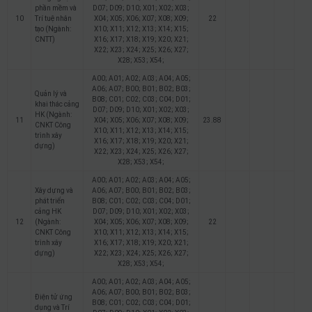
phần mềm và
D07; D09; D10; X01; X02; X03;
10
Trí tuệ nhân
X04; X05; X06; X07; X08; X09;
22
tạo (Ngành:
X10; X11; X12; X13; X14; X15;
CNTT)
X16; X17; X18; X19; X20; X21;
X22; X23; X24; X25; X26; X27;
X28; X53; X54;
A00; A01; A02; A03; A04; A05;
A06; A07; B00; B01; B02; B03;
Quản lý và
B08; C01; C02; C03; C04; D01;
khai thác cảng
D07; D09; D10; X01; X02; X03;
HK (Ngành:
11
X04; X05; X06; X07; X08; X09;
23.88
CNKT Công
X10; X11; X12; X13; X14; X15;
trình xây
X16; X17; X18; X19; X20; X21;
dựng)
X22; X23; X24; X25; X26; X27;
X28; X53; X54;
A00; A01; A02; A03; A04; A05;
Xây dựng và
A06; A07; B00; B01; B02; B03;
phát triển
B08; C01; C02; C03; C04; D01;
cảng HK
D07; D09; D10; X01; X02; X03;
12
(Ngành:
X04; X05; X06; X07; X08; X09;
22
CNKT Công
X10; X11; X12; X13; X14; X15;
trình xây
X16; X17; X18; X19; X20; X21;
dựng)
X22; X23; X24; X25; X26; X27;
X28; X53; X54;
A00; A01; A02; A03; A04; A05;
A06; A07; B00; B01; B02; B03;
Điện tử ứng
B08; C01; C02; C03; C04; D01;
dụng và Trí