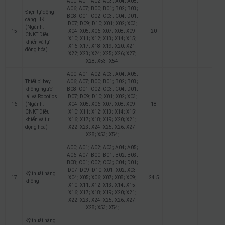
A00; A01; A02; A03; A04; A05;
A06; A07; B00; B01; B02; B03;
Điện tự động
B08; C01; C02; C03; C04; D01;
cảng HK
D07; D09; D10; X01; X02; X03;
(Ngành:
15
X04; X05; X06; X07; X08; X09;
20
CNKT Điều
X10; X11; X12; X13; X14; X15;
khiển và tự
X16; X17; X18; X19; X20; X21;
động hóa)
X22; X23; X24; X25; X26; X27;
X28; X53; X54;
A00; A01; A02; A03; A04; A05;
Thiết bị bay
A06; A07; B00; B01; B02; B03;
không người
B08; C01; C02; C03; C04; D01;
lái và Robotics
D07; D09; D10; X01; X02; X03;
16
(Ngành:
X04; X05; X06; X07; X08; X09;
18
CNKT Điều
X10; X11; X12; X13; X14; X15;
khiển và tự
X16; X17; X18; X19; X20; X21;
động hóa)
X22; X23; X24; X25; X26; X27;
X28; X53; X54;
A00; A01; A02; A03; A04; A05;
A06; A07; B00; B01; B02; B03;
B08; C01; C02; C03; C04; D01;
D07; D09; D10; X01; X02; X03;
Kỹ thuật hàng
17
X04; X05; X06; X07; X08; X09;
24.5
không
X10; X11; X12; X13; X14; X15;
X16; X17; X18; X19; X20; X21;
X22; X23; X24; X25; X26; X27;
X28; X53; X54;
Kỹ thuật hàng