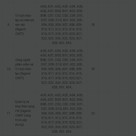
A00; A01; A02; A03; A04; A05;
A06; A07; B00; B01; B02; B03;
Trí tuệ nhân
B08; C01; C02; C03; C04; D01;
tạo và Internet
D07; D09; D10; X01; X02; X03;
9
vạn vật
X04; X05; X06; X07; X08; X09;
18
(Ngành:
X10; X11; X12; X13; X14; X15;
CNTT)
X16; X17; X18; X19; X20; X21;
X22; X23; X24; X25; X26; X27;
X28; X53; X54;
A00; A01; A02; A03; A04; A05;
A06; A07; B00; B01; B02; B03;
Công nghệ
B08; C01; C02; C03; C04; D01;
phần mềm và
D07; D09; D10; X01; X02; X03;
10
Trí tuệ nhân
X04; X05; X06; X07; X08; X09;
18
tạo (Ngành:
X10; X11; X12; X13; X14; X15;
CNTT)
X16; X17; X18; X19; X20; X21;
X22; X23; X24; X25; X26; X27;
X28; X53; X54;
A00; A01; A02; A03; A04; A05;
A06; A07; B00; B01; B02; B03;
Quản lý và
B08; C01; C02; C03; C04; D01;
khai thác cảng
D07; D09; D10; X01; X02; X03;
HK (Ngành:
11
X04; X05; X06; X07; X08; X09;
20
CNKT Công
X10; X11; X12; X13; X14; X15;
trình xây
X16; X17; X18; X19; X20; X21;
dựng)
X22; X23; X24; X25; X26; X27;
X28; X53; X54;