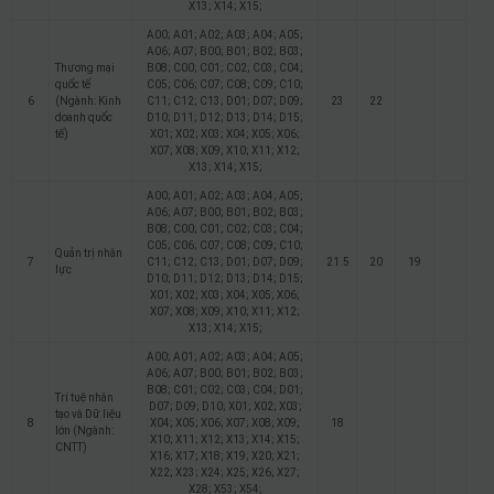
X13; X14; X15;
A00; A01; A02; A03; A04; A05;
A06; A07; B00; B01; B02; B03;
Thương mại
B08; C00; C01; C02; C03; C04;
quốc tế
C05; C06; C07; C08; C09; C10;
6
(Ngành: Kinh
C11; C12; C13; D01; D07; D09;
23
22
doanh quốc
D10; D11; D12; D13; D14; D15;
tế)
X01; X02; X03; X04; X05; X06;
X07; X08; X09; X10; X11; X12;
X13; X14; X15;
A00; A01; A02; A03; A04; A05;
A06; A07; B00; B01; B02; B03;
B08; C00; C01; C02; C03; C04;
C05; C06; C07; C08; C09; C10;
Quản trị nhân
7
C11; C12; C13; D01; D07; D09;
21.5
20
19
lực
D10; D11; D12; D13; D14; D15;
X01; X02; X03; X04; X05; X06;
X07; X08; X09; X10; X11; X12;
X13; X14; X15;
A00; A01; A02; A03; A04; A05;
A06; A07; B00; B01; B02; B03;
B08; C01; C02; C03; C04; D01;
Trí tuệ nhân
D07; D09; D10; X01; X02; X03;
tạo và Dữ liệu
8
X04; X05; X06; X07; X08; X09;
18
lớn (Ngành:
X10; X11; X12; X13; X14; X15;
CNTT)
X16; X17; X18; X19; X20; X21;
X22; X23; X24; X25; X26; X27;
X28; X53; X54;