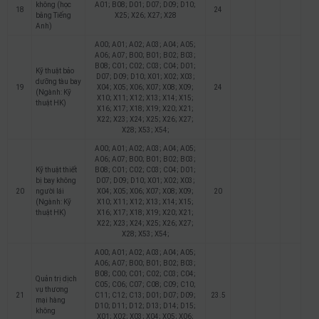
không (học
A01; B08; D01; D07; D09; D10;
18
24
bằng Tiếng
X25; X26; X27; X28
Anh)
A00; A01; A02; A03; A04; A05;
A06; A07; B00; B01; B02; B03;
B08; C01; C02; C03; C04; D01;
Kỹ thuật bảo
D07; D09; D10; X01; X02; X03;
dưỡng tàu bay
19
X04; X05; X06; X07; X08; X09;
24
(Ngành: Kỹ
X10; X11; X12; X13; X14; X15;
thuật HK)
X16; X17; X18; X19; X20; X21;
X22; X23; X24; X25; X26; X27;
X28; X53; X54;
A00; A01; A02; A03; A04; A05;
A06; A07; B00; B01; B02; B03;
Kỹ thuật thiết
B08; C01; C02; C03; C04; D01;
bị bay không
D07; D09; D10; X01; X02; X03;
20
người lái
X04; X05; X06; X07; X08; X09;
20
(Ngành: Kỹ
X10; X11; X12; X13; X14; X15;
thuật HK)
X16; X17; X18; X19; X20; X21;
X22; X23; X24; X25; X26; X27;
X28; X53; X54;
A00; A01; A02; A03; A04; A05;
A06; A07; B00; B01; B02; B03;
B08; C00; C01; C02; C03; C04;
Quản trị dịch
C05; C06; C07; C08; C09; C10;
vụ thương
21
C11; C12; C13; D01; D07; D09;
23.5
mại hàng
D10; D11; D12; D13; D14; D15;
không
X01; X02; X03; X04; X05; X06;