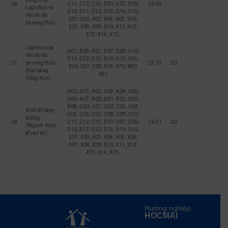
26
C11; C12; C13; D01; D07; D09;
26.59
Logistics và
D10; D11; D12; D13; D14; D15;
Vận tải đa
X01; X02; X03; X04; X05; X06;
phương thức
X07; X08; X09; X10; X11; X12;
X13; X14; X15;
Logistics và
A01; B08; D01; D07; D09; D10;
Vận tải đa
D11; D12; D13; D14; D15; X25;
27
phương thức
25.75
20
X26; X27; X28; X78; X79; X80;
(học bằng
X81
Tiếng Anh)
A00; A01; A02; A03; A04; A05;
A06; A07; B00; B01; B02; B03;
B08; C00; C01; C02; C03; C04;
Kinh tế Hàng
C05; C06; C07; C08; C09; C10;
không
28
C11; C12; C13; D01; D07; D09;
26.31
20
(Ngành: Kinh
D10; D11; D12; D13; D14; D15;
tế vận tải)
X01; X02; X03; X04; X05; X06;
X07; X08; X09; X10; X11; X12;
X13; X14; X15;
Hướng nghiệp
HOCMAI