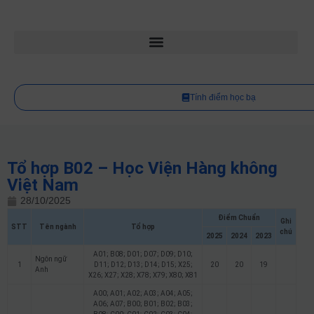
Tính điểm học bạ
Tổ hợp B02 – Học Viện Hàng không
Việt Nam
28/10/2025
Điểm Chuẩn
Ghi
STT
Tên ngành
Tổ hợp
chú
2025
2024
2023
A01; B08; D01; D07; D09; D10;
Ngôn ngữ
1
D11; D12; D13; D14; D15; X25;
20
20
19
Anh
X26; X27; X28; X78; X79; X80; X81
A00; A01; A02; A03; A04; A05;
A06; A07; B00; B01; B02; B03;