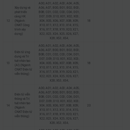
A00; A01; A02; A03; A04; A05;
Xây dựng và
A06; A07; B00; B01; B02; B03;
phát triển
B08; C01; C02; C03; C04; D01;
cảng HK
D07; D09; D10; X01; X02; X03;
12
(Ngành:
X04; X05; X06; X07; X08; X09;
18
CNKT Công
X10; X11; X12; X13; X14; X15;
trình xây
X16; X17; X18; X19; X20; X21;
dựng)
X22; X23; X24; X25; X26; X27;
X28; X53; X54;
A00; A01; A02; A03; A04; A05;
A06; A07; B00; B01; B02; B03;
Điện tử ứng
B08; C01; C02; C03; C04; D01;
dụng và Trí
D07; D09; D10; X01; X02; X03;
tuệ nhân tạo
13
X04; X05; X06; X07; X08; X09;
18
(AI) (Ngành:
X10; X11; X12; X13; X14; X15;
CNKT Điện tử
X16; X17; X18; X19; X20; X21;
viễn thông)
X22; X23; X24; X25; X26; X27;
X28; X53; X54;
A00; A01; A02; A03; A04; A05;
A06; A07; B00; B01; B02; B03;
Điện tử viễn
B08; C01; C02; C03; C04; D01;
thông và Trí
D07; D09; D10; X01; X02; X03;
tuệ nhân tạo
14
X04; X05; X06; X07; X08; X09;
20
(Ngành:
X10; X11; X12; X13; X14; X15;
CNKT Điện tử
X16; X17; X18; X19; X20; X21;
viễn thông)
X22; X23; X24; X25; X26; X27;
X28; X53; X54;