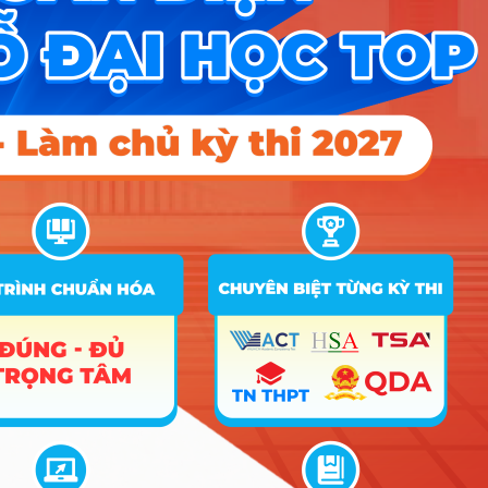
A00; A01; A02; A03; A04; A05;
A06; A07; B00; B01; B02; B03;
B08; C00; C01; C02; C03; C04;
C05; C06; C07; C08; C09; C10;
C11; C12; C13; D01; D07; D09;
24.81
20
24.5
D10; D11; D12; D13; D14; D15;
X01; X02; X03; X04; X05; X06;
X07; X08; X09; X10; X11; X12;
X13; X14; X15;
A00; A01; A02; A03; A04; A05;
A06; A07; B00; B01; B02; B03;
B08; C00; C01; C02; C03; C04;
Kinh doanh số
C05; C06; C07; C08; C09; C10;
3
(Ngành:
C11; C12; C13; D01; D07; D09;
23.88
QTKD)
D10; D11; D12; D13; D14; D15;
X01; X02; X03; X04; X05; X06;
X07; X08; X09; X10; X11; X12;
X13; X14; X15;
A01; B08; D01; D07; D09; D10;
D11; D12; D13; D14; D15; X25;
24.81
20
21
X26; X27; X28; X78; X79; X80;
Quản trị Hàng
X81
không (học
4
bằng Tiếng
A01; B08; D01; D07; D09; D10;
Anh)
D11; D12; D13; D14; D15; X25;
24.81
20
24.5
X26; X27; X28; X78; X79; X80;
X81
A00; A01; A02; A03; A04; A05;