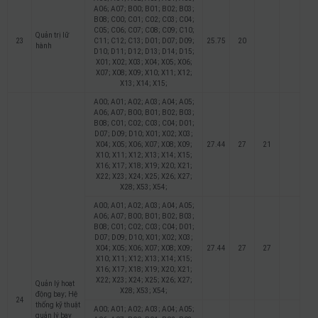
A06; A07; B00; B01; B02; B03;
B08; C00; C01; C02; C03; C04;
C05; C06; C07; C08; C09; C10;
Quản trị lữ
23
C11; C12; C13; D01; D07; D09;
25.75
20
hành
D10; D11; D12; D13; D14; D15;
X01; X02; X03; X04; X05; X06;
X07; X08; X09; X10; X11; X12;
X13; X14; X15;
A00; A01; A02; A03; A04; A05;
A06; A07; B00; B01; B02; B03;
B08; C01; C02; C03; C04; D01;
D07; D09; D10; X01; X02; X03;
X04; X05; X06; X07; X08; X09;
27.44
27
21
X10; X11; X12; X13; X14; X15;
X16; X17; X18; X19; X20; X21;
X22; X23; X24; X25; X26; X27;
X28; X53; X54;
A00; A01; A02; A03; A04; A05;
A06; A07; B00; B01; B02; B03;
B08; C01; C02; C03; C04; D01;
D07; D09; D10; X01; X02; X03;
X04; X05; X06; X07; X08; X09;
27.44
27
27
X10; X11; X12; X13; X14; X15;
X16; X17; X18; X19; X20; X21;
X22; X23; X24; X25; X26; X27;
Quản lý hoạt
X28; X53; X54;
động bay; Hệ
24
thống kỹ thuật
A00; A01; A02; A03; A04; A05;
quản lý bay