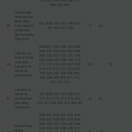
X22; X23; X24; X25; X26; X27;
X28; X53; X54;
Quản lý hoạt
động bay (học
bằng Tiếng
A01; B08; D01; D07; D09; D10;
25
Anh); Quản lý
27
26
X25; X26; X27; X28
và khai thác
bay (học bằng
Tiếng Anh)
A00; A01; A02; A03; A04; A05;
A06; A07; B00; B01; B02; B03;
Logistics và
B08; C00; C01; C02; C03; C04;
Quản lý Chuỗi
C05; C06; C07; C08; C09; C10;
cung ứng;
26
C11; C12; C13; D01; D07; D09;
23.5
19
Logistics và
D10; D11; D12; D13; D14; D15;
Vận tải đa
X01; X02; X03; X04; X05; X06;
phương thức
X07; X08; X09; X10; X11; X12;
X13; X14; X15;
Logistics và
Vận tải đa
A01; B08; D01; D07; D09; D10;
27
phương thức
D11; D12; D13; D14; D15; X25;
22
20
(học bằng
X26; X27; X28; X78; X79; X80; X81
Tiếng Anh)
A00; A01; A02; A03; A04; A05;
A06; A07; B00; B01; B02; B03;
B08; C00; C01; C02; C03; C04;
Kinh tế Hàng
C05; C06; C07; C08; C09; C10;
không