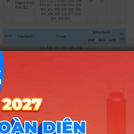
28
C11; C12; C13; D01; D07; D09;
23
22
(Ngành: Kinh
D10; D11; D12; D13; D14; D15;
tế vận tải)
X01; X02; X03; X04; X05; X06;
X07; X08; X09; X10; X11; X12;
X13; X14; X15;
Điểm Chuẩn
Ghi
STT
Tên ngành
Tổ hợp
chú
2025
2024
2023
A01; B08; D01; D07; D09; D10;
D11; D12; D13; D14; D15; X25;
23.88
20
21
X26; X27; X28; X78; X79; X80;
X81
Ngôn ngữ
1
Anh
A01; B08; D01; D07; D09; D10;
D11; D12; D13; D14; D15; X25;
23.88
20
25
X26; X27; X28; X78; X79; X80;
X81
A00; A01; A02; A03; A04; A05;
A06; A07; B00; B01; B02; B03;
B08; C00; C01; C02; C03; C04;
C05; C06; C07; C08; C09; C10;
C11; C12; C13; D01; D07; D09;
24.81
20
21
D10; D11; D12; D13; D14; D15;
X01; X02; X03; X04; X05; X06;
X07; X08; X09; X10; X11; X12;
X13; X14; X15;
Quản trị kinh
2
doanh