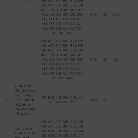
A06; A07; B00; B01; B02; B03;
B08; C01; C02; C03; C04; D01;
D07; D09; D10; X01; X02; X03;
X04; X05; X06; X07; X08; X09;
27.44
27
25.5
X10; X11; X12; X13; X14; X15;
X16; X17; X18; X19; X20; X21;
X22; X23; X24; X25; X26; X27;
X28; X53; X54;
A00; A01; A02; A03; A04; A05;
A06; A07; B00; B01; B02; B03;
B08; C01; C02; C03; C04; D01;
D07; D09; D10; X01; X02; X03;
X04; X05; X06; X07; X08; X09;
27.44
27
28
X10; X11; X12; X13; X14; X15;
X16; X17; X18; X19; X20; X21;
X22; X23; X24; X25; X26; X27;
X28; X53; X54;
Quản lý hoạt
động bay (học
bằng Tiếng
A01; B08; D01; D07; D09; D10;
25
Anh); Quản lý
28.5
27
X25; X26; X27; X28
và khai thác
bay (học bằng
Tiếng Anh)
A00; A01; A02; A03; A04; A05;
A06; A07; B00; B01; B02; B03;
Logistics và
B08; C00; C01; C02; C03; C04;
Quản lý Chuỗi
C05; C06; C07; C08; C09; C10;
cung ứng;