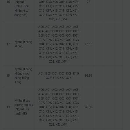
16
(Ngành:
X04; X05; X06; X07; X08; X09;
22
CNKT Điều
X10; X11; X12; X13; X14; X15;
khiển và tự
X16; X17; X18; X19; X20; X21;
động hóa)
X22; X23; X24; X25; X26; X27;
X28; X53; X54;
A00; A01; A02; A03; A04; A05;
A06; A07; B00; B01; B02; B03;
B08; C01; C02; C03; C04; D01;
D07; D09; D10; X01; X02; X03;
Kỹ thuật hàng
17
X04; X05; X06; X07; X08; X09;
27.16
không
X10; X11; X12; X13; X14; X15;
X16; X17; X18; X19; X20; X21;
X22; X23; X24; X25; X26; X27;
X28; X53; X54;
Kỹ thuật hàng
không (học
A01; B08; D01; D07; D09; D10;
18
26.88
bằng Tiếng
X25; X26; X27; X28
Anh)
A00; A01; A02; A03; A04; A05;
A06; A07; B00; B01; B02; B03;
B08; C01; C02; C03; C04; D01;
Kỹ thuật bảo
D07; D09; D10; X01; X02; X03;
dưỡng tàu bay
19
X04; X05; X06; X07; X08; X09;
26.88
(Ngành: Kỹ
X10; X11; X12; X13; X14; X15;
thuật HK)
X16; X17; X18; X19; X20; X21;
X22; X23; X24; X25; X26; X27;
X28; X53; X54;