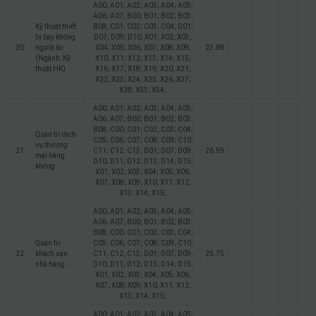
A00; A01; A02; A03; A04; A05;
A06; A07; B00; B01; B02; B03;
Kỹ thuật thiết
B08; C01; C02; C03; C04; D01;
bị bay không
D07; D09; D10; X01; X02; X03;
20
người lái
X04; X05; X06; X07; X08; X09;
23.88
(Ngành: Kỹ
X10; X11; X12; X13; X14; X15;
thuật HK)
X16; X17; X18; X19; X20; X21;
X22; X23; X24; X25; X26; X27;
X28; X53; X54;
A00; A01; A02; A03; A04; A05;
A06; A07; B00; B01; B02; B03;
B08; C00; C01; C02; C03; C04;
Quản trị dịch
C05; C06; C07; C08; C09; C10;
vụ thương
21
C11; C12; C13; D01; D07; D09;
26.59
mại hàng
D10; D11; D12; D13; D14; D15;
không
X01; X02; X03; X04; X05; X06;
X07; X08; X09; X10; X11; X12;
X13; X14; X15;
A00; A01; A02; A03; A04; A05;
A06; A07; B00; B01; B02; B03;
B08; C00; C01; C02; C03; C04;
Quản trị
C05; C06; C07; C08; C09; C10;
22
khách sạn
C11; C12; C13; D01; D07; D09;
25.75
nhà hàng
D10; D11; D12; D13; D14; D15;
X01; X02; X03; X04; X05; X06;
X07; X08; X09; X10; X11; X12;
X13; X14; X15;
A00; A01; A02; A03; A04; A05;