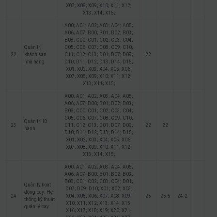
X07; X08; X09; X10; X11; X12;
X13; X14; X15;
A00; A01; A02; A03; A04; A05;
A06; A07; B00; B01; B02; B03;
B08; C00; C01; C02; C03; C04;
Quản trị
C05; C06; C07; C08; C09; C10;
22
khách sạn
C11; C12; C13; D01; D07; D09;
22
nhà hàng
D10; D11; D12; D13; D14; D15;
X01; X02; X03; X04; X05; X06;
X07; X08; X09; X10; X11; X12;
X13; X14; X15;
A00; A01; A02; A03; A04; A05;
A06; A07; B00; B01; B02; B03;
B08; C00; C01; C02; C03; C04;
C05; C06; C07; C08; C09; C10;
Quản trị lữ
23
C11; C12; C13; D01; D07; D09;
22
22
hành
D10; D11; D12; D13; D14; D15;
X01; X02; X03; X04; X05; X06;
X07; X08; X09; X10; X11; X12;
X13; X14; X15;
A00; A01; A02; A03; A04; A05;
A06; A07; B00; B01; B02; B03;
B08; C01; C02; C03; C04; D01;
Quản lý hoạt
D07; D09; D10; X01; X02; X03;
động bay; Hệ
24
X04; X05; X06; X07; X08; X09;
25
25.5
24.2
thống kỹ thuật
X10; X11; X12; X13; X14; X15;
quản lý bay
X16; X17; X18; X19; X20; X21;