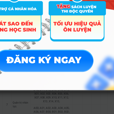
A06; A07; B00; B01; B02; B03;
B08; C00; C01; C02; C03; C04;
C05; C06; C07; C08; C09; C10;
5
Marketing
C11; C12; C13; D01; D07; D09;
27.16
D10; D11; D12; D13; D14; D15;
X01; X02; X03; X04; X05; X06;
X07; X08; X09; X10; X11; X12;
X13; X14; X15;
A00; A01; A02; A03; A04; A05;
A06; A07; B00; B01; B02; B03;
Thương mại
B08; C00; C01; C02; C03; C04;
quốc tế
C05; C06; C07; C08; C09; C10;
6
(Ngành: Kinh
C11; C12; C13; D01; D07; D09;
26.31
20
doanh quốc
D10; D11; D12; D13; D14; D15;
tế)
X01; X02; X03; X04; X05; X06;
X07; X08; X09; X10; X11; X12;
X13; X14; X15;
A00; A01; A02; A03; A04; A05;
A06; A07; B00; B01; B02; B03;
B08; C00; C01; C02; C03; C04;
C05; C06; C07; C08; C09; C10;
C11; C12; C13; D01; D07; D09;
25.28
20
21
D10; D11; D12; D13; D14; D15;
X01; X02; X03; X04; X05; X06;
X07; X08; X09; X10; X11; X12;
X13; X14; X15;
Quản trị nhân
7
lực
A00; A01; A02; A03; A04; A05;
A06; A07; B00; B01; B02; B03;