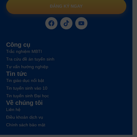
ĐĂNG KÝ NGAY
Công cụ
Trắc nghiệm MBTI
Tra cứu đề án tuyển sinh
Tư vấn hướng nghiệp
Tin tức
Tin giáo dục nổi bật
Tin tuyển sinh vào 10
Tin tuyển sinh Đại học
Về chúng tôi
Liên hệ
Điều khoản dịch vụ
Chính sách bảo mật