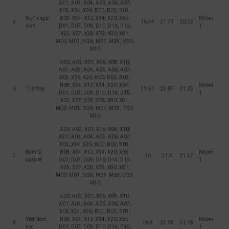
A01; A03; A04; A05; A06; A07;
X05; X24; X26; B00; B02; B03;
Ngôn ngữ
B08; X04; X12; X14; X20; X65;
Nhóm
5
16.34
21.71
20.02
Anh
D01; D07; D09; D10; D14; D15;
1
X25; X27; X28; X78; X80; X81;
M00; M01; M26; M27; M28; M29;
M30
A00; A02; X01; X06; X08; X10;
A01; A03; A04; A05; A06; A07;
X05; X24; X26; B00; B02; B03;
B08; X04; X12; X14; X20; X65;
Nhóm
6
Triết học
21.52
23.47
21.25
D01; D07; D09; D10; D14; D15;
1
X25; X27; X28; X78; X80; X81;
M00; M01; M26; M27; M28; M29;
M30
A00; A02; X01; X06; X08; X10;
A01; A03; A04; A05; A06; A07;
X05; X24; X26; B00; B02; B03;
Kinh tế
B08; X04; X12; X14; X20; X65;
Nhóm
7
16
21.4
21.37
quốc tế
D01; D07; D09; D10; D14; D15;
1
X25; X27; X28; X78; X80; X81;
M00; M01; M26; M27; M28; M29;
M30
A00; A02; X01; X06; X08; X10;
A01; A03; A04; A05; A06; A07;
X05; X24; X26; B00; B02; B03;
Việt Nam
B08; X04; X12; X14; X20; X65;
Nhóm
8
19.8
23.95
21.18
học
D01; D07; D09; D10; D14; D15;
1