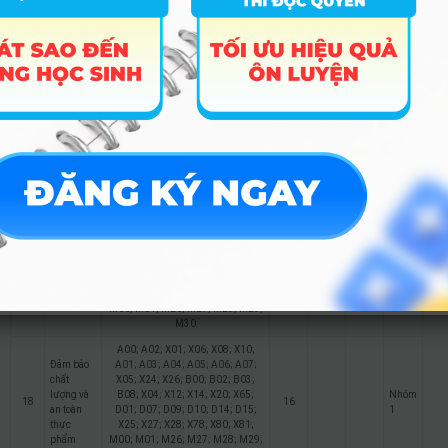
B08; X04; X12; X14; X20; X65;
Nhóm
15
nghệ
16
20.72
21.12
D01; D07; D09; D10; D14; D15;
1
thông tin
X25; X27; X28; X78; X80; X81;
M00; M01; M26; M27; M28; M29;
M30
A00; A02; X01; X06; X08; X10;
A01; A03; A04; A05; A06; A07;
X05; X24; X26; B00; B02; B03;
Công
B08; X04; X12; X14; X20; X65;
Nhóm
16
nghệ thực
16
D01; D07; D09; D10; D14; D15;
1
phẩm
X25; X27; X28; X78; X80; X81;
M00; M01; M26; M27; M28; M29;
M30
A00; A02; X01; X06; X08; X10;
A01; A03; A04; A05; A06; A07;
X05; X24; X26; B00; B02; B03;
Công
B08; X04; X12; X14; X20; X65;
Nhóm
17
nghệ sau
16
16
D01; D07; D09; D10; D14; D15;
1
thu hoạch
X25; X27; X28; X78; X80; X81;
M00; M01; M26; M27; M28; M29;
M30
A00; A02; X01; X06; X08; X10;
Đảm bảo
A01; A03; A04; A05; A06; A07;
chất
X05; X24; X26; B00; B02; B03;
lượng và
B08; X04; X12; X14; X20; X65;
Nhóm
18
16
an toàn
D01; D07; D09; D10; D14; D15;
1
thực
X25; X27; X28; X78; X80; X81;
phẩm
M00; M01; M26; M27; M28; M29;