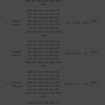
M00; M01; M26; M27; M28; M29;
M30
A00; A02; X01; X06; X08; X10;
A01; A03; A04; A05; A06; A07;
X05; X24; X26; B00; B02; B03;
Giáo dục
B08; X04; X12; X14; X20; X65;
Nhóm
2
25.3
26.99
25.81
Chính trị
D01; D07; D09; D10; D14; D15;
1
X25; X27; X28; X78; X80; X81;
M00; M01; M26; M27; M28; M29;
M30
A00; A02; X01; X06; X08; X10;
A01; A03; A04; A05; A06; A07;
X05; X24; X26; B00; B02; B03;
Sư phạm
B08; X04; X12; X14; X20; X65;
Nhóm
3
26.33
26.18
25
Toán học
D01; D07; D09; D10; D14; D15;
1
X25; X27; X28; X78; X80; X81;
M00; M01; M26; M27; M28; M29;
M30
A00; A02; X01; X06; X08; X10;
A01; A03; A04; A05; A06; A07;
X05; X24; X26; B00; B02; B03;
Sư phạm
B08; X04; X12; X14; X20; X65;
Nhóm
4
23.08
25.61
24.18
Tiếng Anh
D01; D07; D09; D10; D14; D15;
1
X25; X27; X28; X78; X80; X81;
M00; M01; M26; M27; M28; M29;
M30
A00; A02; X01; X06; X08; X10;