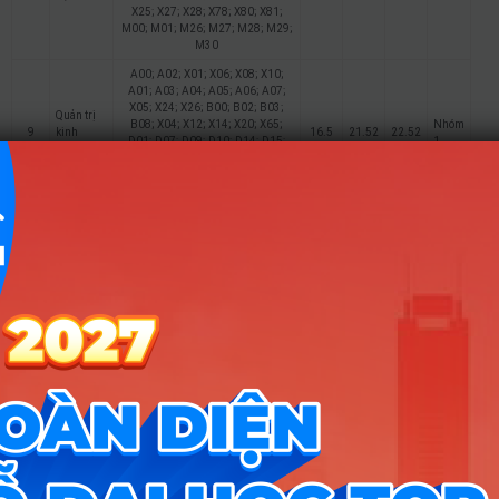
X25; X27; X28; X78; X80; X81;
M00; M01; M26; M27; M28; M29;
M30
A00; A02; X01; X06; X08; X10;
A01; A03; A04; A05; A06; A07;
X05; X24; X26; B00; B02; B03;
Quản trị
B08; X04; X12; X14; X20; X65;
Nhóm
9
kinh
16.5
21.52
22.52
D01; D07; D09; D10; D14; D15;
1
doanh
X25; X27; X28; X78; X80; X81;
M00; M01; M26; M27; M28; M29;
M30
A00; A02; X01; X06; X08; X10;
A01; A03; A04; A05; A06; A07;
X05; X24; X26; B00; B02; B03;
B08; X04; X12; X14; X20; X65;
Nhóm
10
Marketing
17
23.17
22.93
D01; D07; D09; D10; D14; D15;
1
X25; X27; X28; X78; X80; X81;
M00; M01; M26; M27; M28; M29;
M30
A00; A02; X01; X06; X08; X10;
A01; A03; A04; A05; A06; A07;
X05; X24; X26; B00; B02; B03;
Tài chính
B08; X04; X12; X14; X20; X65;
Nhóm
11
– Ngân
16
22.56
21.75
D01; D07; D09; D10; D14; D15;
1
hàng
X25; X27; X28; X78; X80; X81;
M00; M01; M26; M27; M28; M29;
M30