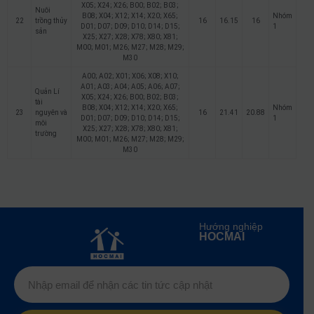
X05; X24; X26; B00; B02; B03;
Nuôi
B08; X04; X12; X14; X20; X65;
Nhóm
22
trồng thủy
16
16.15
16
D01; D07; D09; D10; D14; D15;
1
sản
X25; X27; X28; X78; X80; X81;
M00; M01; M26; M27; M28; M29;
M30
A00; A02; X01; X06; X08; X10;
A01; A03; A04; A05; A06; A07;
Quản Lí
X05; X24; X26; B00; B02; B03;
tài
B08; X04; X12; X14; X20; X65;
Nhóm
23
nguyên và
16
21.41
20.88
D01; D07; D09; D10; D14; D15;
1
môi
X25; X27; X28; X78; X80; X81;
trường
M00; M01; M26; M27; M28; M29;
M30
Hướng nghiệp
HOCMAI