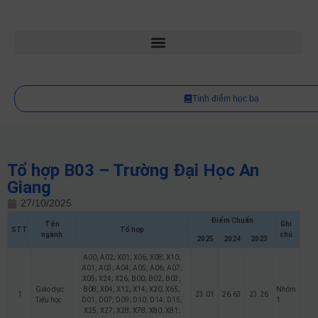
Tính điểm học bạ
Tổ hợp B03 – Trường Đại Học An
Giang
27/10/2025
Điểm Chuẩn
Tên
Ghi
STT
Tổ hợp
ngành
chú
2025
2024
2023
A00; A02; X01; X06; X08; X10;
A01; A03; A04; A05; A06; A07;
X05; X24; X26; B00; B02; B03;
Giáo dục
B08; X04; X12; X14; X20; X65;
Nhóm
1
23.01
26.63
23.26
Tiểu học
D01; D07; D09; D10; D14; D15;
1
X25; X27; X28; X78; X80; X81;