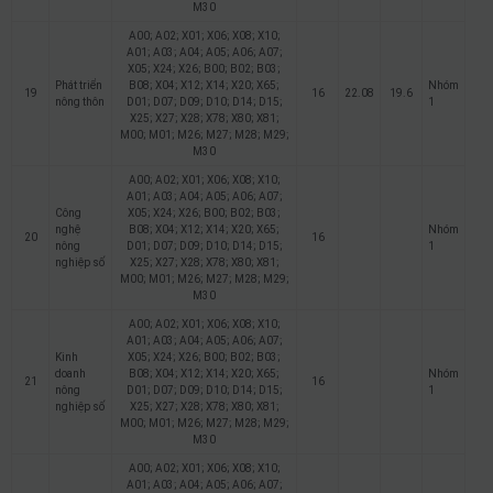
M30
A00; A02; X01; X06; X08; X10;
A01; A03; A04; A05; A06; A07;
X05; X24; X26; B00; B02; B03;
Phát triển
B08; X04; X12; X14; X20; X65;
Nhóm
19
16
22.08
19.6
nông thôn
D01; D07; D09; D10; D14; D15;
1
X25; X27; X28; X78; X80; X81;
M00; M01; M26; M27; M28; M29;
M30
A00; A02; X01; X06; X08; X10;
A01; A03; A04; A05; A06; A07;
Công
X05; X24; X26; B00; B02; B03;
nghệ
B08; X04; X12; X14; X20; X65;
Nhóm
20
16
nông
D01; D07; D09; D10; D14; D15;
1
nghiệp số
X25; X27; X28; X78; X80; X81;
M00; M01; M26; M27; M28; M29;
M30
A00; A02; X01; X06; X08; X10;
A01; A03; A04; A05; A06; A07;
Kinh
X05; X24; X26; B00; B02; B03;
doanh
B08; X04; X12; X14; X20; X65;
Nhóm
21
16
nông
D01; D07; D09; D10; D14; D15;
1
nghiệp số
X25; X27; X28; X78; X80; X81;
M00; M01; M26; M27; M28; M29;
M30
A00; A02; X01; X06; X08; X10;
A01; A03; A04; A05; A06; A07;