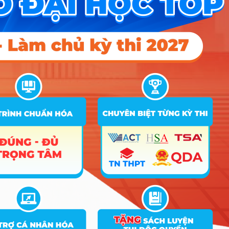
A00; A02; X01; X06; X08; X10;
A01; A03; A04; A05; A06; A07;
X05; X24; X26; B00; B02; B03;
B08; X04; X12; X14; X20; X65;
Nhóm
12
Kế toán
16.5
23.02
22.5
D01; D07; D09; D10; D14; D15;
1
X25; X27; X28; X78; X80; X81;
M00; M01; M26; M27; M28; M29;
M30
A00; A02; X01; X06; X08; X10;
A01; A03; A04; A05; A06; A07;
X05; X24; X26; B00; B02; B03;
B08; X04; X12; X14; X20; X65;
Nhóm
13
Luật
19
25.1
22.51
D01; D07; D09; D10; D14; D15;
1
X25; X27; X28; X78; X80; X81;
M00; M01; M26; M27; M28; M29;
M30
A00; A02; X01; X06; X08; X10;
A01; A03; A04; A05; A06; A07;
X05; X24; X26; B00; B02; B03;
Kỹ thuật
B08; X04; X12; X14; X20; X65;
Nhóm
14
phần
16
19.4
18.5
D01; D07; D09; D10; D14; D15;
1
mềm
X25; X27; X28; X78; X80; X81;
M00; M01; M26; M27; M28; M29;
M30
A00; A02; X01; X06; X08; X10;
A01; A03; A04; A05; A06; A07;
X05; X24; X26; B00; B02; B03;
Công