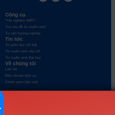
Công cụ
Trắc nghiệm MBTI
Tra cứu đề án tuyển sinh
Tư vấn hướng nghiệp
Tin tức
Tin giáo dục nổi bật
Tin tuyển sinh vào 10
Tin tuyển sinh Đại học
Về chúng tôi
Liên hệ
Điều khoản dịch vụ
Chính sách bảo mật