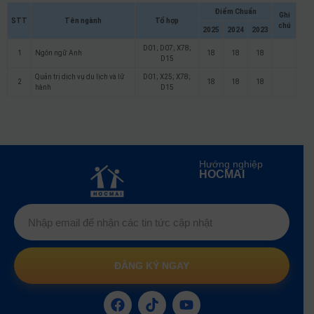
Điểm Chuẩn
Ghi
STT
Tên ngành
Tổ hợp
chú
2025
2024
2023
D01; D07; X78;
1
Ngôn ngữ Anh
18
18
18
D15
Quản trị dịch vụ du lịch và lữ
D01; X25; X78;
2
18
18
18
hành
D15
Hướng nghiệp
HOCMAI
ĐĂNG KÝ NGAY