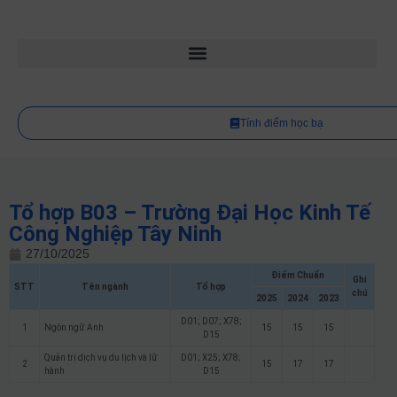
Tính điểm học bạ
Tổ hợp B03 – Trường Đại Học Kinh Tế
Công Nghiệp Tây Ninh
27/10/2025
Điểm Chuẩn
Ghi
STT
Tên ngành
Tổ hợp
chú
2025
2024
2023
D01; D07; X78;
1
Ngôn ngữ Anh
15
15
15
D15
Quản trị dịch vụ du lịch và lữ
D01; X25; X78;
2
15
17
17
hành
D15