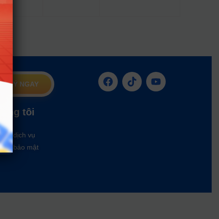
G KÝ NGAY
húng tôi
oản dịch vụ
ách bảo mật