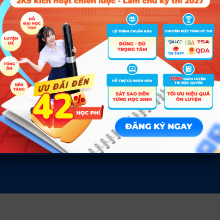
B00; B08; B03; D01
24.3
ĐĂN
Tin tức
Về c
Tin giáo dục nổi bật
Liên hệ
Tin tuyển sinh vào 10
Điều kh
Tin tuyển sinh Đại học
Chính s