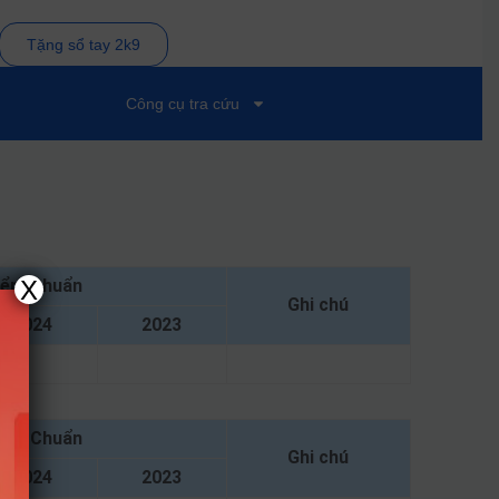
Tặng sổ tay 2k9
Công cụ tra cứu
iểm Chuẩn
X
Ghi chú
2024
2023
iểm Chuẩn
Ghi chú
2024
2023