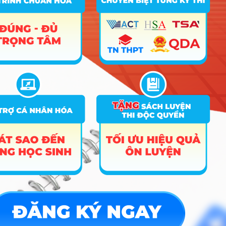
Công cụ
Trắc nghiệm MBTI
Tra cứu đề án tuyển sinh
Tư vấn hướng nghiệp
Tin tức
Tin giáo dục nổi bật
Tin tuyển sinh vào 10
Tin tuyển sinh Đại học
Về chúng tôi
Liên hệ
Điều khoản dịch vụ
Chính sách bảo mật