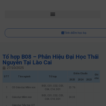
Tính điểm học bạ
Tổ hợp B08 – Phân Hiệu Đại Học Thái
Nguyên Tại Lào Cai
27/10/2025
Điểm Chuẩn
Ghi
STT
Tên ngành
Tổ hợp
chú
2025
2024
2023
B03; C01; C02; C03;
1
CĐ Giáo dục Mầm non
23.76
C04; C14; D01
B03; C01; C02; C03;
2
Giáo dục Mầm non
24.33
C04; C14; D01
Giáo dục Tiểu học (CT