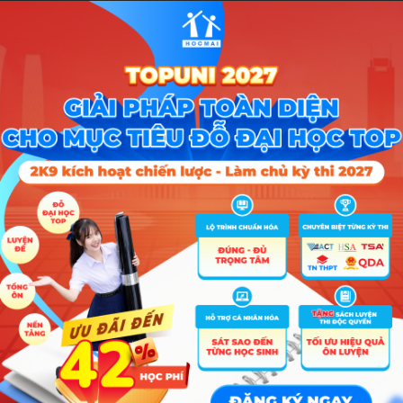
A00; A01; C01; D01; D03; B04; B08; C02; C03; C04; C00; D
A00; A01; C01; D01; D03; B04; B08; C02; C03; C04; C00; D
A00; A01; C01; D01; D03; A03; A04; D07; X06
A00; A01; C01; D01; D03; B04; B08; C02; C03; C04; C00; D
A00; A01; C01; D01; D03; B04; B08; C02; C03; C04; C00; D
Tổ hợp
A00; A01; C01; C02; C03; C04; D01; D03
A00; A01; C00; C01; C02; C03; C04; D01; D03; H01
A00; A01; C00; C01; C02; C03; C04; D01; D03; X01
00; A01; B04; B08; C00; C01; C02; C03; C04; D01; D03; D14; X01
00; A01; B04; B08; C00; C01; C02; C03; C04; D01; D03; D14; X01