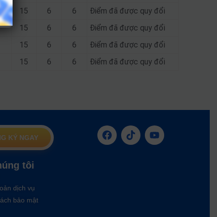
15
6
6
Điểm đã được quy đổi
15
6
6
Điểm đã được quy đổi
15
6
6
Điểm đã được quy đổi
15
6
6
Điểm đã được quy đổi
G KÝ NGAY
húng tôi
oản dịch vụ
ách bảo mật