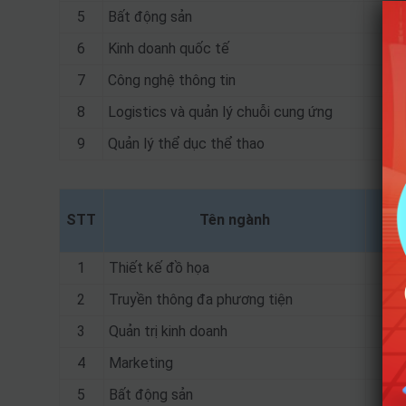
5
Bất động sản
6
Kinh doanh quốc tế
7
Công nghệ thông tin
8
Logistics và quản lý chuỗi cung ứng
9
Quản lý thể dục thể thao
STT
Tên ngành
1
Thiết kế đồ họa
2
Truyền thông đa phương tiện
3
Quản trị kinh doanh
4
Marketing
A
5
Bất động sản
A