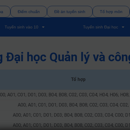
bạ
Điểm chuẩn
Đề án tuyển sinh
Tổ hợp môn
Tuyển sinh vào 10
Tuyển sinh Đại học
g Đại học Quản lý và c
Tổ hợp
00; A01; C01; D01; D03; B04; B08; C02; C03; C04; H04; H06; H08;
A00; A01; C01; D01; D03; B04; B08; C02; C03; C04; C02
A00; A01; C01; D01; D03; B04; B08; C02; C03; C04; C00; D
A00; A01; C01; D01; D03; B04; B08; C02; C03; C04; C00; D