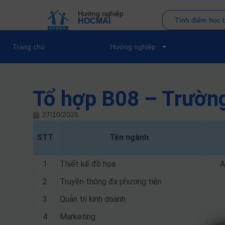
Hướng nghiệp
Tính điểm học 
HOCMAI
Trang chủ
Hướng nghiệp
Tổ hợp B08 – Trườn
27/10/2025
STT
Tên ngành
1
Thiết kế đồ họa
A
2
Truyền thông đa phương tiện
3
Quản trị kinh doanh
4
Marketing