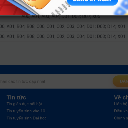
00; A01; B04; B08; C00; C01; C02; C03; C04; D01; D03; D14; X01
A00; A01; A03; A04; D01; D03; D07; X06
00; A01; B04; B08; C00; C01; C02; C03; C04; D01; D03; D14; X01
00; A01; B04; B08; C00; C01; C02; C03; C04; D01; D03; D14; X01
ĐĂN
Tin tức
Về c
Tin giáo dục nổi bật
Liên hệ
Tin tuyển sinh vào 10
Điều kh
Tin tuyển sinh Đại học
Chính s