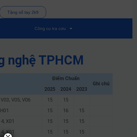
Tặng sổ tay 2k9
Công cụ tra cứu
ông nghệ TPHCM
Điểm Chuẩn
Ghi chú
2025
2024
2023
 V03; V05; V06
15
15
; H01
15
16
15
14; X01
15
15
15
14; X01
15
15
15