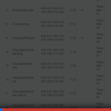
40
Thang
A00; A01; A04; A10;
11
Kỹ thuật phần mềm
17.33
15
điểm
D01; D09; D10; X05
40
Thang
A00; A01; A04; A10;
12
Trí tuệ nhân tạo
17.33
điểm
D01; D09; D10; X05
40
Thang
A00; A01; A04; A10;
13
Công nghệ thông tin
17.33
15
điểm
D01; D09; D10; X05
40
Thang
Công nghệ kỹ thuật
A00; A01; A04; A10;
14
17.33
điểm
xây dựng
D01; D09; D10; X05
40
Thang
Công nghệ chế tạo
A00; A01; A04; A10;
15
17.33
điểm
máy
D01; D09; D10; X05
40
Thang
Công nghệ kỹ thuật
A00; A01; A04; A10;
16
17.33
điểm
ô tô
D01; D09; D10; X05
40
Thang
Công nghệ kỹ thuật
A00; A01; A04; A10;
17
17.33
điểm
điện, điện tử
D01; D09; D10; X05
40
Thang
Công nghệ kỹ thuật
A00; A07; B00; B04;
18
17.33
điểm
hóa học
B08; D01; D09; D10; X13