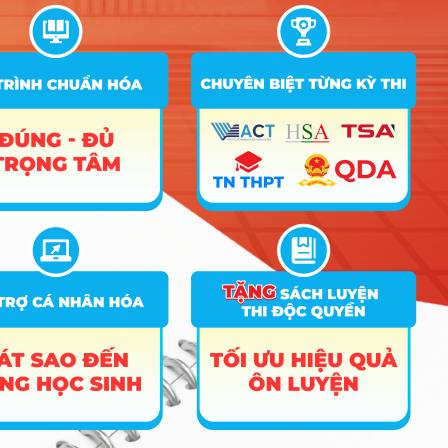
STT
Tên ngành
Tổ hợp
Ghi chú
2025
2024
2023
C00; C01; C02; D01;
Thang điểm
1
Thiết kế đồ họa
D11; D14; D15; D66;
22.95
18
40
X78
C00; C01; C02; D01;
Thang điểm
2
Nghệ thuật số
D11; D14; D15; D66;
22.95
40
X78
D01; D14; D15; D66;
Thang điểm
3
Ngôn ngữ Anh
22.95
18
18
X78
40
Ngôn ngữ Trung
C00; C01; C02; D01;
Thang điểm
4
22.95
Quốc
D14; D15; D66; X78
40
Đông phương
C00; C01; C02; D01;
Thang điểm
5
22.95
18
học
D14; D15; D66; X78
40
C00; C01; C02; D01;
Truyền thông đa
Thang điểm
6
D11; D14; D15; D66;
22.95
18
phương tiện
40
X78
Quản trị kinh
A00; A01; A07; C04;
Thang điểm
7
22.51
18
doanh
D01; D09; D10
40
Tài chính – Ngân
A00; A01; A07; C04;
Thang điểm
8
22.51
18
hàng
D01; D09; D10
40
A00; A01; A07; C04;
Thang điểm
9
Kế toán
22.51
18
D01; D09; D10
40