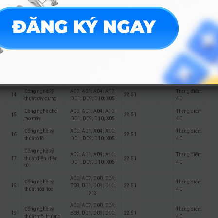
A00; A07; B00; B04;
Công nghệ sinh
Thang điểm
10
B08; D01; D09; D10;
22.51
học
40
X13
Kỹ thuật phần
A00; A01; A04; A10;
Thang điểm
11
22.51
18
mềm
D01; D09; D10; X05
40
A00; A01; A04; A10;
Thang điểm
12
Trí tuệ nhân tạo
22.51
D01; D09; D10; X05
40
Công nghệ thông
A00; A01; A04; A10;
Thang điểm
13
22.51
18
tin
D01; D09; D10; X05
40
Công nghệ kỹ
A00; A01; A04; A10;
Thang điểm
14
22.51
thuật xây dựng
D01; D09; D10; X05
40
Công nghệ chế
A00; A01; A04; A10;
Thang điểm
15
22.51
tạo máy
D01; D09; D10; X05
40
Công nghệ kỹ
A00; A01; A04; A10;
Thang điểm
16
22.51
thuật ô tô
D01; D09; D10; X05
40
Công nghệ kỹ
A00; A01; A04; A10;
Thang điểm
17
thuật điện, điện
22.51
D01; D09; D10; X05
40
tử
A00; A07; B00; B04;
Công nghệ kỹ
Thang điểm
18
B08; D01; D09; D10;
22.51
thuật hóa học
40
X13
A00; A07; B00; B04;
Công nghệ kỹ
Thang điểm
19
B08; D01; D09; D10;
22.51
thuật môi trường
40