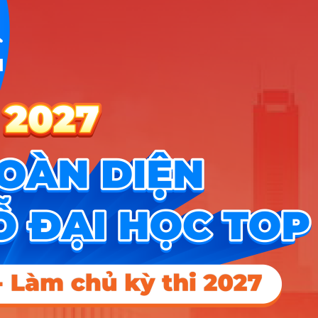
40
Thang
Công nghệ kỹ thuật
A00; A07; B00; B04;
19
17.33
điểm
môi trường
B08; D01; D09; D10; X13
40
Thang
Logistics và quản lý
A00; A01; A07; C04;
20
17.33
điểm
chuỗi cung ứng
D01; D09; D10
40
Thang
Công nghệ thực
A00; A07; BO0; B04;
21
17.33
điểm
phẩm
B08; D01; D09; D10; X13
40
Thang
A00; A02; B00; B08;
22
Điều dưỡng
22.8
điểm
D01; D07; D09; D10
40
Thang
Kỹ thuật xét nghiệm
A00; A02; B00; B08;
23
22.8
điểm
y học
D01; D07; D09; D10
40
Thang
Quản trị dịch vụ du
A00; A01; A07; C04;
24
17.33
15
điểm
lịch và lữ hành
D01; D09; D10
40
Thang
A00; A01; A07; C04;
25
Quản trị khách sạn
17.33
15
điểm
D01; D09; D10
40
Điểm Chuẩn