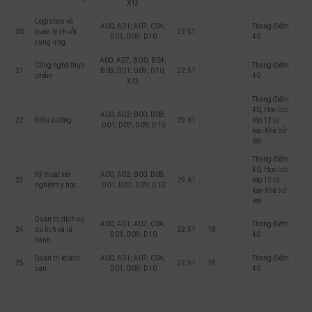
X13
Logistics và
A00; A01; A07; C04;
Thang điểm
20
quản lý chuỗi
22.51
D01; D09; D10
40
cung ứng
A00; A07; BO0; B04;
Công nghệ thực
Thang điểm
21
B08; D01; D09; D10;
22.51
phẩm
40
X13
Thang điểm
40; Học lực
A00; A02; B00; B08;
22
Điều dưỡng
29.61
lớp 12 từ
D01; D07; D09; D10
loại Khá trở
lên
Thang điểm
40; Học lực
Kỹ thuật xét
A00; A02; B00; B08;
23
29.61
lớp 12 từ
nghiệm y học
D01; D07; D09; D10
loại Khá trở
lên
Quản trị dịch vụ
A00; A01; A07; C04;
Thang điểm
24
du lịch và lữ
22.51
18
D01; D09; D10
40
hành
Quản trị khách
A00; A01; A07; C04;
Thang điểm
25
22.51
18
sạn
D01; D09; D10
40