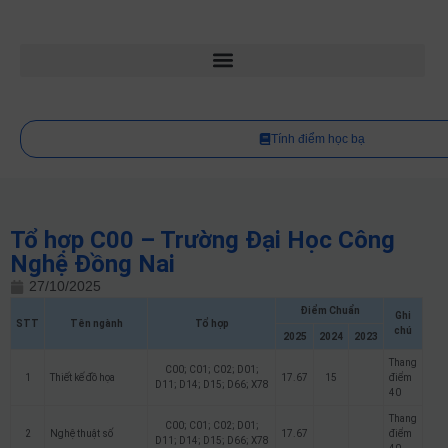
Tính điểm học bạ
Tổ hợp C00 – Trường Đại Học Công
Nghệ Đồng Nai
27/10/2025
Điểm Chuẩn
Ghi
STT
Tên ngành
Tổ hợp
chú
2025
2024
2023
Thang
C00; C01; C02; D01;
1
Thiết kế đồ họa
17.67
15
điểm
D11; D14; D15; D66; X78
40
Thang
C00; C01; C02; D01;
2
Nghệ thuật số
17.67
điểm
D11; D14; D15; D66; X78