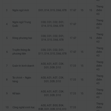
40
Thang
3
Ngôn ngữ Anh
D01; D14; D15; D66; X78
17.67
15
15
điểm
40
Thang
Ngôn ngữ Trung
C00; C01; C02; D01;
4
17.67
điểm
Quốc
D14; D15; D66; X78
40
Thang
C00; C01; C02; D01;
5
Đông phương học
17.67
15
điểm
D14; D15; D66; X78
40
Thang
Truyền thông đa
C00; C01; C02; D01;
6
17.67
15
điểm
phương tiện
D11; D14; D15; D66; X78
40
Thang
A00; A01; A07; C04;
7
Quản trị kinh doanh
17.33
15
điểm
D01; D09; D10
40
Thang
Tài chính – Ngân
A00; A01; A07; C04;
8
17.33
15
điểm
hàng
D01; D09; D10
40
Thang
A00; A01; A07; C04;
9
Kế toán
17.33
15
điểm
D01; D09; D10
40
Thang
A00; A07; B00; B04;
10
Công nghệ sinh học
17.33
điểm
B08; D01; D09; D10; X13