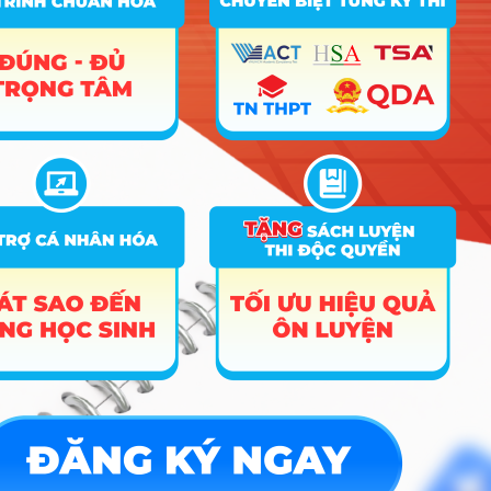
12
Nuôi trồng thủy sản
18
18
C04; D01; D10; X01
Du lịch (Du lịch và dịch
A01; C00; C04; D01;
13
19.5
vụ hàng không).
D07; D14; D15; X78
Quản trị dịch vụ du lịch
A00; A01; C00; D01;
14
22.15
19
và lữ hành
D04; D10; D14; D45
A00; A01; C03; C04;
15
Quản trị khách sạn
19
18
D01; D10; D11; X01
Quản trị nhà hàng và
C00; C03; C04; D01;
16
19
18
dịch vụ ăn uống
D15; X01; X74; X78
Quản lý tài nguyên và
A00; B00; B02; D01;
17
18
18
môi trường
D10; X01; X21; X25
Hướng nghiệp
HOCMAI