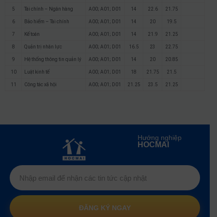
5
Tài chính – Ngân hàng
A00; A01; D01
14
22.6
21.75
6
Bảo hiểm – Tài chính
A00; A01; D01
14
20
19.5
7
Kế toán
A00; A01; D01
14
21.9
21.25
8
Quản trị nhân lực
A00; A01; D01
16.5
23
22.75
9
Hệ thống thông tin quản lý
A00; A01; D01
14
20
20.85
10
Luật kinh tế
A00; A01; D01
18
21.75
21.5
11
Công tác xã hội
A00; A01; D01
21.25
23.5
21.25
Hướng nghiệp
HOCMAI
ĐĂNG KÝ NGAY