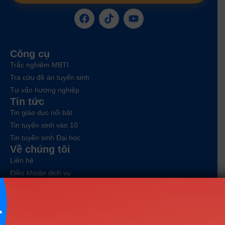
Công cụ
Trắc nghiệm MBTI
Tra cứu đề án tuyển sinh
Tư vấn hướng nghiệp
Tin tức
Tin giáo dục nổi bật
Tin tuyển sinh vào 10
Tin tuyển sinh Đại học
Về chúng tôi
Liên hệ
Điều khoản dịch vụ
Chính sách bảo mật