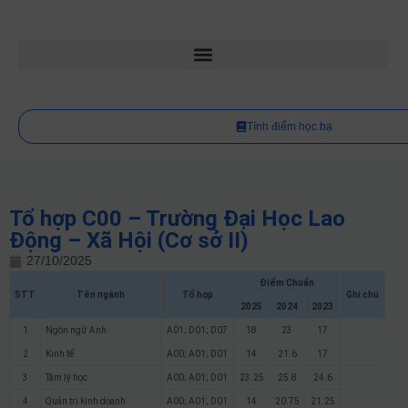
Tính điểm học bạ
Tổ hợp C00 – Trường Đại Học Lao
Động – Xã Hội (Cơ sở II)
27/10/2025
Điểm Chuẩn
STT
Tên ngành
Tổ hợp
Ghi chú
2025
2024
2023
1
Ngôn ngữ Anh
A01; D01; D07
18
23
17
2
Kinh tế
A00; A01; D01
14
21.6
17
3
Tâm lý học
A00; A01; D01
23.25
25.8
24.6
4
Quản trị kinh doanh
A00; A01; D01
14
20.75
21.25