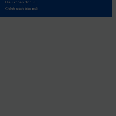
Điều khoản dịch vụ
Chính sách bảo mật