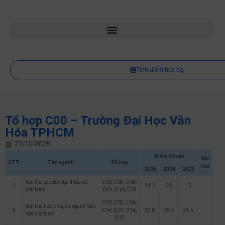
Tính điểm học bạ
Tổ hợp C00 – Trường Đại Học Văn
Hóa TPHCM
27/10/2025
Điểm Chuẩn
Ghi
STT
Tên ngành
Tổ hợp
chú
2025
2024
2023
Văn hóa các dân tộc thiểu số
C00; C03; C04;
1
24.5
22
15
Việt Nam
D01; D10; D15
C00; C03; C04;
Văn hóa học, chuyên ngành Văn
2
C14; D01; D14;
25.8
25.5
21.5
hóa Việt Nam
D15