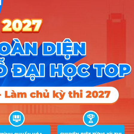
D14; D15
thao, du lịch
Di sản học, chuyên ngành Di
C00; C14; D01;
7
25.8
sản và phát triển du lịch
D04; D14; D15
Di sản học, chuyên ngành Di
C00; C14; D01;
8
26
sản và bảo tàng
D04; D14; D15
C00; D01; D09;
9
Thông tin – Thư viện
25.8
24.75
15
D15
C00; C03; C14;
10
Kinh doanh xuất bản phẩm
D01; D10; D14;
26
26
21.5
D15
C00; C14; D01;
11
Du lịch
27
26.5
24
D04
Quản trị dịch vụ du lịch và lữ
C00; C14; D01;
12
hành, chuyên ngành Quản trị lữ
27.05
26.5
24.25
D04
hành
Quản trị dịch vụ du lịch và lữ
C00; C14; D01;
13
hành, chuyên ngành Hướng
26.85
26.2
24
D04
dẫn du lịch