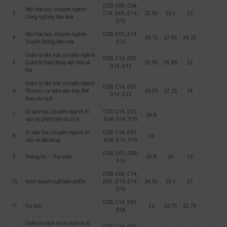
C00; C03; C04;
Văn hóa học, chuyên ngành
3
C14; D01; D14;
25.95
26.3
22
Công nghiệp Văn hóa
D15
Văn hóa học, chuyên ngành
C00; D01; D14;
4
26.75
27.85
24.25
Truyền thông Văn hóa
D15
Quản lý văn hóa, chuyên ngành
C00; C14; D01;
5
Quản lý hoạt động văn hóa xã
25.95
25.85
22
D14; D15
hội
Quản lý văn hóa, chuyên ngành
C00; C14; D01;
6
Tổ chức sự kiện văn hóa, thể
26.55
27.25
24
D14; D15
thao, du lịch
Di sản học, chuyên ngành Di
C00; C14; D01;
7
24.8
sản và phát triển du lịch
D04; D14; D15
Di sản học, chuyên ngành Di
C00; C14; D01;
8
25
sản và bảo tàng
D04; D14; D15
C00; D01; D09;
9
Thông tin – Thư viện
24.8
24
16
D15
C00; C03; C14;
10
Kinh doanh xuất bản phẩm
D01; D10; D14;
24.95
25.3
21
D15
C00; C14; D01;
11
Du lịch
26
26.75
23.75
D04
Quản trị dịch vụ du lịch và lữ
C00; C14; D01;