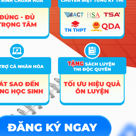
Hướng nghiệp
HOCMAI
ĐĂNG KÝ NGAY
Công cụ
Trắc nghiệm MBTI
Tra cứu đề án tuyển sinh
Tư vấn hướng nghiệp
Tin tức
Tin giáo dục nổi bật
Tin tuyển sinh vào 10
Tin tuyển sinh Đại học