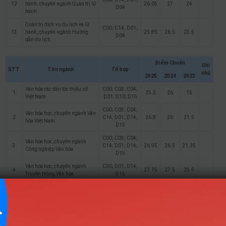
12
hành, chuyên ngành Quản trị lữ
26.05
27
24
D04
hành
Quản trị dịch vụ du lịch và lữ
C00; C14; D01;
13
hành, chuyên ngành Hướng
25.85
26.5
23.5
D04
dẫn du lịch
Điểm Chuẩn
Ghi
STT
Tên ngành
Tổ hợp
chú
2025
2024
2023
Văn hóa các dân tộc thiểu số
C00; C03; C04;
1
25.5
26
15
Việt Nam
D01; D10; D15
C00; C03; C04;
Văn hóa học, chuyên ngành Văn
2
C14; D01; D14;
26.8
26
21.5
hóa Việt Nam
D15
C00; C03; C04;
Văn hóa học, chuyên ngành
3
C14; D01; D14;
26.95
26.5
21.25
Công nghiệp Văn hóa
D15
Văn hóa học, chuyên ngành
C00; D01; D14;
4
27.75
27.5
25.5
Truyền thông Văn hóa
D15
Quản lý văn hóa, chuyên ngành
C00; C14; D01;
5
Quản lý hoạt động văn hóa xã
26.95
26.4
23
D14; D15
hội
Quản lý văn hóa, chuyên ngành
C00; C14; D01;
6
Tổ chức sự kiện văn hóa, thể
27.55
27
24.5