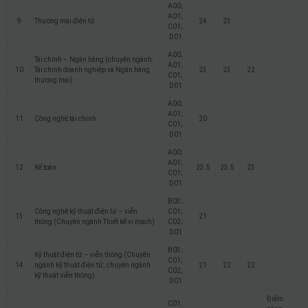
A00;
A01;
9
Thương mại điện tử
24
23
C01;
D01
A00;
Tài chính – Ngân hàng (chuyên ngành:
A01;
10
Tài chính doanh nghiệp và Ngân hàng
23
23
22
C01;
thương mại)
D01
A00;
A01;
11
Công nghệ tài chính
20
C01;
D01
A00;
A01;
12
Kế toán
23.5
23.5
23
C01;
D01
B03;
Công nghệ kỹ thuật điện tử – viễn
C01;
13
21
thông (Chuyên ngành Thiết kế vi mạch)
C02;
D01
B03;
Kỹ thuật điện tử – viễn thông (Chuyên
C01;
14
ngành kỹ thuật điện tử; chuyên ngành
21
22
22
C02;
kỹ thuật viễn thông)
D01
Điểm
C01;