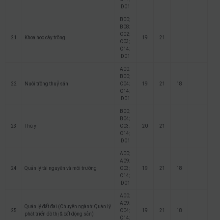
D01
B00;
B08;
C02;
21
Khoa học cây trồng
19
21
C03;
C14;
D01
A00;
B00;
22
Nuôi trồng thuỷ sản
C04;
19
21
18
C14;
D01
B00;
B04;
23
Thú y
C03;
20
21
C14;
D01
A00;
A09;
24
Quản lý tài nguyên và môi trường
C03;
19
21
18
C14;
D01
A00;
A09;
Quản lý đất đai (Chuyên ngành: Quản lý
25
C04;
19
21
18
phát triển đô thị & bất động sản)
C14;