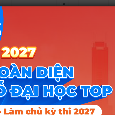
B00;
B08;
Nông học – Chuyên ngành Bảo vệ
C02;
24
16
16
17
thực vật
C03;
C14;
D01
B00;
B08;
C02;
25
Khoa học cây trồng
16
16
C03;
C14;
D01
A00;
B00;
26
Nuôi trồng thuỷ sản
C04;
16
16
18
C14;
D01
B00;
B04;
27
Thú y
C03;
17
16
C14;
D01
A00;
A09;
28
Quản lý tài nguyên và môi trường
C03;
16
16
17
C14;