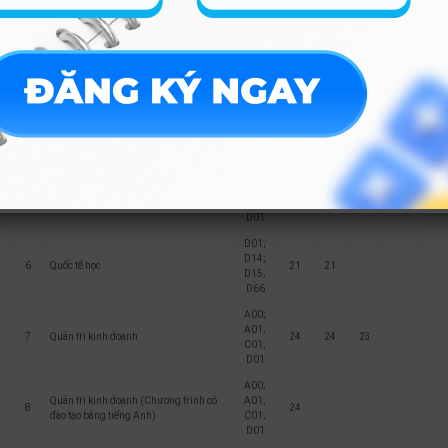
điểm
A00;
Kinh tế (chuyên ngành: Kinh tế đầu tư
A01;
3
23
22.5
22
và Quản lý kinh tế)
C01;
D01
A00;
A01;
4
Kinh tế số
21.5
22
C01;
D01
B03;
C00;
5
Tâm lý học giáo dục
27
23.5
C19;
D01
D01;
D14;
6
Quốc tế học
21
21
D15;
D66
A00;
A01;
7
Quản trị kinh doanh
24
24
23
C01;
D01
A00;
Quản trị kinh doanh (Chương trình có
A01;
8
24
đào tạo bằng tiếng Anh)
C01;
D01