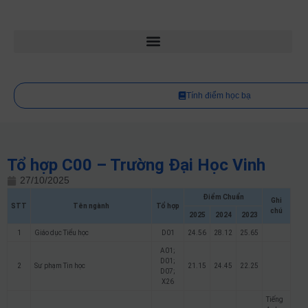
Tính điểm học bạ
Tổ hợp C00 – Trường Đại Học Vinh
27/10/2025
Điểm Chuẩn
Ghi
STT
Tên ngành
Tổ hợp
chú
2025
2024
2023
1
Giáo dục Tiểu học
D01
24.56
28.12
25.65
A01;
D01;
2
Sư phạm Tin học
21.15
24.45
22.25
D07;
X26
Tiếng