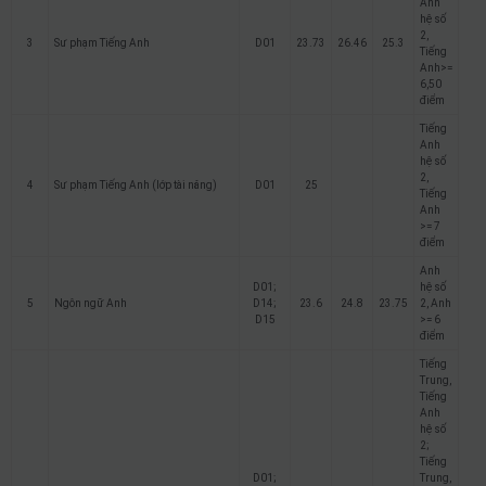
Anh
hệ số
2,
3
Sư phạm Tiếng Anh
D01
23.73
26.46
25.3
Tiếng
Anh>=
6,50
điểm
Tiếng
Anh
hệ số
2,
4
Sư phạm Tiếng Anh (lớp tài năng)
D01
25
Tiếng
Anh
>= 7
điểm
Anh
D01;
hệ số
5
Ngôn ngữ Anh
D14;
23.6
24.8
23.75
2, Anh
D15
>= 6
điểm
Tiếng
Trung,
Tiếng
Anh
hệ số
2;
Tiếng
D01;
Trung,