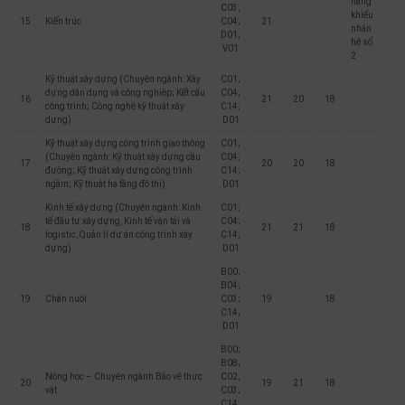
năng
C03;
khiếu
15
Kiến trúc
C04;
21
nhân
D01;
hệ số
V01
2
Kỹ thuật xây dựng (Chuyên ngành: Xây
C01;
dựng dân dụng và công nghiệp; Kết cấu
C04;
16
21
20
18
công trình; Công nghệ kỹ thuật xây
C14;
dựng)
D01
Kỹ thuật xây dựng công trình giao thông
C01;
(Chuyên ngành: Kỹ thuật xây dựng cầu
C04;
17
20
20
18
đường; Kỹ thuật xây dựng công trình
C14;
ngầm; Kỹ thuật hạ tầng đô thị)
D01
Kinh tế xây dựng (Chuyên ngành: Kinh
C01;
tế đầu tư xây dựng, Kinh tế vận tải và
C04;
18
21
21
18
logistic, Quản lí dự án công trình xây
C14;
dựng)
D01
B00;
B04;
19
Chăn nuôi
C03;
19
18
C14;
D01
B00;
B08;
Nông học – Chuyên ngành Bảo vệ thực
C02;
20
19
21
18
vật
C03;
C14;