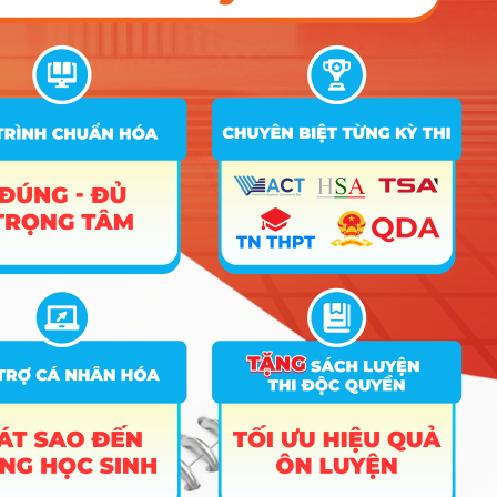
D01
A00;
Quản lý đất đai (Chuyên ngành:
A09;
29
Quản lý phát triển đô thị & bất động
C04;
16
16
17
sản)
C14;
D01
Điểm Chuẩn
Ghi
STT
Tên ngành
Tổ hợp
chú
2025
2024
2023
Anh
D01;
hệ số
1
Ngôn ngữ Anh
D14;
26.6
25
26
2, Anh
D15
>= 6
điểm
Tiếng
Trung,
Tiếng
Anh
hệ số
D01;
2;
D04;
2
Ngôn ngữ Trung Quốc
27.2
Tiếng
D14;
Trung,
D15
Tiếng
Anh
>=
5,00