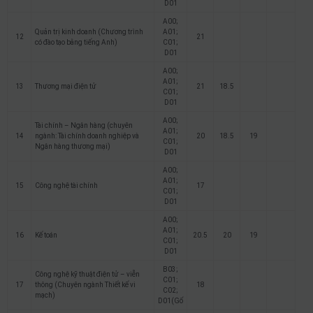
D01
A00;
Quản trị kinh doanh (Chương trình
A01;
12
21
có đào tạo bằng tiếng Anh)
C01;
D01
A00;
A01;
13
Thương mại điện tử
21
18.5
C01;
D01
A00;
Tài chính – Ngân hàng (chuyên
A01;
14
ngành: Tài chính doanh nghiệp và
20
18.5
19
C01;
Ngân hàng thương mại)
D01
A00;
A01;
15
Công nghệ tài chính
17
C01;
D01
A00;
A01;
16
Kế toán
20.5
20
19
C01;
D01
B03;
Công nghệ kỹ thuật điện tử – viễn
C01;
17
thông (Chuyên ngành Thiết kế vi
18
C02;
mạch)
D01(Gố