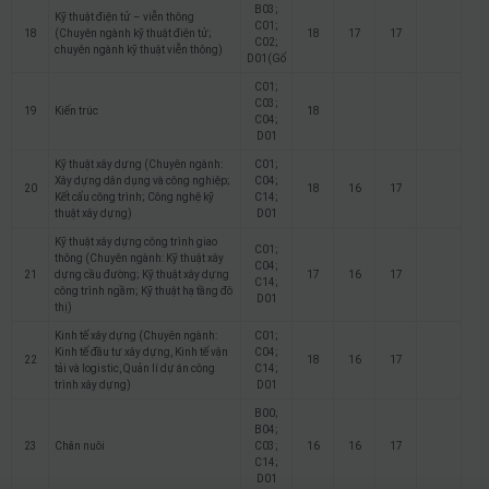
B03;
Kỹ thuật điện tử – viễn thông
C01;
18
(Chuyên ngành kỹ thuật điện tử;
18
17
17
C02;
chuyên ngành kỹ thuật viễn thông)
D01(Gố
C01;
C03;
19
Kiến trúc
18
C04;
D01
Kỹ thuật xây dựng (Chuyên ngành:
C01;
Xây dựng dân dụng và công nghiệp;
C04;
20
18
16
17
Kết cấu công trình; Công nghệ kỹ
C14;
thuật xây dựng)
D01
Kỹ thuật xây dựng công trình giao
C01;
thông (Chuyên ngành: Kỹ thuật xây
C04;
21
dựng cầu đường; Kỹ thuật xây dựng
17
16
17
C14;
công trình ngầm; Kỹ thuật hạ tầng đô
D01
thị)
Kinh tế xây dựng (Chuyên ngành:
C01;
Kinh tế đầu tư xây dựng, Kinh tế vận
C04;
22
18
16
17
tải và logistic, Quản lí dự án công
C14;
trình xây dựng)
D01
B00;
B04;
23
Chăn nuôi
C03;
16
16
17
C14;
D01