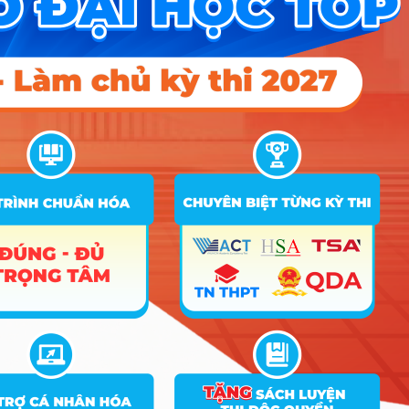
A00; A02; X01; X06; X08; X10;
A01; A03; A04; A05; A06; A07;
X05; X24; X26; B00; B02; B03;
B08; X04; X12; X14; X20; X65;
Nhóm
12
Kế toán
16.5
23.02
22.5
D01; D07; D09; D10; D14; D15;
1
X25; X27; X28; X78; X80; X81;
M00; M01; M26; M27; M28; M29;
M30
A00; A02; X01; X06; X08; X10;
A01; A03; A04; A05; A06; A07;
X05; X24; X26; B00; B02; B03;
B08; X04; X12; X14; X20; X65;
Nhóm
13
Luật
19
25.1
22.51
D01; D07; D09; D10; D14; D15;
1
X25; X27; X28; X78; X80; X81;
M00; M01; M26; M27; M28; M29;
M30
A00; A02; X01; X06; X08; X10;
A01; A03; A04; A05; A06; A07;
X05; X24; X26; B00; B02; B03;
Kỹ thuật
B08; X04; X12; X14; X20; X65;
Nhóm
14
phần
16
19.4
18.5
D01; D07; D09; D10; D14; D15;
1
mềm
X25; X27; X28; X78; X80; X81;
M00; M01; M26; M27; M28; M29;
M30
A00; A02; X01; X06; X08; X10;
A01; A03; A04; A05; A06; A07;
X05; X24; X26; B00; B02; B03;
Công