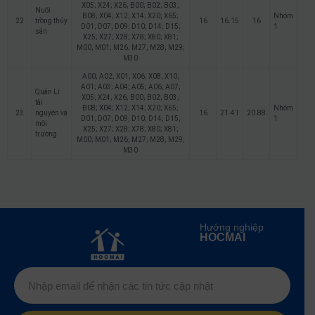
X05; X24; X26; B00; B02; B03;
Nuôi
B08; X04; X12; X14; X20; X65;
Nhóm
22
trồng thủy
16
16.15
16
D01; D07; D09; D10; D14; D15;
1
sản
X25; X27; X28; X78; X80; X81;
M00; M01; M26; M27; M28; M29;
M30
A00; A02; X01; X06; X08; X10;
A01; A03; A04; A05; A06; A07;
Quản Lí
X05; X24; X26; B00; B02; B03;
tài
B08; X04; X12; X14; X20; X65;
Nhóm
23
nguyên và
16
21.41
20.88
D01; D07; D09; D10; D14; D15;
1
môi
X25; X27; X28; X78; X80; X81;
trường
M00; M01; M26; M27; M28; M29;
M30
Hướng nghiệp
HOCMAI