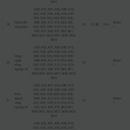
M30
A00; A02; X01; X06; X08; X10;
A01; A03; A04; A05; A06; A07;
X05; X24; X26; B00; B02; B03;
Phát triển
B08; X04; X12; X14; X20; X65;
Nhóm
19
16
22.08
19.6
nông thôn
D01; D07; D09; D10; D14; D15;
1
X25; X27; X28; X78; X80; X81;
M00; M01; M26; M27; M28; M29;
M30
A00; A02; X01; X06; X08; X10;
A01; A03; A04; A05; A06; A07;
Công
X05; X24; X26; B00; B02; B03;
nghệ
B08; X04; X12; X14; X20; X65;
Nhóm
20
16
nông
D01; D07; D09; D10; D14; D15;
1
nghiệp số
X25; X27; X28; X78; X80; X81;
M00; M01; M26; M27; M28; M29;
M30
A00; A02; X01; X06; X08; X10;
A01; A03; A04; A05; A06; A07;
Kinh
X05; X24; X26; B00; B02; B03;
doanh
B08; X04; X12; X14; X20; X65;
Nhóm
21
16
nông
D01; D07; D09; D10; D14; D15;
1
nghiệp số
X25; X27; X28; X78; X80; X81;
M00; M01; M26; M27; M28; M29;
M30
A00; A02; X01; X06; X08; X10;
A01; A03; A04; A05; A06; A07;