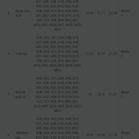
A01; A03; A04; A05; A06; A07;
X05; X24; X26; B00; B02; B03;
Ngôn ngữ
B08; X04; X12; X14; X20; X65;
Nhóm
5
16.34
21.71
20.02
Anh
D01; D07; D09; D10; D14; D15;
1
X25; X27; X28; X78; X80; X81;
M00; M01; M26; M27; M28; M29;
M30
A00; A02; X01; X06; X08; X10;
A01; A03; A04; A05; A06; A07;
X05; X24; X26; B00; B02; B03;
B08; X04; X12; X14; X20; X65;
Nhóm
6
Triết học
21.52
23.47
21.25
D01; D07; D09; D10; D14; D15;
1
X25; X27; X28; X78; X80; X81;
M00; M01; M26; M27; M28; M29;
M30
A00; A02; X01; X06; X08; X10;
A01; A03; A04; A05; A06; A07;
X05; X24; X26; B00; B02; B03;
Kinh tế
B08; X04; X12; X14; X20; X65;
Nhóm
7
16
21.4
21.37
quốc tế
D01; D07; D09; D10; D14; D15;
1
X25; X27; X28; X78; X80; X81;
M00; M01; M26; M27; M28; M29;
M30
A00; A02; X01; X06; X08; X10;
A01; A03; A04; A05; A06; A07;
X05; X24; X26; B00; B02; B03;
Việt Nam
B08; X04; X12; X14; X20; X65;
Nhóm
8
19.8
23.95
21.18
học
D01; D07; D09; D10; D14; D15;
1