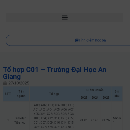
Tính điểm học bạ
Tổ hợp C01 – Trường Đại Học An
Giang
27/10/2025
Điểm Chuẩn
Tên
Ghi
STT
Tổ hợp
ngành
chú
2025
2024
2023
A00; A02; X01; X06; X08; X10;
A01; A03; A04; A05; A06; A07;
X05; X24; X26; B00; B02; B03;
Giáo dục
B08; X04; X12; X14; X20; X65;
Nhóm
1
23.01
26.63
23.26
Tiểu học
D01; D07; D09; D10; D14; D15;
1
X25; X27; X28; X78; X80; X81;