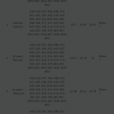
M00; M01; M26; M27; M28; M29;
M30
A00; A02; X01; X06; X08; X10;
A01; A03; A04; A05; A06; A07;
X05; X24; X26; B00; B02; B03;
Giáo dục
B08; X04; X12; X14; X20; X65;
Nhóm
2
25.3
26.99
25.81
Chính trị
D01; D07; D09; D10; D14; D15;
1
X25; X27; X28; X78; X80; X81;
M00; M01; M26; M27; M28; M29;
M30
A00; A02; X01; X06; X08; X10;
A01; A03; A04; A05; A06; A07;
X05; X24; X26; B00; B02; B03;
Sư phạm
B08; X04; X12; X14; X20; X65;
Nhóm
3
26.33
26.18
25
Toán học
D01; D07; D09; D10; D14; D15;
1
X25; X27; X28; X78; X80; X81;
M00; M01; M26; M27; M28; M29;
M30
A00; A02; X01; X06; X08; X10;
A01; A03; A04; A05; A06; A07;
X05; X24; X26; B00; B02; B03;
Sư phạm
B08; X04; X12; X14; X20; X65;
Nhóm
4
23.08
25.61
24.18
Tiếng Anh
D01; D07; D09; D10; D14; D15;
1
X25; X27; X28; X78; X80; X81;
M00; M01; M26; M27; M28; M29;
M30
A00; A02; X01; X06; X08; X10;