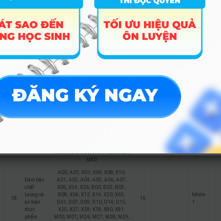
B08; X04; X12; X14; X20; X65;
Nhóm
15
nghệ
16
20.72
21.12
D01; D07; D09; D10; D14; D15;
1
thông tin
X25; X27; X28; X78; X80; X81;
M00; M01; M26; M27; M28; M29;
M30
A00; A02; X01; X06; X08; X10;
A01; A03; A04; A05; A06; A07;
X05; X24; X26; B00; B02; B03;
Công
B08; X04; X12; X14; X20; X65;
Nhóm
16
nghệ thực
16
D01; D07; D09; D10; D14; D15;
1
phẩm
X25; X27; X28; X78; X80; X81;
M00; M01; M26; M27; M28; M29;
M30
A00; A02; X01; X06; X08; X10;
A01; A03; A04; A05; A06; A07;
X05; X24; X26; B00; B02; B03;
Công
B08; X04; X12; X14; X20; X65;
Nhóm
17
nghệ sau
16
16
D01; D07; D09; D10; D14; D15;
1
thu hoạch
X25; X27; X28; X78; X80; X81;
M00; M01; M26; M27; M28; M29;
M30
A00; A02; X01; X06; X08; X10;
Đảm bảo
A01; A03; A04; A05; A06; A07;
chất
X05; X24; X26; B00; B02; B03;
lượng và
B08; X04; X12; X14; X20; X65;
Nhóm
18
16
an toàn
D01; D07; D09; D10; D14; D15;
1
thực
X25; X27; X28; X78; X80; X81;
phẩm
M00; M01; M26; M27; M28; M29;