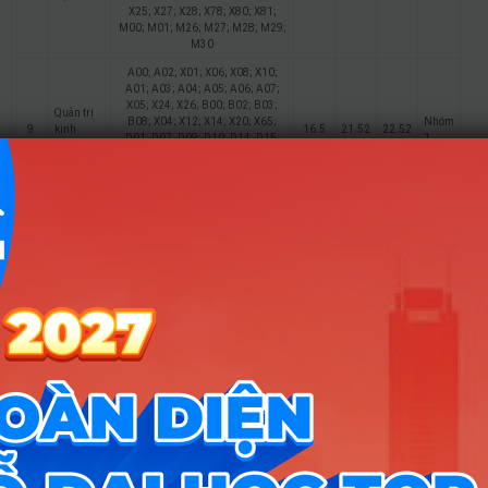
X25; X27; X28; X78; X80; X81;
M00; M01; M26; M27; M28; M29;
M30
A00; A02; X01; X06; X08; X10;
A01; A03; A04; A05; A06; A07;
X05; X24; X26; B00; B02; B03;
Quản trị
B08; X04; X12; X14; X20; X65;
Nhóm
9
kinh
16.5
21.52
22.52
D01; D07; D09; D10; D14; D15;
1
doanh
X25; X27; X28; X78; X80; X81;
M00; M01; M26; M27; M28; M29;
M30
A00; A02; X01; X06; X08; X10;
A01; A03; A04; A05; A06; A07;
X05; X24; X26; B00; B02; B03;
B08; X04; X12; X14; X20; X65;
Nhóm
10
Marketing
17
23.17
22.93
D01; D07; D09; D10; D14; D15;
1
X25; X27; X28; X78; X80; X81;
M00; M01; M26; M27; M28; M29;
M30
A00; A02; X01; X06; X08; X10;
A01; A03; A04; A05; A06; A07;
X05; X24; X26; B00; B02; B03;
Tài chính
B08; X04; X12; X14; X20; X65;
Nhóm
11
– Ngân
16
22.56
21.75
D01; D07; D09; D10; D14; D15;
1
hàng
X25; X27; X28; X78; X80; X81;
M00; M01; M26; M27; M28; M29;
M30