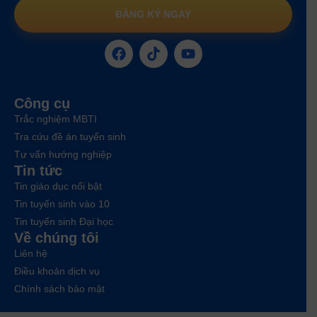
ĐĂNG KÝ NGAY
Công cụ
Trắc nghiệm MBTI
Tra cứu đề án tuyển sinh
Tư vấn hướng nghiệp
Tin tức
Tin giáo dục nổi bật
Tin tuyển sinh vào 10
Tin tuyển sinh Đại học
Về chúng tôi
Liên hệ
Điều khoản dịch vụ
Chính sách bảo mật