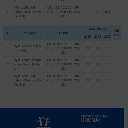
khí)
X10
Kỹ thuật Dầu khí
A00; A01; A02; C01; X07;
3
(Khoan-Khai thác Mỏ
X06; D07; B00; C02; X11;
20
20
18.5
Dầu khí)
X10
Điểm Chuẩn
Ghi
STT
Tên ngành
Tổ hợp
chú
2025
2024
2023
A00; A01; A02; C01; X07;
Kỹ thuật Hóa học (Lọc-
1
X06; D07; B00; C02; X11;
23
31
8.15
Hóa dầu)
X10
Kỹ thuật Địa chất (Địa
A00; A01; A02; C01; X07;
2
chất – Địa vật lý Dầu
X06; D07; B00; C02; X11;
23
31
8.15
khí)
X10
Kỹ thuật Dầu khí
A00; A01; A02; C01; X07;
3
(Khoan-Khai thác Mỏ
X06; D07; B00; C02; X11;
23
31
8.15
Dầu khí)
X10
Hướng nghiệp
HOCMAI