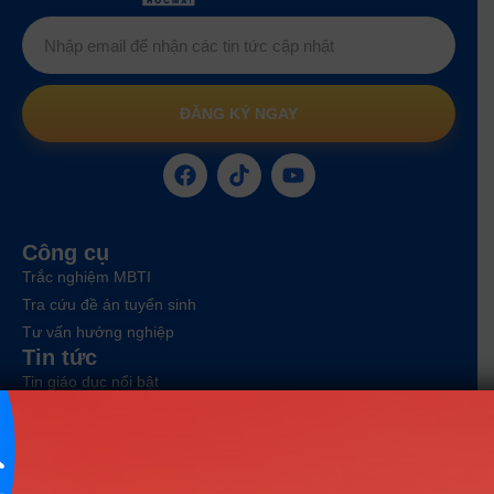
ĐĂNG KÝ NGAY
Công cụ
Trắc nghiệm MBTI
Tra cứu đề án tuyển sinh
Tư vấn hướng nghiệp
Tin tức
Tin giáo dục nổi bật
Tin tuyển sinh vào 10
Tin tuyển sinh Đại học
Về chúng tôi
Liên hệ