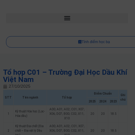
Tính điểm học bạ
Tổ hợp C01 – Trường Đại Học Dầu Khí
Việt Nam
27/10/2025
Điểm Chuẩn
Ghi
STT
Tên ngành
Tổ hợp
chú
2025
2024
2023
A00; A01; A02; C01; X07;
Kỹ thuật Hóa học (Lọc-
1
X06; D07; B00; C02; X11;
20
20
18.5
Hóa dầu)
X10
Kỹ thuật Địa chất (Địa
A00; A01; A02; C01; X07;
2
chất – Địa vật lý Dầu
X06; D07; B00; C02; X11;
20
20
18.5