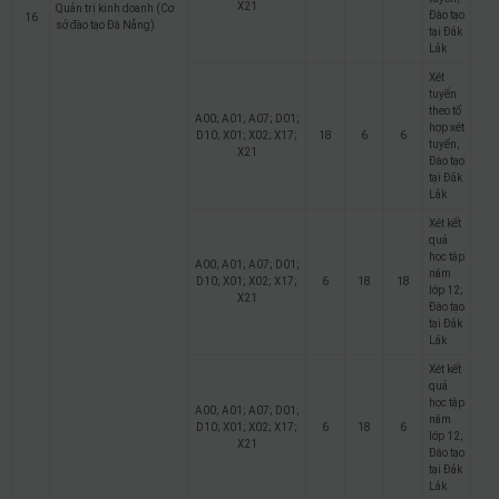
X21
Quản trị kinh doanh (Cơ
Đào tạo
16
sở đào tạo Đà Nẵng)
tại Đắk
Lắk
Xét
tuyển
theo tổ
A00; A01; A07; D01;
hợp xét
D10; X01; X02; X17;
18
6
6
tuyển;
X21
Đào tạo
tại Đắk
Lắk
Xét kết
quả
học tập
A00; A01; A07; D01;
năm
D10; X01; X02; X17;
6
18
18
lớp 12;
X21
Đào tạo
tại Đắk
Lắk
Xét kết
quả
học tập
A00; A01; A07; D01;
năm
D10; X01; X02; X17;
6
18
6
lớp 12;
X21
Đào tạo
tại Đắk
Lắk