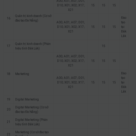
A00; A01; A07; D01;
D10; X01; X02; X17;
15
15
15
X21
Quản trị kinh doanh (Cơ sở
Đào
16
đào tạo Đà Nẵng)
A00; A01; A07; D01;
tạo
D10; X01; X02; X17;
15
15
15
tại
X21
Đắk
Lắk
Quản trị kinh doanh (Phân
17
15
hiệu tỉnh Đắk Lắk)
A00; A01; A07; D01;
D10; X01; X02; X17;
15
15
15
X21
Đào
18
Marketing
A00; A01; A07; D01;
tạo
D10; X01; X02; X17;
15
15
15
tại
X21
Đắk
Lắk
19
Digital Marketing
Digital Marketing (Cơ sở
20
đào tạo Đà Nẵng)
Digital Marketing (Phân
21
hiệu tỉnh Đắk Lắk)
Marketing (Cơ sở đào tạo
22