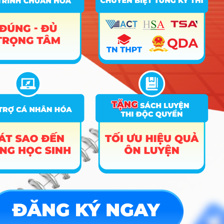
C00; C03; C04; D01;
tuyển
D10; D14; X02; X70;
18
18
6
theo tổ
X78
hợp xét
tuyển
Ngôn ngữ Hàn Quốc (Cơ
10
sở đào tạo Đà Nẵng)
Xét
C00; C03; C04; D01;
tuyển
D10; D14; X02; X70;
18
6
18
theo tổ
X78
hợp xét
tuyển
Xét
C00; C03; C04; D01;
tuyển
D10; D14; X02; X70;
18
6
6
theo tổ
X78
hợp xét
tuyển
Xét
tuyển
Văn học (Cơ sở đào tạo Đà
C00; C03; C04; D01;
11
18
theo tổ
Nẵng)
D14; D15; X70; X78
hợp xét
tuyển
Xét
tuyển
C00; C03; C04; B03;
18
18
18
theo tổ
D01; X02; X17; M06
hợp xét
tuyển
Xét
tuyển
C00; C03; C04; B03;