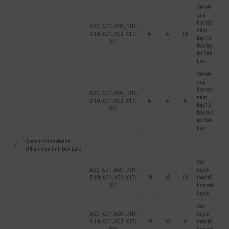
Xét kết
quả
học tập
A00; A01; A07; D01;
năm
D10; X01; X02; X17;
6
6
18
lớp 12;
X21
Đào tạo
tại Đắk
Lắk
Xét kết
quả
học tập
A00; A01; A07; D01;
năm
D10; X01; X02; X17;
6
6
6
lớp 12;
X21
Đào tạo
tại Đắk
Lắk
Quản trị kinh doanh
17
(Phân hiệu tỉnh Đắk Lắk)
Xét
A00; A01; A07; D01;
tuyển
D10; X01; X02; X17;
18
18
18
theo tổ
X21
hợp xét
tuyển
Xét
A00; A01; A07; D01;
tuyển
D10; X01; X02; X17;
18
18
6
theo tổ