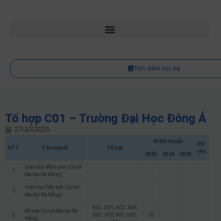
Tính điểm học bạ
Tổ hợp C01 – Trường Đại Học Đông Á
27/10/2025
Điểm Chuẩn
Ghi
STT
Tên ngành
Tổ hợp
chú
2025
2024
2023
Giáo dục Mầm non (Cơ sở
1
đào tạo Đà Nẵng)
Giáo dục Tiểu học (Cơ sở
2
đào tạo Đà Nẵng)
A01; D01; X02; X06;
Đồ hoạ (Cơ sở đào tạo Đà
3
X07; V00; V01; V02;
15
Nẵng)