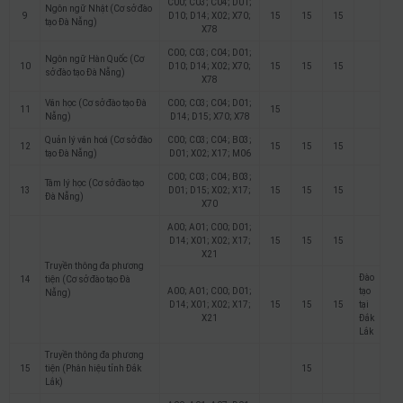
C00; C03; C04; D01;
Ngôn ngữ Nhật (Cơ sở đào
9
D10; D14; X02; X70;
15
15
15
tạo Đà Nẵng)
X78
C00; C03; C04; D01;
Ngôn ngữ Hàn Quốc (Cơ
10
D10; D14; X02; X70;
15
15
15
sở đào tạo Đà Nẵng)
X78
Văn học (Cơ sở đào tạo Đà
C00; C03; C04; D01;
11
15
Nẵng)
D14; D15; X70; X78
Quản lý văn hoá (Cơ sở đào
C00; C03; C04; B03;
12
15
15
15
tạo Đà Nẵng)
D01; X02; X17; M06
C00; C03; C04; B03;
Tâm lý học (Cơ sở đào tạo
13
D01; D15; X02; X17;
15
15
15
Đà Nẵng)
X70
A00; A01; C00; D01;
D14; X01; X02; X17;
15
15
15
X21
Truyền thông đa phương
Đào
14
tiện (Cơ sở đào tạo Đà
A00; A01; C00; D01;
tạo
Nẵng)
D14; X01; X02; X17;
15
15
15
tại
X21
Đắk
Lắk
Truyền thông đa phương
15
tiện (Phân hiệu tỉnh Đắk
15
Lắk)