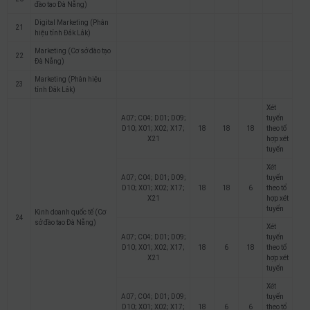
đào tạo Đà Nẵng)
Digital Marketing (Phân
21
hiệu tỉnh Đắk Lắk)
Marketing (Cơ sở đào tạo
22
Đà Nẵng)
Marketing (Phân hiệu
23
tỉnh Đắk Lắk)
Xét
A07; C04; D01; D09;
tuyển
D10; X01; X02; X17;
18
18
18
theo tổ
X21
hợp xét
tuyển
Xét
A07; C04; D01; D09;
tuyển
D10; X01; X02; X17;
18
18
6
theo tổ
X21
hợp xét
tuyển
Kinh doanh quốc tế (Cơ
24
sở đào tạo Đà Nẵng)
Xét
A07; C04; D01; D09;
tuyển
D10; X01; X02; X17;
18
6
18
theo tổ
X21
hợp xét
tuyển
Xét
A07; C04; D01; D09;
tuyển
D10; X01; X02; X17;
18
6
6
theo tổ