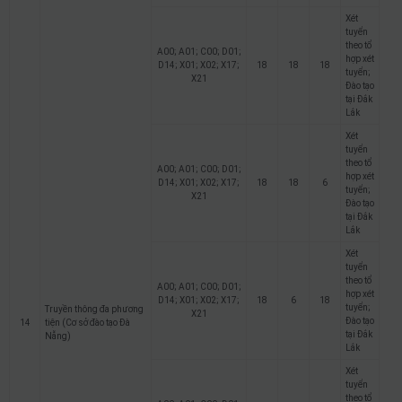
Xét
tuyển
theo tổ
A00; A01; C00; D01;
hợp xét
D14; X01; X02; X17;
18
18
18
tuyển;
X21
Đào tạo
tại Đắk
Lắk
Xét
tuyển
theo tổ
A00; A01; C00; D01;
hợp xét
D14; X01; X02; X17;
18
18
6
tuyển;
X21
Đào tạo
tại Đắk
Lắk
Xét
tuyển
theo tổ
A00; A01; C00; D01;
hợp xét
D14; X01; X02; X17;
18
6
18
tuyển;
Truyền thông đa phương
X21
Đào tạo
14
tiện (Cơ sở đào tạo Đà
tại Đắk
Nẵng)
Lắk
Xét
tuyển
theo tổ