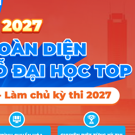
Xét
C00; C03; C04; D01;
tuyển
D10; D14; X02; X70;
18
18
18
theo tổ
X78
hợp xét
tuyển
Xét
C00; C03; C04; D01;
tuyển
D10; D14; X02; X70;
18
18
6
theo tổ
X78
hợp xét
tuyển
Ngôn ngữ Nhật (Cơ sở
9
đào tạo Đà Nẵng)
Xét
C00; C03; C04; D01;
tuyển
D10; D14; X02; X70;
18
6
18
theo tổ
X78
hợp xét
tuyển
Xét
C00; C03; C04; D01;
tuyển
D10; D14; X02; X70;
18
6
6
theo tổ
X78
hợp xét
tuyển
Xét
C00; C03; C04; D01;
tuyển
D10; D14; X02; X70;
18
18
18
theo tổ
X78
hợp xét
tuyển
Xét