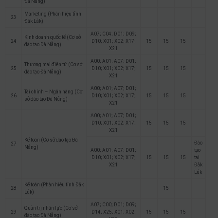
Đà Nẵng)
Marketing (Phân hiệu tỉnh
23
Đắk Lắk)
A07; C04; D01; D09;
Kinh doanh quốc tế (Cơ sở
24
D10; X01; X02; X17;
15
15
15
đào tạo Đà Nẵng)
X21
A00; A01; A07; D01;
Thương mại điện tử (Cơ sở
25
D10; X01; X02; X17;
15
15
15
đào tạo Đà Nẵng)
X21
A00; A01; A07; D01;
Tài chính – Ngân hàng (Cơ
26
D10; X01; X02; X17;
15
15
15
sở đào tạo Đà Nẵng)
X21
A00; A01; A07; D01;
D10; X01; X02; X17;
15
15
15
X21
Kế toán (Cơ sở đào tạo Đà
Đào
27
Nẵng)
A00; A01; A07; D01;
tạo
D10; X01; X02; X17;
15
15
15
tại
X21
Đắk
Lắk
Kế toán (Phân hiệu tỉnh Đắk
28
15
Lắk)
A07; C00; D01; D09;
Quản trị nhân lực (Cơ sở
29
D14; X25; X01; X02;
15
15
15
đào tạo Đà Nẵng)