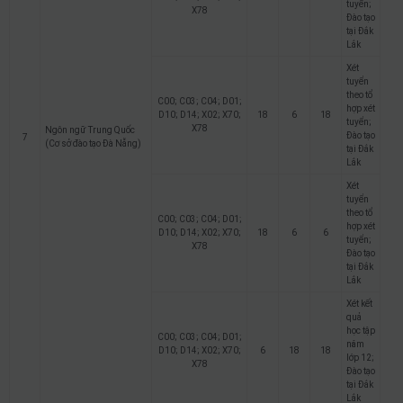
tuyển;
X78
Đào tạo
tại Đắk
Lắk
Xét
tuyển
theo tổ
C00; C03; C04; D01;
hợp xét
D10; D14; X02; X70;
18
6
18
tuyển;
X78
Ngôn ngữ Trung Quốc
Đào tạo
7
(Cơ sở đào tạo Đà Nẵng)
tại Đắk
Lắk
Xét
tuyển
theo tổ
C00; C03; C04; D01;
hợp xét
D10; D14; X02; X70;
18
6
6
tuyển;
X78
Đào tạo
tại Đắk
Lắk
Xét kết
quả
học tập
C00; C03; C04; D01;
năm
D10; D14; X02; X70;
6
18
18
lớp 12;
X78
Đào tạo
tại Đắk
Lắk