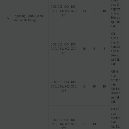
tuyển
theo tổ
C00; C03; C04; D01;
hợp xét
D10; D14; X02; X70;
18
6
18
tuyển;
X78
Ngôn ngữ Anh (Cơ sở
Đào tạo
5
đào tạo Đà Nẵng)
tại Đắk
Lắk
Xét
tuyển
theo tổ
C00; C03; C04; D01;
hợp xét
D10; D14; X02; X70;
18
6
6
tuyển;
X78
Đào tạo
tại Đắk
Lắk
Xét kết
quả
học tập
C00; C03; C04; D01;
năm
D10; D14; X02; X70;
6
18
18
lớp 12;
X78
Đào tạo
tại Đắk
Lắk
Xét kết
quả
học tập
C00; C03; C04; D01;
năm
D10; D14; X02; X70;
6
18
6
lớp 12;
X78