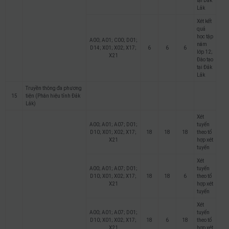
tại Đắk
Lắk
Xét kết
quả
học tập
A00; A01; C00; D01;
năm
D14; X01; X02; X17;
6
6
6
lớp 12;
X21
Đào tạo
tại Đắk
Lắk
Truyền thông đa phương
15
tiện (Phân hiệu tỉnh Đắk
Lắk)
Xét
A00; A01; A07; D01;
tuyển
D10; X01; X02; X17;
18
18
18
theo tổ
X21
hợp xét
tuyển
Xét
A00; A01; A07; D01;
tuyển
D10; X01; X02; X17;
18
18
6
theo tổ
X21
hợp xét
tuyển
Xét
A00; A01; A07; D01;
tuyển
D10; X01; X02; X17;
18
6
18
theo tổ
X21
hợp xét