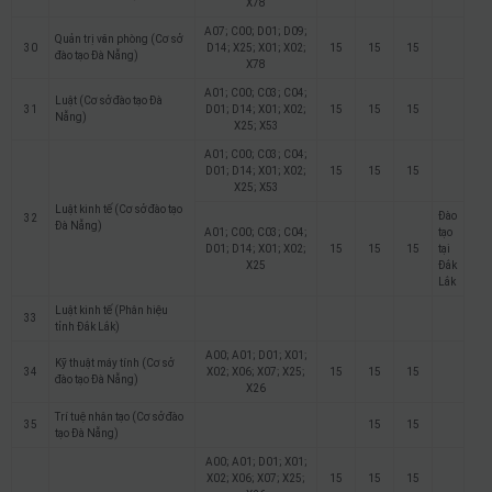
X78
A07; C00; D01; D09;
Quản trị văn phòng (Cơ sở
30
D14; X25; X01; X02;
15
15
15
đào tạo Đà Nẵng)
X78
A01; C00; C03; C04;
Luật (Cơ sở đào tạo Đà
31
D01; D14; X01; X02;
15
15
15
Nẵng)
X25; X53
A01; C00; C03; C04;
D01; D14; X01; X02;
15
15
15
X25; X53
Luật kinh tế (Cơ sở đào tạo
Đào
32
Đà Nẵng)
A01; C00; C03; C04;
tạo
D01; D14; X01; X02;
15
15
15
tại
X25
Đắk
Lắk
Luật kinh tế (Phân hiệu
33
tỉnh Đắk Lắk)
A00; A01; D01; X01;
Kỹ thuật máy tính (Cơ sở
34
X02; X06; X07; X25;
15
15
15
đào tạo Đà Nẵng)
X26
Trí tuệ nhân tạo (Cơ sở đào
35
15
15
tạo Đà Nẵng)
A00; A01; D01; X01;
X02; X06; X07; X25;
15
15
15