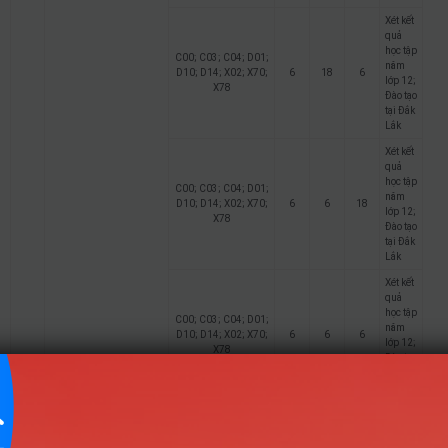
Xét kết
quả
học tập
C00; C03; C04; D01;
năm
D10; D14; X02; X70;
6
18
6
lớp 12;
X78
Đào tạo
tại Đắk
Lắk
Xét kết
quả
học tập
C00; C03; C04; D01;
năm
D10; D14; X02; X70;
6
6
18
lớp 12;
X78
Đào tạo
tại Đắk
Lắk
Xét kết
quả
học tập
C00; C03; C04; D01;
năm
D10; D14; X02; X70;
6
6
6
lớp 12;
X78
Đào tạo
tại Đắk
Lắk
Ngôn ngữ Trung Quốc
8
(Phân hiệu tỉnh Đắk Lắk)