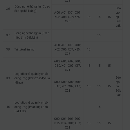
X26
Công nghệ thông tin (Cơ sở
Đào
36
đào tạo Đà Nẵng)
A00; A01; D01; X01;
tạo
X02; X06; X07; X25;
15
15
15
tại
X26
Đắk
Lắk
Công nghệ thông tin (Phân
37
15
hiệu tỉnh Đắk Lắk)
A00; A01; D01; X01;
38
Trí tuệ nhân tạo
X02; X06; X07; X25;
15
X26
A00; A01; A07; D01;
D10; X01; X02; X17;
15
15
15
X21
Logistics và quản lý chuỗi
Đào
39
cung ứng (Cơ sở đào tạo Đà
A00; A01; A07; D01;
tạo
Nẵng)
D10; X01; X02; X17;
15
15
15
tại
X21
Đắk
Lắk
Logistics và quản lý chuỗi
40
cung ứng (Phân hiệu tỉnh
15
Đắk Lắk)
C00; C04; D01; D09;
D15; D14; X01; X02;
15
15
15
X21