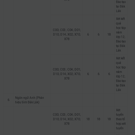
Đào tạo
tại Đắk
Lắk
Xét kết
quả
học tập
C00; C03; C04; D01;
năm
D10; D14; X02; X70;
6
6
18
lớp 12;
X78
Đào tạo
tại Đắk
Lắk
Xét kết
quả
học tập
C00; C03; C04; D01;
năm
D10; D14; X02; X70;
6
6
6
lớp 12;
X78
Đào tạo
tại Đắk
Lắk
Ngôn ngữ Anh (Phân
6
hiệu tỉnh Đắk Lắk)
Xét
C00; C03; C04; D01;
tuyển
D10; D14; X02; X70;
18
18
18
theo tổ
X78
hợp xét
tuyển