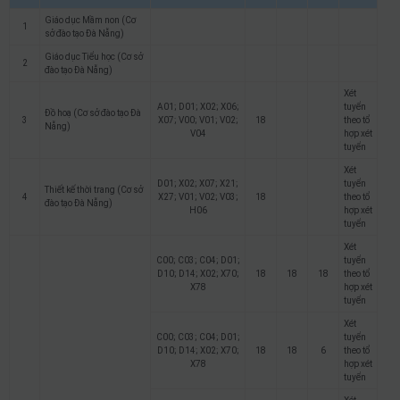
Giáo dục Mầm non (Cơ
1
sở đào tạo Đà Nẵng)
Giáo dục Tiểu học (Cơ sở
2
đào tạo Đà Nẵng)
Xét
A01; D01; X02; X06;
tuyển
Đồ hoạ (Cơ sở đào tạo Đà
3
X07; V00; V01; V02;
18
theo tổ
Nẵng)
V04
hợp xét
tuyển
Xét
D01; X02; X07; X21;
tuyển
Thiết kế thời trang (Cơ sở
4
X27; V01; V02; V03;
18
theo tổ
đào tạo Đà Nẵng)
H06
hợp xét
tuyển
Xét
C00; C03; C04; D01;
tuyển
D10; D14; X02; X70;
18
18
18
theo tổ
X78
hợp xét
tuyển
Xét
C00; C03; C04; D01;
tuyển
D10; D14; X02; X70;
18
18
6
theo tổ
X78
hợp xét
tuyển