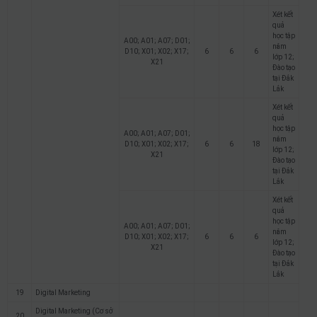
Xét kết
quả
học tập
A00; A01; A07; D01;
năm
D10; X01; X02; X17;
6
6
6
lớp 12;
X21
Đào tạo
tại Đắk
Lắk
Xét kết
quả
học tập
A00; A01; A07; D01;
năm
D10; X01; X02; X17;
6
6
18
lớp 12;
X21
Đào tạo
tại Đắk
Lắk
Xét kết
quả
học tập
A00; A01; A07; D01;
năm
D10; X01; X02; X17;
6
6
6
lớp 12;
X21
Đào tạo
tại Đắk
Lắk
19
Digital Marketing
Digital Marketing (Cơ sở
20