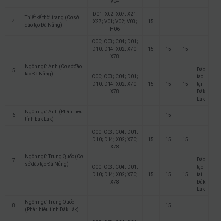
V04
D01; X02; X07; X21;
Thiết kế thời trang (Cơ sở
4
X27; V01; V02; V03;
15
đào tạo Đà Nẵng)
H06
C00; C03; C04; D01;
D10; D14; X02; X70;
15
15
15
X78
Ngôn ngữ Anh (Cơ sở đào
Đào
5
tạo Đà Nẵng)
C00; C03; C04; D01;
tạo
D10; D14; X02; X70;
15
15
15
tại
X78
Đắk
Lắk
Ngôn ngữ Anh (Phân hiệu
6
15
tỉnh Đắk Lắk)
C00; C03; C04; D01;
D10; D14; X02; X70;
15
15
15
X78
Ngôn ngữ Trung Quốc (Cơ
Đào
7
sở đào tạo Đà Nẵng)
C00; C03; C04; D01;
tạo
D10; D14; X02; X70;
15
15
15
tại
X78
Đắk
Lắk
Ngôn ngữ Trung Quốc
8
15
(Phân hiệu tỉnh Đắk Lắk)