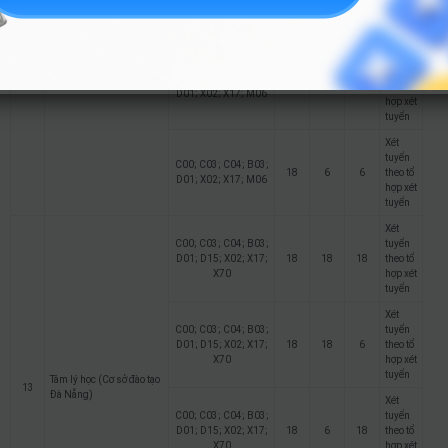
18
18
6
theo tổ
D01; X02; X17; M06
hợp xét
tuyển
Quản lý văn hoá (Cơ sở
12
đào tạo Đà Nẵng)
Xét
tuyển
C00; C03; C04; B03;
18
6
18
theo tổ
D01; X02; X17; M06
hợp xét
tuyển
Xét
tuyển
C00; C03; C04; B03;
18
6
6
theo tổ
D01; X02; X17; M06
hợp xét
tuyển
Xét
C00; C03; C04; B03;
tuyển
D01; D15; X02; X17;
18
18
18
theo tổ
X70
hợp xét
tuyển
Xét
C00; C03; C04; B03;
tuyển
D01; D15; X02; X17;
18
18
6
theo tổ
X70
hợp xét
tuyển
Tâm lý học (Cơ sở đào tạo
13
Đà Nẵng)
Xét
C00; C03; C04; B03;
tuyển
D01; D15; X02; X17;
18
6
18
theo tổ
X70
hợp xét