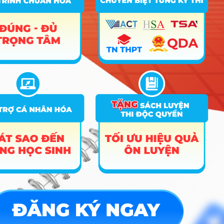
ĐĂNG KÝ NGAY
Công cụ
Trắc nghiệm MBTI
Tra cứu đề án tuyển sinh
Tư vấn hướng nghiệp
Tin tức
Tin giáo dục nổi bật
Tin tuyển sinh vào 10
Tin tuyển sinh Đại học
Về chúng tôi
Liên hệ
Điều khoản dịch vụ
Chính sách bảo mật