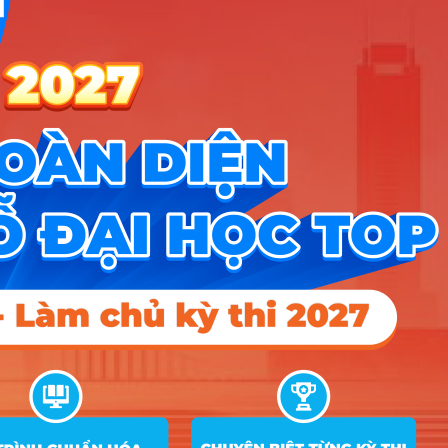
C01
A00; A01; D01; D07;
10
Công nghệ thông tin
15
17
17
C01; A0T
Logistics và quản lý
A00; A01; D01; A10;
11
15
17
17
chuỗi cung ứng
C01; A0T; A0C
A00; A01; D01; D07;
12
Kỹ thuật ô tô
15
17
17
C01; A0C; A0T
Quản trị dịch vụ du lịch
C00; D01; D15; C04;
13
15
17
17
và lữ hành
A10
C00; D01; D15; C04;
14
Quản trị khách sạn
15
17
17
A10
Hướng nghiệp
HOCMAI