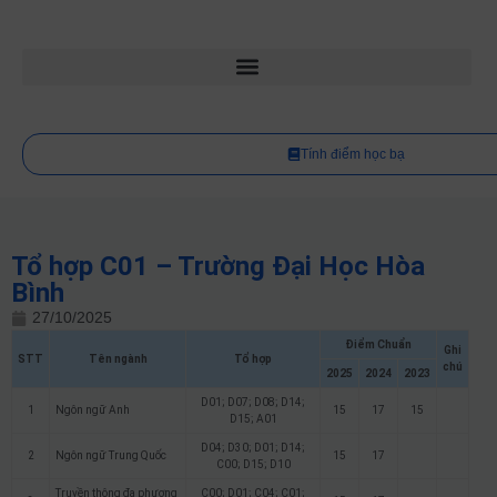
Tính điểm học bạ
Tổ hợp C01 – Trường Đại Học Hòa
Bình
27/10/2025
Điểm Chuẩn
Ghi
STT
Tên ngành
Tổ hợp
chú
2025
2024
2023
D01; D07; D08; D14;
1
Ngôn ngữ Anh
15
17
15
D15; A01
D04; D30; D01; D14;
2
Ngôn ngữ Trung Quốc
15
17
C00; D15; D10
Truyền thông đa phương
C00; D01; C04; C01;