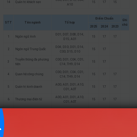
14
Quản trị khách sạn
15
17
15
A10
Điểm Chuẩn
Ghi
STT
Tên ngành
Tổ hợp
chú
2025
2024
2023
D01; D07; D08; D14;
1
Ngôn ngữ Anh
15
17
17
D15; A01
D04; D30; D01; D14;
2
Ngôn ngữ Trung Quốc
15
17
C00; D15; D10
Truyền thông đa phương
C00; D01; C04; C01;
3
15
17
tiện
C14; TH9; D14
C00; D01; C04; C01;
4
Quan hệ công chúng
15
17
17
C14; TH9; D14
A00; A01; D01; A10;
5
Quản trị kinh doanh
15
17
17
C01; A0T
A00; A01; D01; A10;
6
Thương mại điện tử
15
17
17
C01; A0T
A00; A01; D01; A10;
7
Tài chính ngân hàng
15
17
17
C01
A00; A01; D01; A10;
8
Kế toán
15
17
17
C01
C00; D01; C19; D14;
9
Luật kinh tế
15
17
17