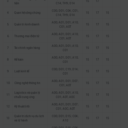
3
15
17
tiện
C14; TH9; D14
C00; D01; C04; C01;
4
Quan hệ công chúng
15
17
15
C14; TH9; D14
A00; A01; D01; A10;
5
Quản trị kinh doanh
15
17
15
C01; A0T
A00; A01; D01; A10;
6
Thương mại điện tử
15
17
15
C01; A0T
A00; A01; D01; A10;
7
Tài chính ngân hàng
15
17
15
C01
A00; A01; D01; A10;
8
Kế toán
15
17
15
C01
C00; D01; C19; D14;
9
Luật kinh tế
15
17
15
C01
A00; A01; D01; D07;
10
Công nghệ thông tin
15
17
15
C01; A0T
Logistics và quản lý
A00; A01; D01; A10;
11
15
17
15
chuỗi cung ứng
C01; A0T; A0C
A00; A01; D01; D07;
12
Kỹ thuật ô tô
15
17
15
C01; A0C; A0T
Quản trị dịch vụ du lịch
C00; D01; D15; C04;
13
15
17
15
và lữ hành
A10
C00; D01; D15; C04;