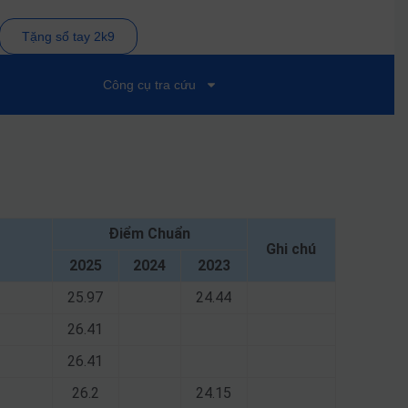
Tặng sổ tay 2k9
Công cụ tra cứu
Điểm Chuẩn
Ghi chú
2025
2024
2023
25.97
24.44
26.41
26.41
26.2
24.15