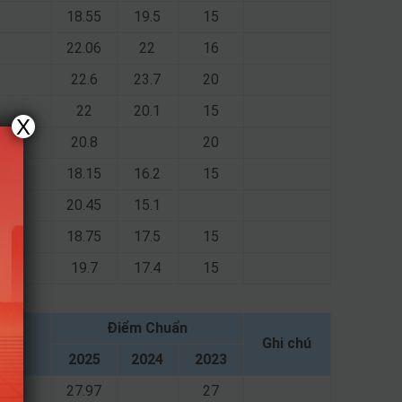
18.55
19.5
15
22.06
22
16
22.6
23.7
20
22
20.1
15
X
20.8
20
18.15
16.2
15
20.45
15.1
18.75
17.5
15
19.7
17.4
15
Điểm Chuẩn
Ghi chú
2025
2024
2023
27.97
27