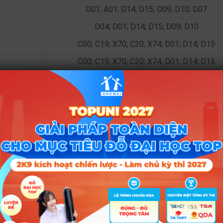
D01; A01; D14; D15; D09; D10; D07
D04; D01; D14; D15; D09; D10
C00; C19; X70; C20; X74; D01; D14; D15
C00; C19; X70; C20; X74; D01; D14; D15
C00; C19; X70; C20; X74; D01; D14; D15
D01; A01; D09; D10; A00; X10; X06
C00; D14; D15; D01; D10; D09; A01; D07
D01; D10; D09; B08; A01; D07; A00
D01; D10; D09; B08; A01; D07; A00
Tổ hợp
D01; C04; C03; C01; B03; C02