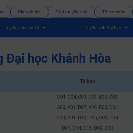
bạ
Điểm chuẩn
Đề án tuyển sinh
Tổ hợp môn
Tuyển sinh vào 10
Tuyển sinh Đại học
g Đại học Khánh Hòa
Tổ hợp
D01; C04; C03; C01; B03; C02
A00; A01; D07; X26; B00; D01
C00; D01; D14; D15; C03; C04
D01; D14; D15; D09; D10