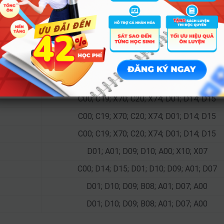
A00; A01; D07; X26; B00; D01
C00; D01; D14; D15; C03; C04
D01; D14; D15; D09; D10
D01; A01; D14; D15; D09; D10; D07
D04; D01; D14; D15; D09; D10
C00; C19; X70; C20; X74; D01; D14; D15
C00; C19; X70; C20; X74; D01; D14; D15
C00; C19; X70; C20; X74; D01; D14; D15
D01; A01; D09; D10; A00; X10; X07
C00; D14; D15; D01; D10; D09; A01; D07
D01; D10; D09; B08; A01; D07; A00
D01; D10; D09; B08; A01; D07; A00