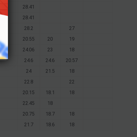
28.41
28.41
28.2
27
20.55
20
19
24.06
23
18
24.6
24.6
20.57
24
21.5
18
22.8
22
20.15
18.1
18
22.45
18
20.75
18.7
18
21.7
18.6
18