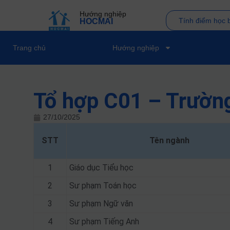
Hướng nghiệp
Tính điểm học 
HOCMAI
Trang chủ
Hướng nghiệp
Tổ hợp C01 – Trườn
27/10/2025
STT
Tên ngành
1
Giáo dục Tiểu học
2
Sư phạm Toán học
3
Sư phạm Ngữ văn
4
Sư phạm Tiếng Anh