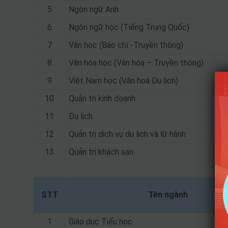
5
Ngôn ngữ Anh
6
Ngôn ngữ học (Tiếng Trung Quốc)
7
Văn học (Báo chí -Truyền thông)
8
Văn hóa học (Văn hóa – Truyền thông)
9
Việt Nam học (Văn hoá Du lịch)
10
Quản trị kinh doanh
11
Du lịch
12
Quản trị dịch vụ du lịch và lữ hành
13
Quản trị khách sạn
STT
Tên ngành
1
Giáo dục Tiểu học