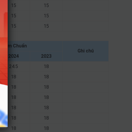
15
15
15
15
15
15
Điểm Chuẩn
Ghi chú
2024
2023
24.5
18
18
18
18
18
18
18
18
18
18
18
18
18