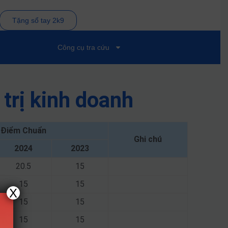
Tặng sổ tay 2k9
Công cụ tra cứu
trị kinh doanh
Điểm Chuẩn
Ghi chú
2024
2023
20.5
15
15
15
X
15
15
15
15