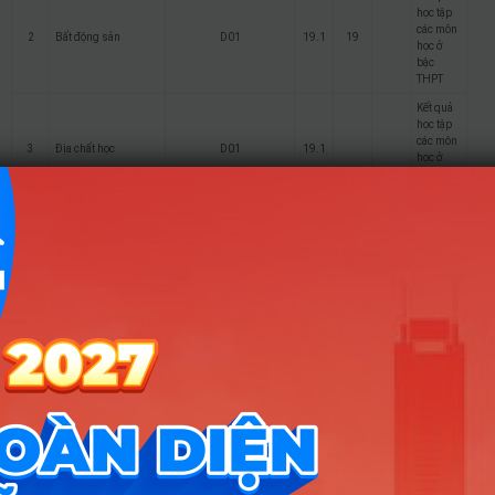
học tập
các môn
2
Bất động sản
D01
19.1
19
học ở
bậc
THPT
Kết quả
học tập
các môn
3
Địa chất học
D01
19.1
học ở
bậc
THPT
Biến đổi khí hậu và
4
phát triển bền vững
Kết quả
học tập
Khí tượng và Khí hậu
các môn
5
D01
19.1
18
học
học ở
bậc
THPT
Kết quả
học tập
các môn
6
Thủy văn học
D01
19.1
18
học ở
bậc
THPT
Kết quả