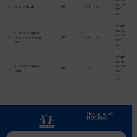
các môn
18
Quản lý đất đai
D01
19.1
20
học ở
bậc
THPT
Kết quả
học tập
Quản lý tài nguyên
các môn
19
và môi trường biển
D01
19.1
18
học ở
đảo
bậc
THPT
Kết quả
học tập
Quản lý tài nguyên
các môn
20
D01
19.1
nước
học ở
bậc
THPT
Hướng nghiệp
HOCMAI