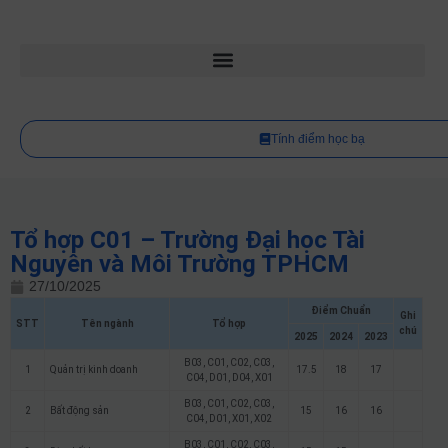
Tính điểm học bạ
Tổ hợp C01 – Trường Đại học Tài
Nguyên và Môi Trường TPHCM
27/10/2025
Điểm Chuẩn
Ghi
STT
Tên ngành
Tổ hợp
chú
2025
2024
2023
B03, C01, C02, C03,
1
Quản trị kinh doanh
17.5
18
17
C04, D01, D04, X01
B03, C01, C02, C03,
2
Bất động sản
15
16
16
C04, D01, X01, X02
B03, C01, C02, C03,