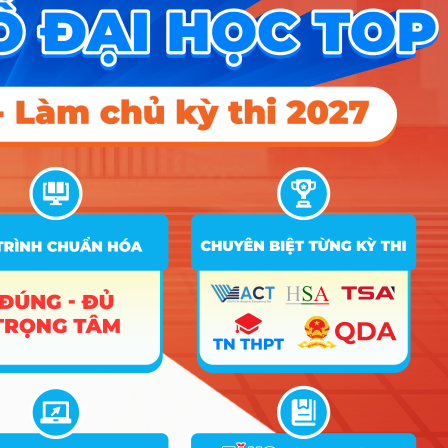
học tập
các môn
7
Hệ thống thông tin
D01
19.1
18
học ở
bậc
THPT
Kết quả
học tập
C01; C02; C03; C04;
19.7
19
TB 3 học
B03; D01; X02; X01
kỳ theo
học bạ
8
Công nghệ thông tin
Kết quả
học tập
các môn
D01
20.1
19
học ở
bậc
THPT
Kết quả
học tập
Công nghệ kỹ thuật
các môn
9
D01
19.1
hóa học
học ở
bậc
THPT
Kết quả
C01; C02; C03; C04;
học tập
B03; D01; X02; X03;
18.7
TB 3 học
X04
kỳ theo
học bạ