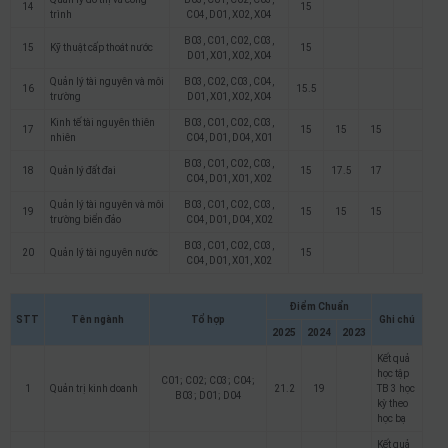
14
15
trình
C04, D01, X02, X04
B03, C01, C02, C03,
15
Kỹ thuật cấp thoát nước
15
D01, X01, X02, X04
Quản lý tài nguyên và môi
B03, C02, C03, C04,
16
15.5
trường
D01, X01, X02, X04
Kinh tế tài nguyên thiên
B03, C01, C02, C03,
17
15
15
15
nhiên
C04, D01, D04, X01
B03, C01, C02, C03,
18
Quản lý đất đai
15
17.5
17
C04, D01, X01, X02
Quản lý tài nguyên và môi
B03, C01, C02, C03,
19
15
15
15
trường biển đảo
C04, D01, D04, X02
B03, C01, C02, C03,
20
Quản lý tài nguyên nước
15
C04, D01, X01, X02
Điểm Chuẩn
STT
Tên ngành
Tổ hợp
Ghi chú
2025
2024
2023
Kết quả
học tập
C01; C02; C03; C04;
1
Quản trị kinh doanh
21.2
19
TB 3 học
B03; D01; D04
kỳ theo
học bạ
Kết quả