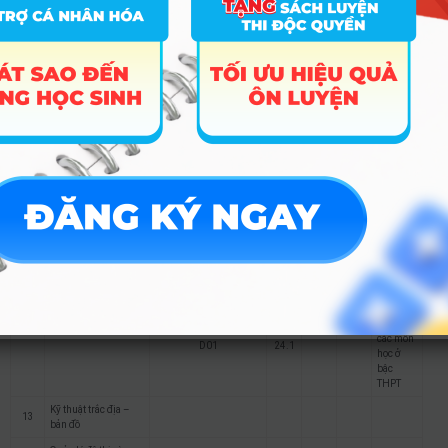
10
Công nghệ vật liệu
Kết quả
học tập
các môn
D01
19.1
học ở
bậc
THPT
Kết quả
học tập
Công nghệ kỹ thuật
các môn
11
D01
19.1
môi trường
học ở
bậc
THPT
Kết quả
học tập
C01; C02; C03; C04;
23.7
TB 3 học
B03; D01; D04; X01
kỳ theo
học bạ
Logistic và quản lý
12
Kết quả
chuỗi cung ứng
học tập
các môn
D01
24.1
học ở
bậc
THPT
Kỹ thuật trắc địa –
13
bản đồ