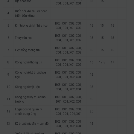
3
Địa chất học
15
15
C04, D01, X01, X04
Biến đổi khí hậu và phát
4
triển bền vững
B03, C01, C02, C03,
5
Khí tượng và khí hậu học
15
15
15
C04, D01, X01, X02
B03, C01, C02, C03,
6
Thuỷ văn học
15
15
15
C04, D01, X01, X02
B03, C01, C02, C03,
7
Hệ thống thông tin
15
15
15
C04, D01, X01, X02
B03, C01, C02, C03,
8
Công nghệ thông tin
16
17.5
17
C04, D01, X01, X02
Công nghệ kỹ thuật hóa
B03, C01, C02, C03,
9
15
học
C04, D01, X02, X04
B03, C01, C02, C03,
10
Công nghệ vật liệu
15
C04, D01, X02, X04
Công nghệ kỹ thuật môi
B03, C01, C02, C03,
11
15
trường
D01, X01, X02, X04
Logistics và quản lý
B03, C01, C02, C03,
12
20
chuỗi cung ứng
C04, D01, D04, X01
B03, C01, C02, C03,
13
Kỹ thuật trắc địa – bản đồ
15
C04, D01, X02, X04
Quản lý đô thị và công
B03, C01, C02, C03,