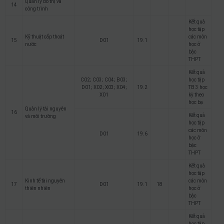
Quản lý đô thị và
14
công trình
Kết quả
học tập
Kỹ thuật cấp thoát
các môn
15
D01
19.1
nước
học ở
bậc
THPT
Kết quả
C02; C03; C04; B03;
học tập
D01; X02; X03; X04;
19.2
TB 3 học
X01
kỳ theo
học bạ
Quản lý tài nguyên
16
Kết quả
và môi trường
học tập
các môn
D01
19.6
học ở
bậc
THPT
Kết quả
học tập
Kinh tế tài nguyên
các môn
17
D01
19.1
18
thiên nhiên
học ở
bậc
THPT
Kết quả
học tập