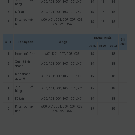
4
A00; A01; D01; D07; C01; X01
15
15
15
hàng
5
Kế toán
A00; A01; D01; D07; C01; X01
15
15
15
Khoa học máy
A00; A01; D01; D07; X07; X25;
6
15
15
15
tính
X26; X27; X56
Điểm Chuẩn
Ghi
STT
Tên ngành
Tổ hợp
chú
2025
2024
2023
1
Ngôn ngữ Anh
A01; D01; D07; D08; X25
15
18
Quản trị kinh
2
A00; A01; D01; D07; C01; X01
15
18
doanh
Kinh doanh
3
A00; A01; D01; D07; C01; X01
15
18
quốc tế
Tài chính ngân
4
A00; A01; D01; D07; C01; X01
15
18
hàng
5
Kế toán
A00; A01; D01; D07; C01; X01
15
18
Khoa học máy
A00; A01; D01; D07; X07; X25;
6
15
18
tính
X26; X27; X56