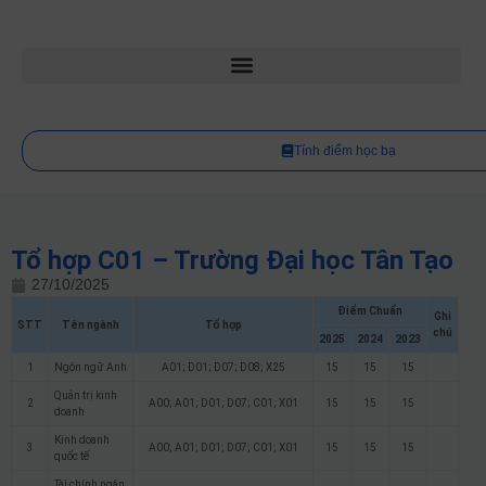
Tính điểm học bạ
Tổ hợp C01 – Trường Đại học Tân Tạo
27/10/2025
Điểm Chuẩn
Ghi
STT
Tên ngành
Tổ hợp
chú
2025
2024
2023
1
Ngôn ngữ Anh
A01; D01; D07; D08; X25
15
15
15
Quản trị kinh
2
A00; A01; D01; D07; C01; X01
15
15
15
doanh
Kinh doanh
3
A00; A01; D01; D07; C01; X01
15
15
15
quốc tế
Tài chính ngân