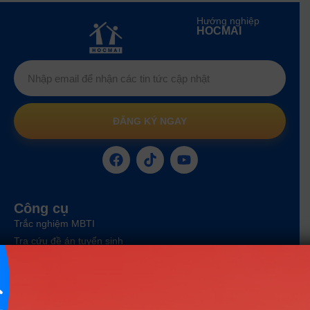
Hướng nghiệp
HOCMAI
ĐĂNG KÝ NGAY
Công cụ
Trắc nghiệm MBTI
Tra cứu đề án tuyển sinh
Tư vấn hướng nghiệp
Tin tức
Tin giáo dục nổi bật
Tin tuyển sinh vào 10