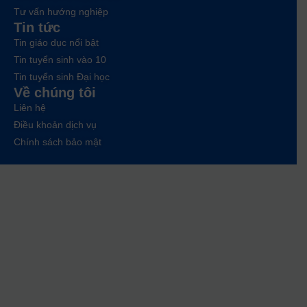
Tư vấn hướng nghiệp
Tin tức
Tin giáo dục nổi bật
Tin tuyển sinh vào 10
Tin tuyển sinh Đại học
Về chúng tôi
Liên hệ
Điều khoản dịch vụ
Chính sách bảo mật