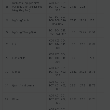
Kỹ thuật tài nguyên nước
A00; A01; D01;
25
(Chương trình tiên tiến học
D07; C01; X02;
21.59
20.8
bằng tiếng Anh)
X26
A01; D01; D07;
26
Ngôn ngữ Anh
D08; D09; D10;
27.17
27.25
28.5
D14; D15
D01; D04; D45;
27
Ngôn ngữ Trung Quốc
30
27.75
28.51
D55; D63; X37
C00; C03; C04;
28
Luật
D01; D14; D15;
30
27.5
29.03
X01
C00; C03; C04;
29
Luật kinh tế
D01; D14; D15;
30
29.5
X01
A00; A01; D01;
30
Kinh tế
D07; C01; X02;
26.42
27.26
28.75
X26
A00; A01; D01;
31
Quản trị kinh doanh
D07; C01; X02;
26.61
27.5
28.75
X26
A00; A01; D01;
32
Kế toán
D07; C01; X02;
26.78
27.5
28.75
X26
A00; A01; D01;