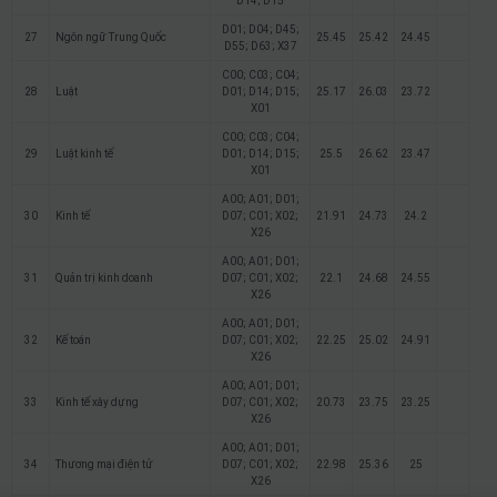
D14; D15
D01; D04; D45;
27
Ngôn ngữ Trung Quốc
25.45
25.42
24.45
D55; D63; X37
C00; C03; C04;
28
Luật
D01; D14; D15;
25.17
26.03
23.72
X01
C00; C03; C04;
29
Luật kinh tế
D01; D14; D15;
25.5
26.62
23.47
X01
A00; A01; D01;
30
Kinh tế
D07; C01; X02;
21.91
24.73
24.2
X26
A00; A01; D01;
31
Quản trị kinh doanh
D07; C01; X02;
22.1
24.68
24.55
X26
A00; A01; D01;
32
Kế toán
D07; C01; X02;
22.25
25.02
24.91
X26
A00; A01; D01;
33
Kinh tế xây dựng
D07; C01; X02;
20.73
23.75
23.25
X26
A00; A01; D01;
34
Thương mại điện tử
D07; C01; X02;
22.98
25.36
25
X26