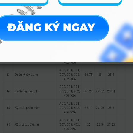
A00; A01; D01;
Xây dựng và quản lý hạ tầng
9
D07; C01; C02;
23.93
22.5
22
đô thị (Kỹ thuật cơ sở hạ tầng)
X02; X06
A00; A01; D01;
10
Công nghệ kỹ thuật xây dựng
D07; C01; C02;
24.34
24
24
X02; X06
A00; A01; D01;
11
Kỹ thuật điện
D07; C01; X02;
26.5
25.5
26
X06; X26
A00; A01; D01;
Kỹ thuật xây dựng công trình
12
D07; C01; C02;
23.5
22
21
giao thông
X02; X06
A00; A01; D01;
13
Quản lý xây dựng
D07; C01; C02;
24.75
23
25.5
X02; X06
A00; A01; D01;
14
Hệ thống thông tin
D07; C01; X02;
26.29
27.67
28.51
X06; X26
A00; A01; D01;
15
Kỹ thuật phần mềm
D07; C01; X02;
26.11
27.09
28.5
X06; X26
A00; A01; D01;
16
Kỹ thuật cơ điện tử
D07; C01; X02;
28
26.5
27.23
X06; X26