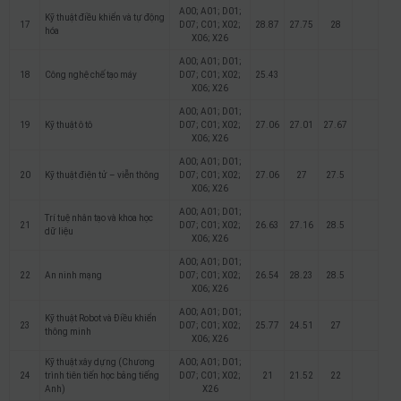
A00; A01; D01;
Kỹ thuật điều khiển và tự động
17
D07; C01; X02;
28.87
27.75
28
hóa
X06; X26
A00; A01; D01;
18
Công nghệ chế tạo máy
D07; C01; X02;
25.43
X06; X26
A00; A01; D01;
19
Kỹ thuật ô tô
D07; C01; X02;
27.06
27.01
27.67
X06; X26
A00; A01; D01;
20
Kỹ thuật điện tử – viễn thông
D07; C01; X02;
27.06
27
27.5
X06; X26
A00; A01; D01;
Trí tuệ nhân tạo và khoa học
21
D07; C01; X02;
26.63
27.16
28.5
dữ liệu
X06; X26
A00; A01; D01;
22
An ninh mạng
D07; C01; X02;
26.54
28.23
28.5
X06; X26
A00; A01; D01;
Kỹ thuật Robot và Điều khiển
23
D07; C01; X02;
25.77
24.51
27
thông minh
X06; X26
Kỹ thuật xây dựng (Chương
A00; A01; D01;
24
trình tiên tiến học bằng tiếng
D07; C01; X02;
21
21.52
22
Anh)
X26