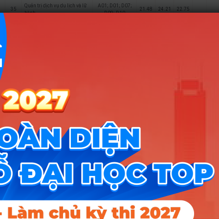
Quản trị dịch vụ du lịch và lữ
A01; D01; D07;
35
21.48
24.21
22.75
hành
D09; D10
A00; A01; D01;
Logistics và quản lý chuỗi
36
D07; C01; X02;
23
25.31
25.01
cung ứng
X26
A00; A01; D01;
37
Tài chính – Ngân hàng
D07; C01; X02;
22.26
24.88
24.73
X26
A00; A01; D01;
38
Kiểm toán
D07; C01; X02;
21.44
24.68
23.91
X26
A00; A01; D01;
39
Kinh tế số
D07; C01; X02;
22.11
25
24.49
X26
A00; A01; D01;
Kế toán (Chương trình Kế toán
40
D07; C01; X02;
18.09
tích hợp chứng chỉ quốc tế)
X26
Tài chính – Ngân hàng
A00; A01; D01;
41
(Chương trình Công nghệ tài
D07; C01; X02;
19.5
chính)
X26
Điểm Chuẩn
Ghi
STT
Tên ngành
Tổ hợp
chú
2025
2024
2023