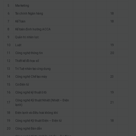
5
Marketing
6
Tài chính Ngân hàng
18
7
Kế Toán
18
8
Kế toán định hướng ACCA
9
Quản trị nhân lực
10
Luật
19
11
Công nghệ thông tin
20
12
Thiết kế đồ họa số
13
Trí Tuệ nhân tạo ứng dụng
14
Công nghệ Chế tạo máy
23
15
Cơ điện tử
16
Công nghệ kỹ thuật ô tô
19
Công nghệ Kỹ thuật Nhiệt (Nhiệt – Điện
17
21
lạnh)
18
Điện lạnh và điều hoà không khí
19
Công nghệ Kỹ thuật Điện – Điện tử
18
20
Công nghệ Bán dẫn