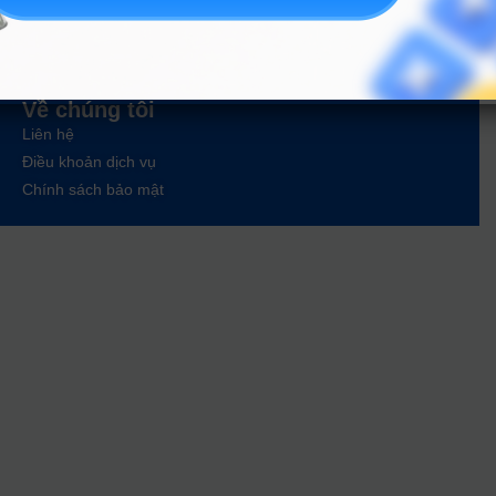
Tin tức
Tin giáo dục nổi bật
Tin tuyển sinh vào 10
Tin tuyển sinh Đại học
Về chúng tôi
Liên hệ
Điều khoản dịch vụ
Chính sách bảo mật