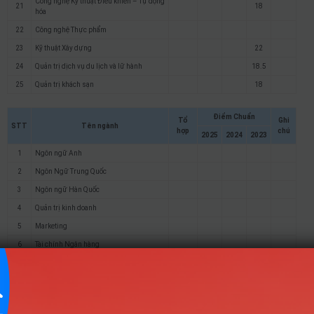
Công nghệ Kỹ thuật Điều khiển – Tự động
21
18
hóa
22
Công nghệ Thực phẩm
23
Kỹ thuật Xây dựng
22
24
Quản trị dịch vụ du lịch và lữ hành
18.5
25
Quản trị khách sạn
18
Điểm Chuẩn
Tổ
Ghi
STT
Tên ngành
hợp
chú
2025
2024
2023
1
Ngôn ngữ Anh
2
Ngôn Ngữ Trung Quốc
3
Ngôn ngữ Hàn Quốc
4
Quản trị kinh doanh
5
Marketing
6
Tài chính Ngân hàng
7
Kế Toán
8
Kế toán định hướng ACCA
9
Quản trị nhân lực