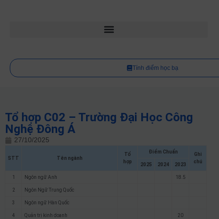
Tính điểm học bạ
Tổ hợp C02 – Trường Đại Học Công
Nghệ Đông Á
27/10/2025
Điểm Chuẩn
Tổ
Ghi
STT
Tên ngành
hợp
chú
2025
2024
2023
1
Ngôn ngữ Anh
18.5
2
Ngôn Ngữ Trung Quốc
3
Ngôn ngữ Hàn Quốc
4
Quản trị kinh doanh
20