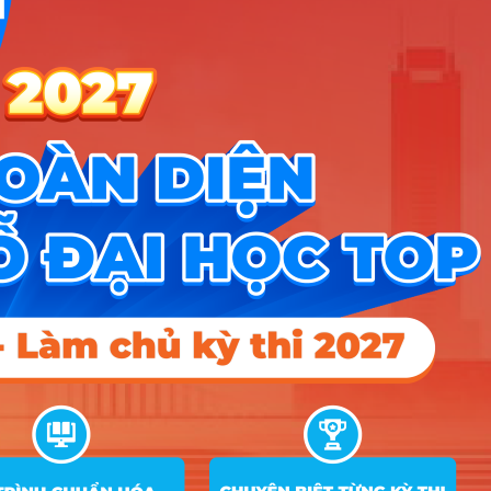
10
Luật
11
Công nghệ thông tin
12
Thiết kế đồ họa số
13
Trí Tuệ nhân tạo ứng dụng
14
Công nghệ Chế tạo máy
15
Cơ điện tử
16
Công nghệ kỹ thuật ô tô
Công nghệ Kỹ thuật Nhiệt (Nhiệt – Điện
17
lạnh)
18
Điện lạnh và điều hoà không khí
19
Công nghệ Kỹ thuật Điện – Điện tử
20
Công nghệ Bán dẫn
Công nghệ Kỹ thuật Điều khiển – Tự động
21
hóa
22
Công nghệ Thực phẩm
23
Kỹ thuật Xây dựng
24
Quản trị dịch vụ du lịch và lữ hành
25
Quản trị khách sạn