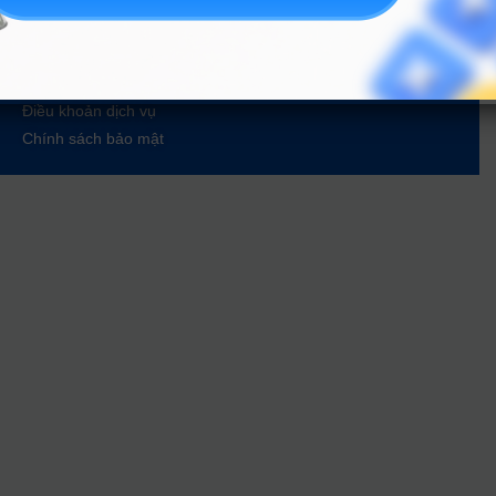
Tin tuyển sinh vào 10
Tin tuyển sinh Đại học
Về chúng tôi
Liên hệ
Điều khoản dịch vụ
Chính sách bảo mật