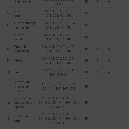
4
Chính trị học
15
15
16
D01; X01
Quản trị kinh
B03; C01; C02; C03; C04;
5
15
doanh
C14; D01; X01; X02
Quản trị thương
B03; C01; C02; C03; C04;
6
15
mại điện tử
C14; D01; X01; X02
Quản trị
B03; C01; C02; C03; C04;
7
15
logistics
C14; D01; X01; X02
Tài chính –
B03; C01; C02; C03; C04;
8
15
15
16
Ngân hàng
C14; D01; X01; X02
B03; C01; C02; C03; C04;
9
Kế toán
15
15
16
C14; D01; X01; X02
C01; C02; C03; C04; C14;
10
Luật
18
15
16
D01; X01(Gố
An toàn, sức
A00; B00; B03; C01; C02;
11
khoẻ và môi
15
C04; C14; D01; D07; X01
trường
Xây dựng Dân
A00; A01; A02; A09; B03;
12
dụng và Công
C01; C02; C04; C14; D01; X01;
15
nghiệp
X02; X06; X21
A00; A01; A02; A09; B03;
Tin học xây
13
C01; C02; C04; C14; D01; X01;
15
dựng
X02; X06; X21