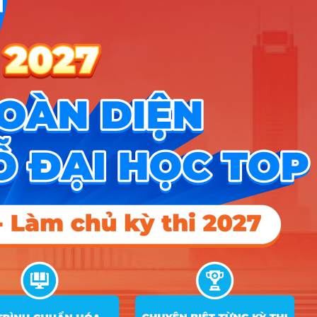
7
18
18
18
hàng
D01
B03; C01; C02; C04; C14;
8
Kế toán
18
18
18
D01
9
Luật
C01; C02; C04; C14; D01
20
18
18
An toàn, sức khoẻ
A00; B00; B03; C01; C02;
10
18
và môi trường
C04; C14; D01; D07
Xây dựng Dân
A00; A01; A02; A09; B03;
11
dụng và Công
18
C01; C02; C04; C14; D01
nghiệp
A00; A01; A02; A09; B03;
12
Tin học xây dựng
18
C01; C02; C04; C14; D01
Nông nghiệp công
A00; B00; B03; C01; C02;
13
18
nghệ cao
C04; C14; D01; D07
Kinh tế nông
A00; B03; C00; C01; C02;
14
18
18
18
nghiệp
C04; C14; D01
A00; B00; B03; C01; C02;
15
Thú y
18
C04; C14; D01; D07
QTDV Du lịch và Lữ
B03; C01; C02; C04; C14;
16
18
18
18
hành
D01