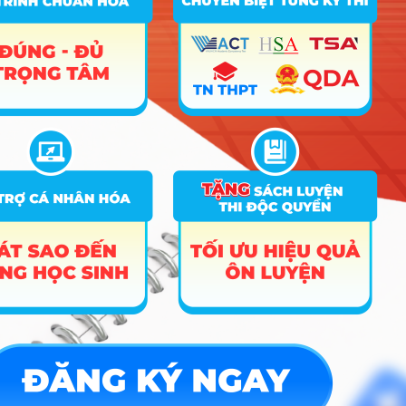
Hướng nghiệp
HOCMAI
ĐĂNG KÝ NGAY
Công cụ
Trắc nghiệm MBTI
Tra cứu đề án tuyển sinh
Tư vấn hướng nghiệp
Tin tức
Tin giáo dục nổi bật