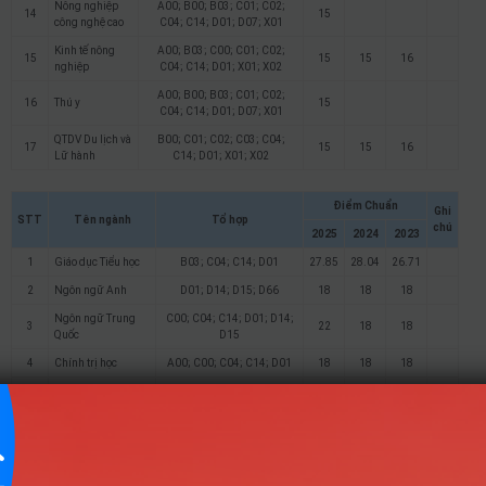
Nông nghiệp
A00; B00; B03; C01; C02;
14
15
công nghệ cao
C04; C14; D01; D07; X01
Kinh tế nông
A00; B03; C00; C01; C02;
15
15
15
16
nghiệp
C04; C14; D01; X01; X02
A00; B00; B03; C01; C02;
16
Thú y
15
C04; C14; D01; D07; X01
QTDV Du lịch và
B00; C01; C02; C03; C04;
17
15
15
16
Lữ hành
C14; D01; X01; X02
Điểm Chuẩn
Ghi
STT
Tên ngành
Tổ hợp
chú
2025
2024
2023
1
Giáo dục Tiểu học
B03; C04; C14; D01
27.85
28.04
26.71
2
Ngôn ngữ Anh
D01; D14; D15; D66
18
18
18
Ngôn ngữ Trung
C00; C04; C14; D01; D14;
3
22
18
18
Quốc
D15
4
Chính trị học
A00; C00; C04; C14; D01
18
18
18
B03; C01; C02; C04; C14;
5
Quản trị kinh doanh
18
D01
Quản trị thương
B03; C01; C02; C04; C14;
6
18
mại điện tử
D01
Tài chính – Ngân
B03; C01; C02; C04; C14;