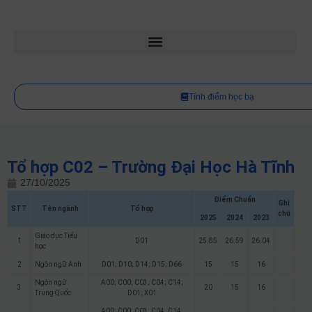
Tính điểm học bạ
Tổ hợp C02 – Trường Đại Học Hà Tĩnh
27/10/2025
Điểm Chuẩn
Ghi
STT
Tên ngành
Tổ hợp
chú
2025
2024
2023
Giáo dục Tiểu
1
D01
25.85
26.59
26.04
học
2
Ngôn ngữ Anh
D01; D10; D14; D15; D66
15
15
16
Ngôn ngữ
A00; C00; C03; C04; C14;
3
20
15
16
Trung Quốc
D01; X01
A00; C00; C03; C04; C14;