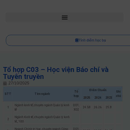
Tính điểm học bạ
Tổ hợp C03 – Học viện Báo chí và
Tuyên truyền
27/10/2025
Điểm Chuẩn
Tổ
Ghi
STT
Tên ngành
hợp
chú
2025
2024
2023
Ngành kinh tế, chuyên ngành Quản lý kinh
D01;
1
24.58
26.26
25.8
tế
X02
Ngành Kinh tế, chuyên ngành Quản lý kinh
2
tế_100
Ngành Chính trị học, chuyên ngành Công
D01;