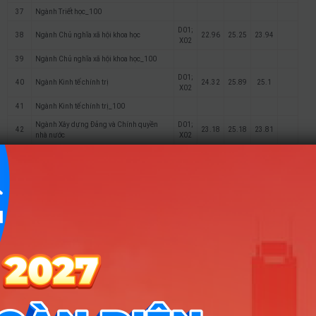
37
Ngành Triết học_100
D01;
38
Ngành Chủ nghĩa xã hội khoa học
22.96
25.25
23.94
X02
39
Ngành Chủ nghĩa xã hội khoa học_100
D01;
40
Ngành Kinh tế chính trị
24.32
25.89
25.1
X02
41
Ngành Kinh tế chính trị_100
Ngành Xây dựng Đảng và Chính quyền
D01;
42
23.18
25.18
23.81
nhà nước
X02
Ngành Xây dựng Đảng và Chính quyền
43
nhà nước_100
44
Ngành Quản lý nhà nước_100
D01;
45
Ngành Xã hội học
24.44
25.8
25.35
X02
46
Ngành Xã hội học_100
47
Ngành Truyền thông đa phương tiện
D01
36.5
27
27.18
48
Ngành Truyền thông đa phương tiện_100
49
Ngành Truyền thông đại chúng
D01
35.74
26.8
26.65
50
Ngành Truyền thông đại chúng_100