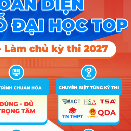
51
Ngành Truyền thông quốc tế
D01
36
35.9
36.06
52
Ngành Truyền thông quốc tế_100
53
Ngành Quảng cáo
D01
35.5
35.58
36.02
54
Ngành Quảng cáo_100
D01;
55
Ngành Quản lý công
23.5
25.61
24.25
X02
56
Ngành Quản lý công_100
D01;
57
Ngành Công tác xã hội
24.2
25.7
25
X02
58
Ngành Công tác xã hội_100
Ngành Xuất bản, chuyên ngành Biên tập
59
D01
33.83
26.2
25.53
xuất bản
Ngành Xuất bản, chuyên ngành Biên tập
60
xuất bản_100
Ngành Xuất bản, chuyên ngành Xuất bản
61
D01
33.69
26.27
25.5
điện tử
Ngành Xuất bản, chuyên ngành Xuất bản
62
điện tử_100
Điểm Chuẩn
Ghi
STT
Tên ngành
Tổ hợp