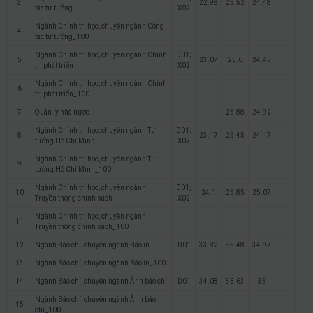
3
22.98
25.52
24.48
tác tư tưởng
X02
Ngành Chính trị học, chuyên ngành Công
4
tác tư tưởng_100
Ngành Chính trị học, chuyên ngành Chính
D01;
5
23.07
25.6
24.45
trị phát triển
X02
Ngành Chính trị học, chuyên ngành Chính
6
trị phát triển_100
7
Quản lý nhà nước
25.88
24.92
Ngành Chính trị học, chuyên ngành Tư
D01;
8
23.17
25.45
24.17
tưởng Hồ Chí Minh
X02
Ngành Chính trị học, chuyên ngành Tư
9
tưởng Hồ Chí Minh_100
Ngành Chính trị học, chuyên ngành
D01;
10
24.1
25.85
25.07
Truyền thông chính sách
X02
Ngành Chính trị học, chuyên ngành
11
Truyền thông chính sách_100
12
Ngành Báo chí, chuyên ngành Báo in
D01
33.82
35.48
34.97
13
Ngành Báo chí, chuyên ngành Báo in_100
14
Ngành Báo chí, chuyên ngành Ảnh báo chí
D01
34.08
35.63
35
Ngành Báo chí, chuyên ngành Ảnh báo
15
chí_100