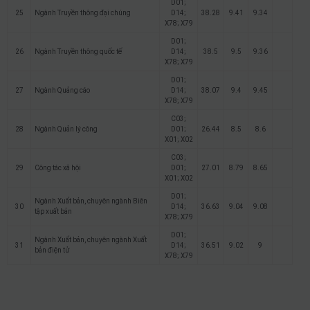
D01;
25
Ngành Truyền thông đại chúng
D14;
38.28
9.41
9.34
X78; X79
D01;
26
Ngành Truyền thông quốc tế
D14;
38.5
9.5
9.36
X78; X79
D01;
27
Ngành Quảng cáo
D14;
38.07
9.4
9.45
X78; X79
C03;
28
Ngành Quản lý công
D01;
26.44
8.5
8.6
X01; X02
C03;
29
Công tác xã hội
D01;
27.01
8.79
8.65
X01; X02
D01;
Ngành Xuất bản, chuyên ngành Biên
30
D14;
36.63
9.04
9.08
tập xuất bản
X78; X79
D01;
Ngành Xuất bản, chuyên ngành Xuất
31
D14;
36.51
9.02
9
bản điện tử
X78; X79