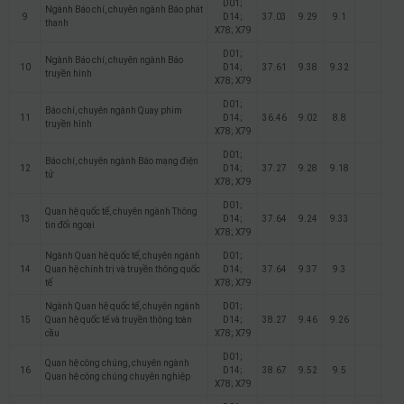
D01;
Ngành Báo chí, chuyên ngành Báo phát
9
D14;
37.03
9.29
9.1
thanh
X78; X79
D01;
Ngành Báo chí, chuyên ngành Báo
10
D14;
37.61
9.38
9.32
truyền hình
X78; X79
D01;
Báo chí, chuyên ngành Quay phim
11
D14;
36.46
9.02
8.8
truyền hình
X78; X79
D01;
Báo chí, chuyên ngành Báo mạng điện
12
D14;
37.27
9.28
9.18
tử
X78; X79
D01;
Quan hệ quốc tế, chuyên ngành Thông
13
D14;
37.64
9.24
9.33
tin đối ngoại
X78; X79
Ngành Quan hệ quốc tế, chuyên ngành
D01;
14
Quan hệ chính trị và truyền thông quốc
D14;
37.64
9.37
9.3
tế
X78; X79
Ngành Quan hệ quốc tế, chuyên ngành
D01;
15
Quan hệ quốc tế và truyền thông toàn
D14;
38.27
9.46
9.26
cầu
X78; X79
D01;
Quan hệ công chúng, chuyên ngành
16
D14;
38.67
9.52
9.5
Quan hệ công chúng chuyên nghiệp
X78; X79