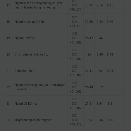
D01;
Ngành Quan hệ công chúng, chuyên
17
D14;
38.93
9.55
9.36
ngành Truyền thông marketing
X78; X79
D01;
18
Ngành Ngôn ngữ Anh
D14;
37.85
9.42
9.19
X78; X79
C03;
19
Ngành Triết học
D01;
26.12
8.44
8.5
X01; X02
C03;
20
Chủ nghĩa xã hội khoa học
D01;
26
8.48
8.44
X01; X02
C03;
21
Kinh tế chính trị
D01;
27.11
8.8
8.94
X01; X02
C03;
Ngành Xây dựng Đảng và Chính quyền
22
D01;
26.18
8.52
8.5
nhà nước
X01; X02
C03;
23
Ngành Xã hội học
D01;
27.21
8.84
8.8
X01; X02
D01;
24
Truyền thông đa phương tiện
D14;
38.93
9.45
9.45
X78; X79