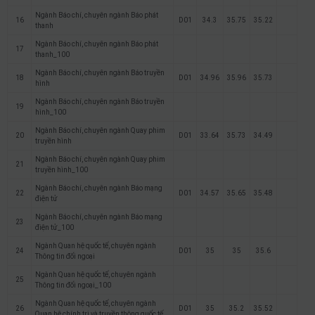
Ngành Báo chí, chuyên ngành Báo phát
16
D01
34.3
35.75
35.22
thanh
Ngành Báo chí, chuyên ngành Báo phát
17
thanh_100
Ngành Báo chí, chuyên ngành Báo truyền
18
D01
34.96
35.96
35.73
hình
Ngành Báo chí, chuyên ngành Báo truyền
19
hình_100
Ngành Báo chí, chuyên ngành Quay phim
20
D01
33.64
35.73
34.49
truyền hình
Ngành Báo chí, chuyên ngành Quay phim
21
truyền hình_100
Ngành Báo chí, chuyên ngành Báo mạng
22
D01
34.57
35.65
35.48
điện tử
Ngành Báo chí, chuyên ngành Báo mạng
23
điện tử_100
Ngành Quan hệ quốc tế, chuyên ngành
24
D01
35
35
35.6
Thông tin đối ngoại
Ngành Quan hệ quốc tế, chuyên ngành
25
Thông tin đối ngoại_100
Ngành Quan hệ quốc tế, chuyên ngành
26
D01
35
35.2
35.52
Quan hệ chính trị và truyền thông quốc tế