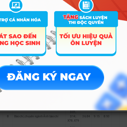
chú
2025
2024
2023
C03;
Ngành kinh tế, chuyên ngành Quản lý
1
D01;
27.33
8.88
9
kinh tế
X01; X02
C03;
Ngành Chính trị học, chuyên ngành
2
D01;
26.02
8.26
8.5
Công tác tư tưởng
X01; X02
C03;
Chính tri học, chuyên ngành Chính trị
3
D01;
26.09
8.59
8.41
phát triển
X01; X02
4
Quản lý nhà nước
8.51
8.6
C03;
Ngành Chính trị học, chuyên ngành Tư
5
D01;
26.17
8.52
8.41
tưởng Hồ Chí Minh
X01; X02
C03;
Chính tri học, chuyên ngành Truyền
6
D01;
26.93
8.72
8.75
thông chính sách
X01; X02
D01;
7
Báo chí, chuyên ngành Báo in
D14;
36.62
9.15
9.05
X78; X79
D01;
8
Báo chí, chuyên ngành Ảnh báo chí
D14;
36.84
9.15
8.93
X78; X79