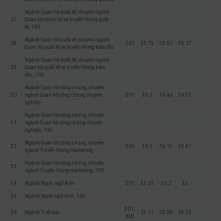
Ngành Quan hệ quốc tế, chuyên ngành
27
Quan hệ chính trị và truyền thông quốc
tế_100
Ngành Quan hệ quốc tế, chuyên ngành
28
D01
35.73
35.57
35.17
Quan hệ quốc tế và truyền thông toàn cầu
Ngành Quan hệ quốc tế, chuyên ngành
29
Quan hệ quốc tế và truyền thông toàn
cầu_100
Ngành Quan hệ công chúng, chuyên
30
ngành Quan hệ công chúng chuyên
D01
36.2
36.45
36.52
nghiệp
Ngành Quan hệ công chúng, chuyên
31
ngành Quan hệ công chúng chuyên
nghiệp_100
Ngành Quan hệ công chúng, chuyên
32
D01
36.5
36.13
35.47
ngành Truyền thông marketing
Ngành Quan hệ công chúng, chuyên
33
ngành Truyền thông marketing_100
34
Ngành Ngôn ngữ Anh
D01
35.25
35.2
35
35
Ngành Ngôn ngữ Anh_100
D01;
36
Ngành Triết học
23.11
25.38
24.22
X02