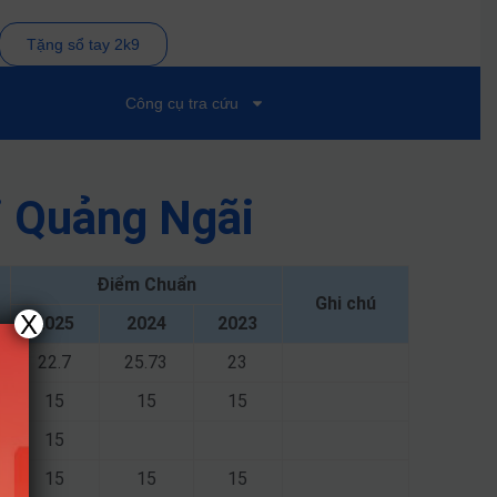
Tặng sổ tay 2k9
Công cụ tra cứu
i Quảng Ngãi
Điểm Chuẩn
Ghi chú
X
2025
2024
2023
22.7
25.73
23
15
15
15
15
15
15
15