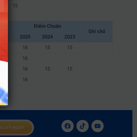
15
Điểm Chuẩn
Ghi chú
2025
2024
2023
16
15
15
16
16
15
15
16
G KÝ NGAY