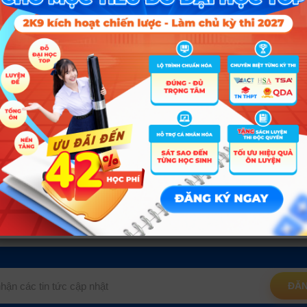
X01; C04; C02; D01; C01; C03
Tổ hợp
X01; C14; C04; X02; X21; A09; C03; D01
X01; C14; C04; C00; X21; A09; C03; D01
X01; C14; C04; C00; X21; A09; C03; D01
X01; C14; C04; C00; X21; A09; C03; D01
ĐĂN