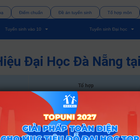
bạ
Điểm chuẩn
Đề án tuyển sinh
Tổ hợp môn
Tuyển sinh vào 10
Tuyển sinh Đại học
iệu Đại Học Đà Nẵng tạ
Tổ hợp
C04; C03; D01; X01
X01; C04; C02; D01; C01; C03
X01; C04; C02; D01; C01; C03
X01; C04; C02; D01; C01; C03