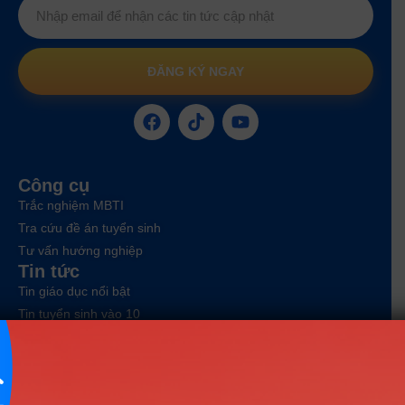
ĐĂNG KÝ NGAY
Công cụ
Trắc nghiệm MBTI
Tra cứu đề án tuyển sinh
Tư vấn hướng nghiệp
Tin tức
Tin giáo dục nổi bật
Tin tuyển sinh vào 10
Tin tuyển sinh Đại học
Về chúng tôi
Liên hệ
Điều khoản dịch vụ