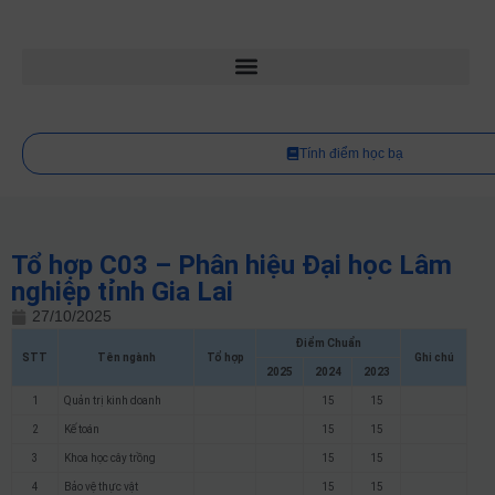
Tính điểm học bạ
Tổ hợp C03 – Phân hiệu Đại học Lâm
nghiệp tỉnh Gia Lai
27/10/2025
Điểm Chuẩn
STT
Tên ngành
Tổ hợp
Ghi chú
2025
2024
2023
1
Quản trị kinh doanh
15
15
2
Kế toán
15
15
3
Khoa học cây trồng
15
15
4
Bảo vệ thực vật
15
15