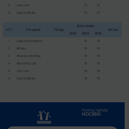
5
Lâm sinh
15
15
6
Quản lý đất đai
15
15
Điểm Chuẩn
STT
Tên ngành
Tổ hợp
Ghi chú
2025
2024
2023
1
Quản trị kinh doanh
18
18
2
Kế toán
18
18
3
Khoa học cây trồng
18
18
4
Bảo vệ thực vật
18
18
5
Lâm sinh
18
18
6
Quản lý đất đai
18
18
Hướng nghiệp
HOCMAI