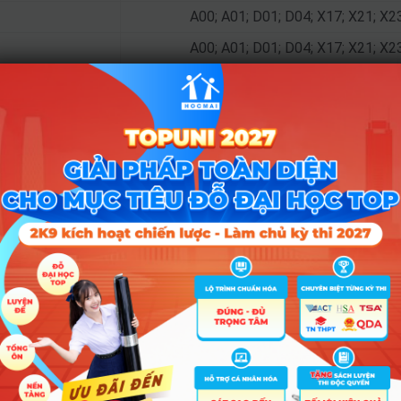
A00; A01; D01; D04; X17; X21; X2
A00; A01; D01; D04; X17; X21; X2
A00; A01; D01; D04; X17; X21; X2
A00; A01; D01; D04; X17; X21; X2
á
A00; A01; D01; D04; X17; X21; X2
A00; A01; D01; D04; X17; X21; X2
A00; A01; D01; D04; X17; X21; X2
Tổ hợp
A00; A01; C01; C03; D01; D04; X17; 
A00; A01; C01; C03; D01; D04; X17; 
A00; A01; C01; C03; D01; D04; X17; 