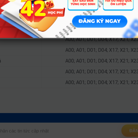
A00; A01; D01; D04; X17; X21; X2
A00; A01; D01; D04; X17; X21; X2
A00; A01; D01; D04; X17; X21; X2
A00; A01; D01; D04; X17; X21; X2
A00; A01; D01; D04; X17; X21; X2
á
A00; A01; D01; D04; X17; X21; X2
A00; A01; D01; D04; X17; X21; X2
A00; A01; D01; D04; X17; X21; X2
ĐĂN