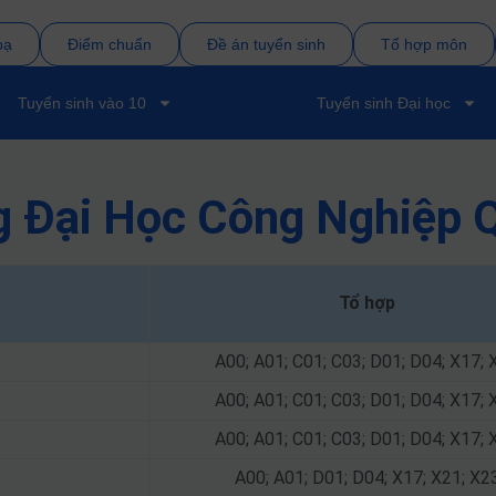
bạ
Điểm chuẩn
Đề án tuyển sinh
Tổ hợp môn
Tuyển sinh vào 10
Tuyển sinh Đại học
g Đại Học Công Nghiệp 
Tổ hợp
A00; A01; C01; C03; D01; D04; X17; 
A00; A01; C01; C03; D01; D04; X17; 
A00; A01; C01; C03; D01; D04; X17; 
A00; A01; D01; D04; X17; X21; X2