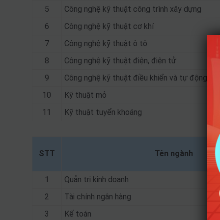
5
Công nghệ kỹ thuật công trình xây dựng
6
Công nghệ kỹ thuật cơ khí
7
Công nghệ kỹ thuật ô tô
8
Công nghệ kỹ thuật điện, điện tử
9
Công nghệ kỹ thuật điều khiển và tự động ho
10
Kỹ thuật mỏ
11
Kỹ thuật tuyển khoáng
STT
Tên ngành
1
Quản trị kinh doanh
2
Tài chính ngân hàng
3
Kế toán