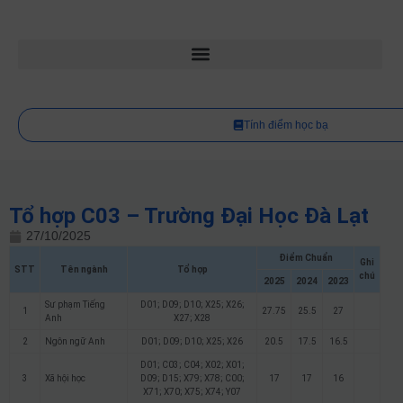
Tính điểm học bạ
Tổ hợp C03 – Trường Đại Học Đà Lạt
27/10/2025
Điểm Chuẩn
Ghi
STT
Tên ngành
Tổ hợp
chú
2025
2024
2023
Sư phạm Tiếng
D01; D09; D10; X25; X26;
1
27.75
25.5
27
Anh
X27; X28
2
Ngôn ngữ Anh
D01; D09; D10; X25; X26
20.5
17.5
16.5
D01; C03; C04; X02; X01;
3
Xã hội học
D09; D15; X79; X78; C00;
17
17
16
X71; X70; X75; X74; Y07