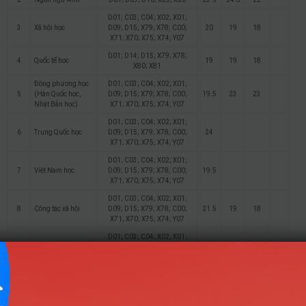
D01; C03; C04; X02; X01;
3
Xã hội học
D09; D15; X79; X78; C00;
20
19
18
X71; X70; X75; X74; Y07
D01; D14; D15; X79; X78;
4
Quốc tế học
19
19
18
X80; X81
Đông phương học
D01; C03; C04; X02; X01;
5
(Hàn Quốc học,
D09; D15; X79; X78; C00;
19.5
23
23
Nhật Bản học)
X71; X70; X75; X74; Y07
D01; C03; C04; X02; X01;
6
Trung Quốc học
D09; D15; X79; X78; C00;
24
X71; X70; X75; X74; Y07
D01; C03; C04; X02; X01;
7
Việt Nam học
D09; D15; X79; X78; C00;
19.5
X71; X70; X75; X74; Y07
D01; C03; C04; X02; X01;
8
Công tác xã hội
D09; D15; X79; X78; C00;
21.5
19
18
X71; X70; X75; X74; Y07
D01; C03; C04; X02; X01;
9
Văn hóa Du lịch
D09; D15; X79; X78; C00;
23
X71; X70; X75; X74; Y07