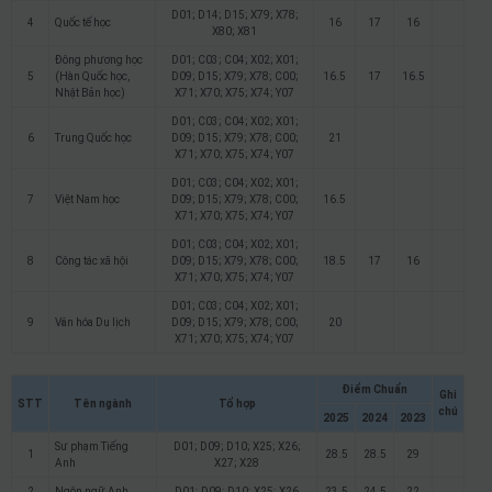
D01; D14; D15; X79; X78;
4
Quốc tế học
16
17
16
X80; X81
Đông phương học
D01; C03; C04; X02; X01;
5
(Hàn Quốc học,
D09; D15; X79; X78; C00;
16.5
17
16.5
Nhật Bản học)
X71; X70; X75; X74; Y07
D01; C03; C04; X02; X01;
6
Trung Quốc học
D09; D15; X79; X78; C00;
21
X71; X70; X75; X74; Y07
D01; C03; C04; X02; X01;
7
Việt Nam học
D09; D15; X79; X78; C00;
16.5
X71; X70; X75; X74; Y07
D01; C03; C04; X02; X01;
8
Công tác xã hội
D09; D15; X79; X78; C00;
18.5
17
16
X71; X70; X75; X74; Y07
D01; C03; C04; X02; X01;
9
Văn hóa Du lịch
D09; D15; X79; X78; C00;
20
X71; X70; X75; X74; Y07
Điểm Chuẩn
Ghi
STT
Tên ngành
Tổ hợp
chú
2025
2024
2023
Sư phạm Tiếng
D01; D09; D10; X25; X26;
1
28.5
28.5
29
Anh
X27; X28
2
Ngôn ngữ Anh
D01; D09; D10; X25; X26
23.5
24.5
22