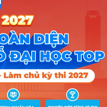
Hướng nghiệp
HOCMAI
ĐĂNG KÝ NGAY
Công cụ
Trắc nghiệm MBTI
Tra cứu đề án tuyển sinh
Tư vấn hướng nghiệp
Tin tức
Tin giáo dục nổi bật