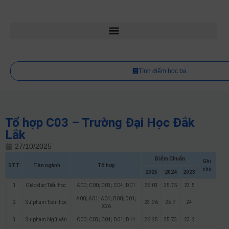
Tính điểm học bạ
Tổ hợp C03 – Trường Đại Học Đắk
Lắk
27/10/2025
Điểm Chuẩn
Ghi
STT
Tên ngành
Tổ hợp
chú
2025
2024
2023
1
Giáo dục Tiểu học
A00; C00; C03; C04; D01
26.03
25.75
23.5
A00; A01; A04; B00; D01;
2
Sư phạm Toán học
23.96
25.7
24
X26
3
Sư phạm Ngữ văn
C00; C03; C04; D01; D14
26.25
25.73
23.2