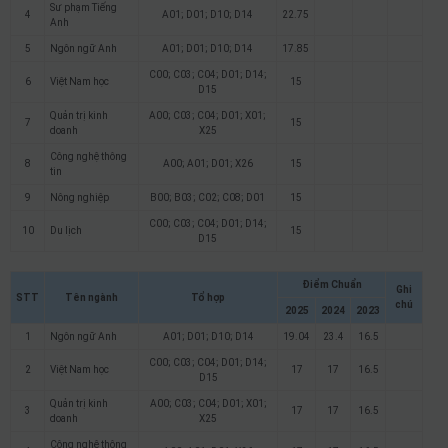
Sư phạm Tiếng
4
A01; D01; D10; D14
22.75
Anh
5
Ngôn ngữ Anh
A01; D01; D10; D14
17.85
C00; C03; C04; D01; D14;
6
Việt Nam học
15
D15
Quản trị kinh
A00; C03; C04; D01; X01;
7
15
doanh
X25
Công nghệ thông
8
A00; A01; D01; X26
15
tin
9
Nông nghiệp
B00; B03; C02; C08; D01
15
C00; C03; C04; D01; D14;
10
Du lịch
15
D15
Điểm Chuẩn
Ghi
STT
Tên ngành
Tổ hợp
chú
2025
2024
2023
1
Ngôn ngữ Anh
A01; D01; D10; D14
19.04
23.4
16.5
C00; C03; C04; D01; D14;
2
Việt Nam học
17
17
16.5
D15
Quản trị kinh
A00; C03; C04; D01; X01;
3
17
17
16.5
doanh
X25
Công nghệ thông