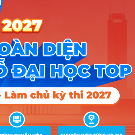
Công cụ
Trắc nghiệm MBTI
Tra cứu đề án tuyển sinh
Tư vấn hướng nghiệp
Tin tức
Tin giáo dục nổi bật
Tin tuyển sinh vào 10
Tin tuyển sinh Đại học
Về chúng tôi
Liên hệ
Điều khoản dịch vụ
Chính sách bảo mật