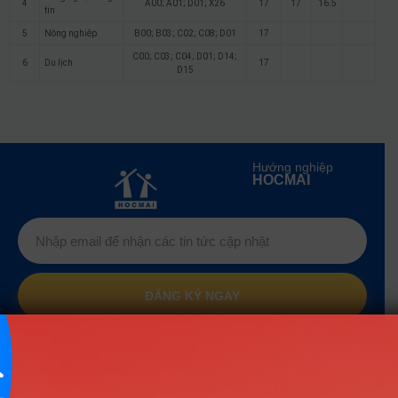
4
A00; A01; D01; X26
17
17
16.5
tin
5
Nông nghiệp
B00; B03; C02; C08; D01
17
C00; C03; C04; D01; D14;
6
Du lịch
17
D15
Hướng nghiệp
HOCMAI
ĐĂNG KÝ NGAY