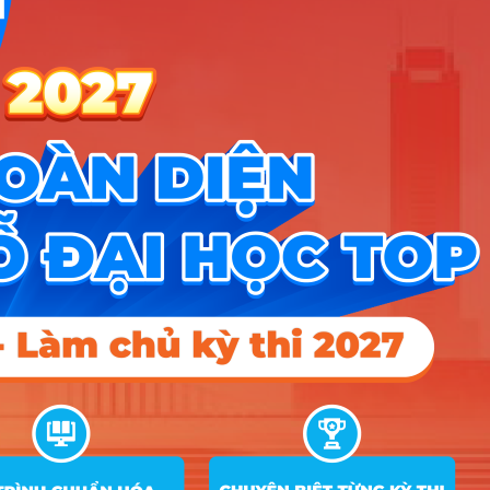
Công cụ
Trắc nghiệm MBTI
Tra cứu đề án tuyển sinh
Tư vấn hướng nghiệp
Tin tức
Tin giáo dục nổi bật
Tin tuyển sinh vào 10
Tin tuyển sinh Đại học
Về chúng tôi
Liên hệ
Điều khoản dịch vụ
Chính sách bảo mật