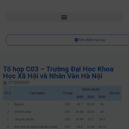
Tính điểm học bạ
Tổ hợp C03 – Trường Đại Học Khoa
Học Xã Hội và Nhân Văn Hà Nội
27/10/2025
Điểm Chuẩn
STT
Tên ngành
Tổ hợp
Ghi chú
2025
2024
2023
1
Báo chí
D01
24.7
26.07
26
2
Chính trị học
D01
25.86
25.35
24
3
Công tác xã hội
D01
24.49
25.3
24.8
4
Điện ảnh và nghệ thuật đại chúng
D01
24.8
24.64
24.75