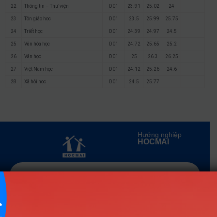
22
Thông tin – Thư viện
D01
23.91
25.02
24
23
Tôn giáo học
D01
23.5
25.99
25.75
24
Triết học
D01
24.39
24.97
24.5
25
Văn hóa học
D01
24.72
25.65
25.2
26
Văn học
D01
25
26.3
26.25
27
Việt Nam học
D01
24.12
25.26
24.6
28
Xã hội học
D01
24.5
25.77
Hướng nghiệp
HOCMAI
ĐĂNG KÝ NGAY