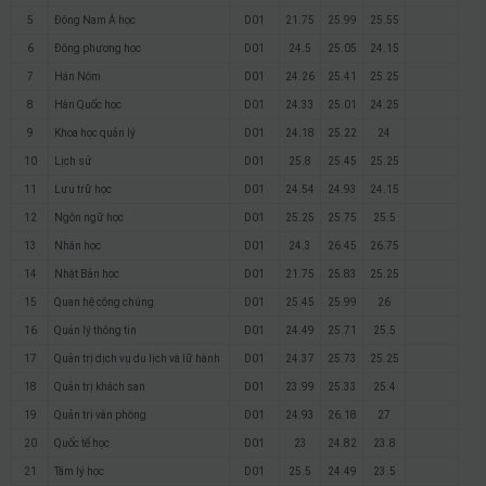
5
Đông Nam Á học
D01
21.75
25.99
25.55
6
Đông phương học
D01
24.5
25.05
24.15
7
Hán Nôm
D01
24.26
25.41
25.25
8
Hàn Quốc học
D01
24.33
25.01
24.25
9
Khoa học quản lý
D01
24.18
25.22
24
10
Lịch sử
D01
25.8
25.45
25.25
11
Lưu trữ học
D01
24.54
24.93
24.15
12
Ngôn ngữ học
D01
25.25
25.75
25.5
13
Nhân học
D01
24.3
26.45
26.75
14
Nhật Bản học
D01
21.75
25.83
25.25
15
Quan hệ công chúng
D01
25.45
25.99
26
16
Quản lý thông tin
D01
24.49
25.71
25.5
17
Quản trị dịch vụ du lịch và lữ hành
D01
24.37
25.73
25.25
18
Quản trị khách sạn
D01
23.99
25.33
25.4
19
Quản trị văn phòng
D01
24.93
26.18
27
20
Quốc tế học
D01
23
24.82
23.8
21
Tâm lý học
D01
25.5
24.49
23.5