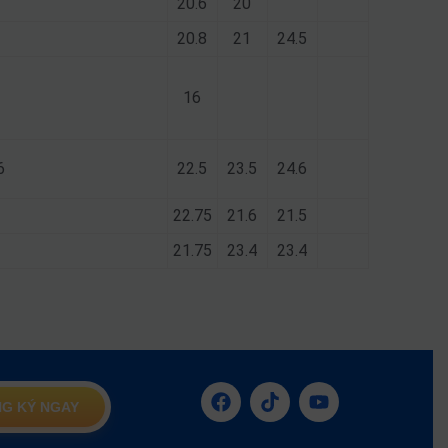
20.6
20
20.8
21
24.5
16
6
22.5
23.5
24.6
22.75
21.6
21.5
21.75
23.4
23.4
G KÝ NGAY