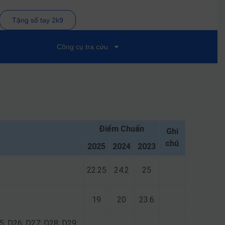
Tặng sổ tay 2k9
Công cụ tra cứu
Điểm Chuẩn
Ghi
chú
2025
2024
2023
22.25
24.2
25
19
20
23.6
5; D26; D27; D28; D29;