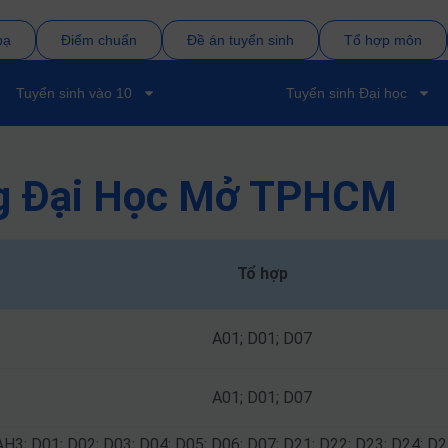
bạ
Điểm chuẩn
Đề án tuyển sinh
Tổ hợp môn
Tuyển sinh vào 10
Tuyển sinh Đại học
ng Đại Học Mở TPHCM
Tổ hợp
A01; D01; D07
A01; D01; D07
AH3; D01; D02; D03; D04; D05; D06; D07; D21; D22; D23; D24; D2