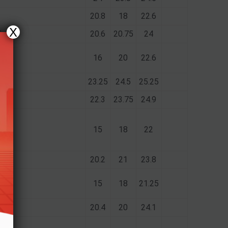
20.8
18
22.6
X
6
20.6
20.75
24
16
20
22.6
6
23.25
24.5
25.25
6
22.3
23.75
24.9
15
18
22
6
20.2
21
23.8
15
18
21.25
6
20.4
20
24.1