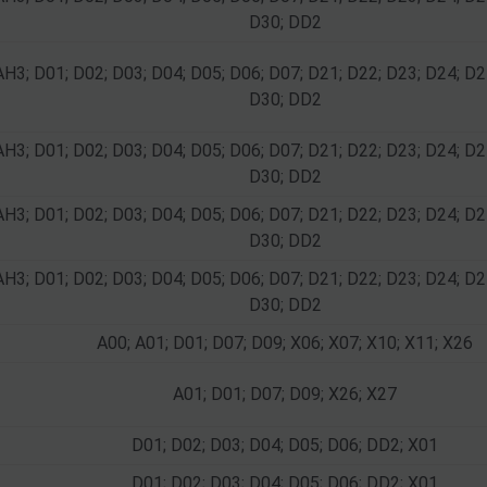
D30; DD2
AH3; D01; D02; D03; D04; D05; D06; D07; D21; D22; D23; D24; D2
D30; DD2
AH3; D01; D02; D03; D04; D05; D06; D07; D21; D22; D23; D24; D2
D30; DD2
AH3; D01; D02; D03; D04; D05; D06; D07; D21; D22; D23; D24; D2
D30; DD2
AH3; D01; D02; D03; D04; D05; D06; D07; D21; D22; D23; D24; D2
D30; DD2
A00; A01; D01; D07; D09; X06; X07; X10; X11; X26
A01; D01; D07; D09; X26; X27
D01; D02; D03; D04; D05; D06; DD2; X01
D01; D02; D03; D04; D05; D06; DD2; X01