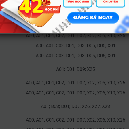
A01; D01; D07; X25; X26; X27; X28
A00; A01; D01; D07; D09; X06; X07; X10; X11; X26
A00; A01; C01; C03; D01; D09; X02; X06; X26; X27; X5
A00; A01; C01; C02; D01; D07; X02; X06; X10; X26
A00; A01; C03; D01; D03; D05; D06; X01
A00; A01; C03; D01; D03; D05; D06; X01
A01; D01; D09; X25
A00; A01; C01; C02; D01; D07; X02; X06; X10; X26
A00; A01; C01; C02; D01; D07; X02; X06; X10; X26
A01; B08; D01; D07; X26; X27; X28
A00; A01; C01; C02; D01; D07; X02; X06; X10; X26