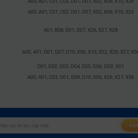
A00; A01; C01; C02; D01; D07; X02; X06; X10; X26
A00; A01; C01; C02; D01; D07; X02; X06; X10; X26
A01; B08; D01; D07; X26; X27; X28
A00; A01; D01; D07; D10; X06; X10; X22; X26; X27; X5
D01; D02; D03; D04; D05; D06; DD2; X01
A00; A01; C03; D01; D09; D10; X06; X26; X27; X56
ĐĂN