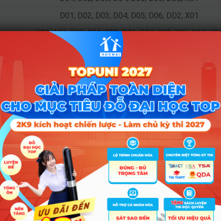
D01; D02; D03; D04; D05; D06; DD2; X01
A00; A01; B08; C01; C02; D01; D07; X02; X06; X10; X2
A01; B08; D01; D07; D09; X26; X27
A00; A01; C01; C02; D01; D07; D08; X02; X06; X10; X2
A00; A01; B08; C01; C02; D01; D07; X02; X06; X10; X2
A01; B08; D01; D07; D09; D10; X25; X26; X27; X28
A00; A01; C01; C02; D01; D07; X02; X06; X10; X25; X2
A01; D01; D07; X25; X26; X27; X28
A00; A01; C01; C02; D01; D07; X02; X06; X10; X25; X2