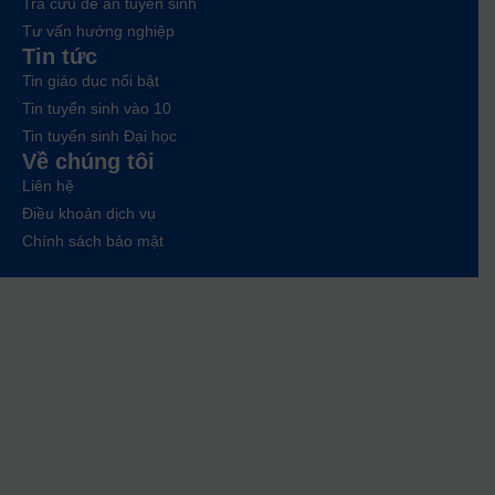
Tra cứu đề án tuyển sinh
Tư vấn hướng nghiệp
Tin tức
Tin giáo dục nổi bật
Tin tuyển sinh vào 10
Tin tuyển sinh Đại học
Về chúng tôi
Liên hệ
Điều khoản dịch vụ
Chính sách bảo mật