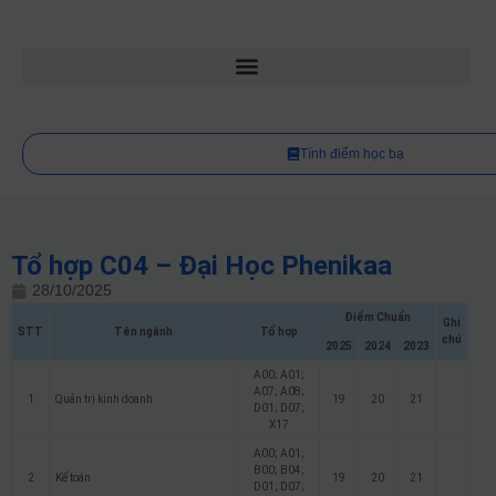
Tính điểm học bạ
Tổ hợp C04 – Đại Học Phenikaa
28/10/2025
Điểm Chuẩn
Ghi
STT
Tên ngành
Tổ hợp
chú
2025
2024
2023
A00; A01;
A07; A08;
1
Quản trị kinh doanh
19
20
21
D01; D07;
X17
A00; A01;
B00; B04;
2
Kế toán
19
20
21
D01; D07;