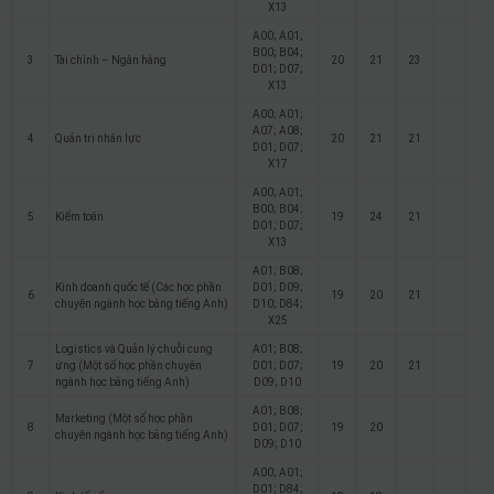
X13
A00; A01;
B00; B04;
3
Tài chính – Ngân hàng
20
21
23
D01; D07;
X13
A00; A01;
A07; A08;
4
Quản trị nhân lực
20
21
21
D01; D07;
X17
A00; A01;
B00; B04;
5
Kiểm toán
19
24
21
D01; D07;
X13
A01; B08;
Kinh doanh quốc tế (Các học phần
D01; D09;
6
19
20
21
chuyên ngành học bằng tiếng Anh)
D10; D84;
X25
Logistics và Quản lý chuỗi cung
A01; B08;
7
ứng (Một số học phần chuyên
D01; D07;
19
20
21
ngành học bằng tiếng Anh)
D09; D10
A01; B08;
Marketing (Một số học phần
8
D01; D07;
19
20
chuyên ngành học bằng tiếng Anh)
D09; D10
A00; A01;
D01; D84;