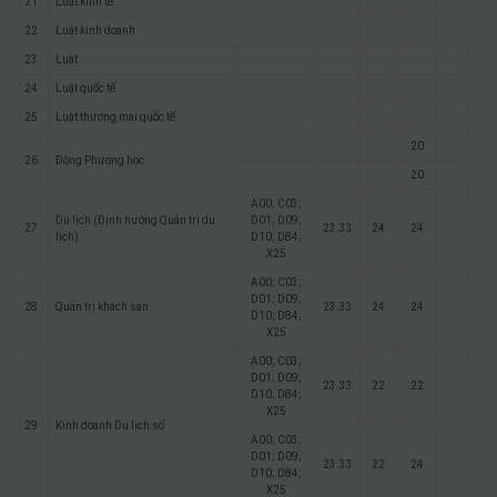
21
Luật kinh tế
22
Luật kinh doanh
23
Luật
24
Luật quốc tế
25
Luật thương mại quốc tế
20
26
Đông Phương học
20
A00; C03;
Du lịch (Định hướng Quản trị du
D01; D09;
27
23.33
24
24
lịch)
D10; D84;
X25
A00; C03;
D01; D09;
28
Quản trị khách sạn
23.33
24
24
D10; D84;
X25
A00; C03;
D01; D09;
23.33
22
22
D10; D84;
X25
29
Kinh doanh Du lịch số
A00; C03;
D01; D09;
23.33
22
24
D10; D84;
X25