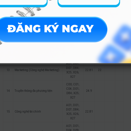
A00; A01;
Quản trị kinh doanh (Kinh doanh
D01; D84;
10
22.81
22
số)
X25; X26;
X27
A00; A01;
11
Thương mại điện tử
D01; D07;
22.81
23
X26; X27
A01; D01;
Logistics và Quản lý chuỗi cung
D07; D84;
12
22.81
22
ứng (Logistics số)
X25; X26;
X27
A01; D01;
D07; D84;
13
Marketing (Công nghệ Marketing)
22.81
22
X25; X26;
X27
C00; C01;
C04; D01;
14
Truyền thông đa phương tiện
24.9
D84; X25;
X27
A01; D01;
D07; D84;
15
Công nghệ tài chính
22.81
X25; X26;
X27
A01; D01;
D04; D09;