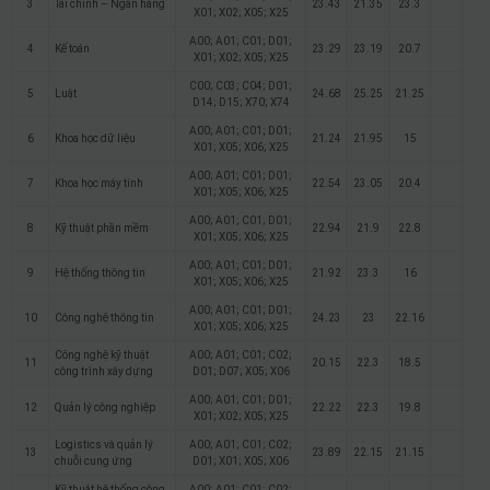
3
Tài chính – Ngân hàng
23.43
21.35
23.3
X01; X02; X05; X25
A00; A01; C01; D01;
4
Kế toán
23.29
23.19
20.7
X01; X02; X05; X25
C00; C03; C04; D01;
5
Luật
24.68
25.25
21.25
D14; D15; X70; X74
A00; A01; C01; D01;
6
Khoa học dữ liệu
21.24
21.95
15
X01; X05; X06; X25
A00; A01; C01; D01;
7
Khoa học máy tính
22.54
23.05
20.4
X01; X05; X06; X25
A00; A01; C01; D01;
8
Kỹ thuật phần mềm
22.94
21.9
22.8
X01; X05; X06; X25
A00; A01; C01; D01;
9
Hệ thống thông tin
21.92
23.3
16
X01; X05; X06; X25
A00; A01; C01; D01;
10
Công nghệ thông tin
24.23
23
22.16
X01; X05; X06; X25
Công nghệ kỹ thuật
A00; A01; C01; C02;
11
20.15
22.3
18.5
công trình xây dựng
D01; D07; X05; X06
A00; A01; C01; D01;
12
Quản lý công nghiệp
22.22
22.3
19.8
X01; X02; X05; X25
Logistics và quản lý
A00; A01; C01; C02;
13
23.89
22.15
21.15
chuỗi cung ứng
D01; X01; X05; X06
Kỹ thuật hệ thống công
A00; A01; C01; C02;