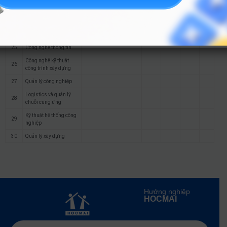
22
Khoa học máy tính
23
Kỹ thuật phần mềm
24
Hệ thống thông tin
25
Công nghệ thông tin
Công nghệ kỹ thuật
26
công trình xây dựng
27
Quản lý công nghiệp
Logistics và quản lý
28
chuỗi cung ứng
Kỹ thuật hệ thống công
29
nghiệp
30
Quản lý xây dựng
Hướng nghiệp
HOCMAI