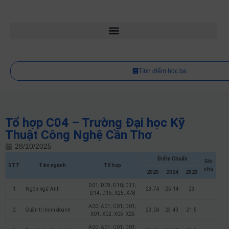
Tính điểm học bạ
Tổ hợp C04 – Trường Đại học Kỹ
Thuật Công Nghệ Cần Thơ
28/10/2025
Điểm Chuẩn
Ghi
STT
Tên ngành
Tổ hợp
chú
2025
2024
2023
D01; D09; D10; D11;
1
Ngôn ngữ Anh
23.74
25.14
23
D14; D15; X25; X78
A00; A01; C01; D01;
2
Quản trị kinh doanh
23.04
23.43
21.5
X01; X02; X05; X25
A00; A01; C01; D01;