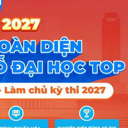
Kỹ thuật hệ thống công
29
nghiệp
30
Quản lý xây dựng
Điểm Chuẩn
Ghi
STT
Tên ngành
Tổ hợp
chú
2025
2024
2023
D01; D09; D10; D11;
1
Ngôn ngữ Anh
26.21
24.78
24.7
D14; D15; X25; X78
A00; A01; C01; D01;
2
Quản trị kinh doanh
25.62
24.1
25.3
X01; X02; X05; X25
A00; A01; C01; D01;
3
Tài chính – Ngân hàng
25.95
25.52
24.42
X01; X02; X05; X25
A00; A01; C01; D01;
4
Kế toán
25.83
24.88
24.68
X01; X02; X05; X25
C00; C03; C04; D01;
5
Luật
27
25.5
24.35
D14; D15; X70; X74
A00; A01; C01; D01;
6
Khoa học dữ liệu
23.98
23.43
19.5
X01; X05; X06; X25
A00; A01; C01; D01;
7
Khoa học máy tính
25.16
24.4
22.5
X01; X05; X06; X25
A00; A01; C01; D01;
8
Kỹ thuật phần mềm
25.52
24.87
23.75
X01; X05; X06; X25