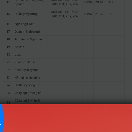
14
20.98
20.35
18.7
nghiệp
D01; X01; X05; X06
A00; A01; C01; C02;
15
Quản lý xây dựng
20.95
21.25
15
D01; X01; X05; X06
16
Ngôn ngữ Anh
17
Quản trị kinh doanh
18
Tài chính – Ngân hàng
19
Kế toán
20
Luật
21
Khoa học dữ liệu
22
Khoa học máy tính
23
Kỹ thuật phần mềm
24
Hệ thống thông tin
25
Công nghệ thông tin
Công nghệ kỹ thuật
26
công trình xây dựng
27
Quản lý công nghiệp
Logistics và quản lý
28
chuỗi cung ứng