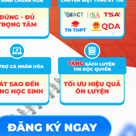
A00; A01; C01; D01;
9
Hệ thống thông tin
24.6
25.24
21.1
X01; X05; X06; X25
A00; A01; C01; D01;
10
Công nghệ thông tin
26.65
26.45
26.26
X01; X05; X06; X25
Công nghệ kỹ thuật
A00; A01; C01; C02;
11
22.96
22.4
20.55
công trình xây dựng
D01; D07; X05; X06
A00; A01; C01; D01;
12
Quản lý công nghiệp
24.88
24
22.55
X01; X02; X05; X25
Logistics và quản lý
A00; A01; C01; C02;
13
26.34
26.31
26.36
chuỗi cung ứng
D01; X01; X05; X06
Kỹ thuật hệ thống công
A00; A01; C01; C02;
14
23.73
22.4
18.04
nghiệp
D01; X01; X05; X06
A00; A01; C01; C02;
15
Quản lý xây dựng
23.7
22.55
18.3
D01; X01; X05; X06
16
Ngôn ngữ Anh
17
Quản trị kinh doanh
18
Tài chính – Ngân hàng
19
Kế toán
20
Luật
21
Khoa học dữ liệu