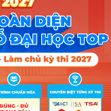
37
Quản lý bệnh viện
B00; C00; C04; D01
15
15
C00; D01; A07; C03; C04;
38
Du lịch
D09; D10; D14; D15; X02;
15
15
X26; X27; X28
39
Quản trị khách sạn
C00; D01; A07; C03; C04
15
Quản trị Nhà hàng và
40
C00; D01; A07; C04; C03
15
15
15
Dịch vụ ăn uống
Quản lý tài nguyên và
41
A00; B00; D01; C02
15
môi trường
Điểm Chuẩn
Ghi
STT
Tên ngành
Tổ hợp
chú
2025
2024
2023
A00; A01; D01; B03; C01;
1
Công nghệ Giáo dục
C02; X02; X06; X07; X08;
18
X26; X27; X28
2
Thiết kế đồ họa
D01; C04; V01; H01
18
3
Thiết kế thời trang
A00; A01; D01; D14
18
4
Ngôn ngữ Anh
C04; D01; C03; X03; X04
18
6
Ngôn ngữ Trung
5
C04; D01; C03; X03; X04
18
6
Quốc
D01; C01; C02; C03; C04;
6
Kinh tế số
18