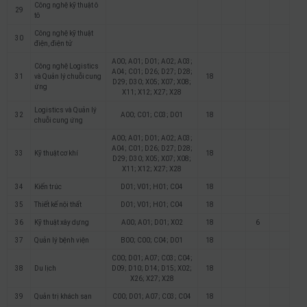
Công nghệ kỹ thuật ô
29
tô
Công nghệ kỹ thuật
30
điện, điện tử
A00; A01; D01; A02; A03;
Công nghệ Logistics
A04; C01; D26; D27; D28;
31
và Quản lý chuỗi cung
18
D29; D30; X05; X07; X08;
ứng
X11; X12; X27; X28
Logistics và Quản lý
32
A00; C01; C03; D01
18
chuỗi cung ứng
A00; A01; D01; A02; A03;
A04; C01; D26; D27; D28;
33
Kỹ thuật cơ khí
18
D29; D30; X05; X07; X08;
X11; X12; X27; X28
34
Kiến trúc
D01; V01; H01; C04
18
35
Thiết kế nội thất
D01; V01; H01; C04
18
36
Kỹ thuật xây dựng
A00; A01; D01; X02
18
6
37
Quản lý bệnh viện
B00; C00; C04; D01
18
C00; D01; A07; C03; C04;
38
Du lịch
D09; D10; D14; D15; X02;
18
X26; X27; X28
39
Quản trị khách sạn
C00; D01; A07; C03; C04
18