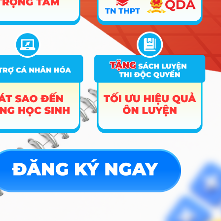
X01
B00; C00; D01; B03; C03;
C04; C08; C12; C13; D13;
7
Tâm lý học
18
6
D14; D15; X01; X70; X74;
X78
8
Đông phương học
C04; D01; C03; X03; X04
18
6
Truyền thông đa
9
A01; C00; D01; D15
18
6
phương tiện
10
Quan hệ công chúng
A01; C00; D01; D15
18
6
Quản trị kinh doanh –
Chuẩn quốc tế (Quản
11
A00; D01; C01; C03
18
trị doanh nghiệp và
công nghệ)
Quản trị kinh doanh –
12
Chuẩn quốc tế (Kinh
doanh sáng tạo)
Quản trị kinh doanh
13
thực phẩm
14
Quản trị kinh doanh
A00; C01; C03; D01
18
15
Marketing
A00; D01; C01; C03
18
16
Kinh doanh quốc tế
A00; D01; C01; C03
18
6
17
Thương mại điện tử
A00; C01; C03; D01
18