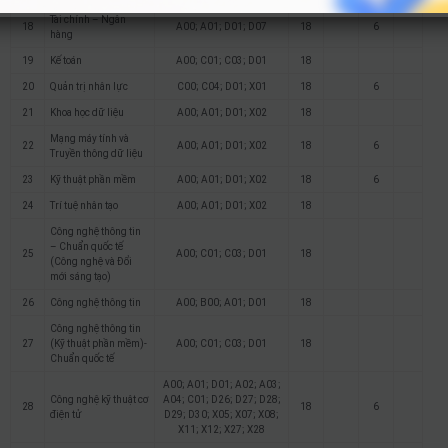
Tài chính – Ngân
18
A00; A01; D01; D07
18
6
hàng
19
Kế toán
A00; C01; C03; D01
18
20
Quản trị nhân lực
C00; C04; D01; X01
18
6
21
Khoa học dữ liệu
A00; A01; D01; X02
18
Mạng máy tính và
22
A00; A01; D01; X02
18
6
Truyền thông dữ liệu
23
Kỹ thuật phần mềm
A00; A01; D01; X02
18
6
24
Trí tuệ nhân tạo
A00; A01; D01; X02
18
Công nghệ thông tin
– Chuẩn quốc tế
25
A00; C01; C03; D01
18
(Công nghệ và Đổi
mới sáng tạo)
26
Công nghệ thông tin
A00; B00; A01; D01
18
Công nghệ thông tin
27
(Kỹ thuật phần mềm)-
A00; C01; C03; D01
18
Chuẩn quốc tế
A00; A01; D01; A02; A03;
Công nghệ kỹ thuật cơ
A04; C01; D26; D27; D28;
28
18
6
điện tử
D29; D30; X05; X07; X08;
X11; X12; X27; X28