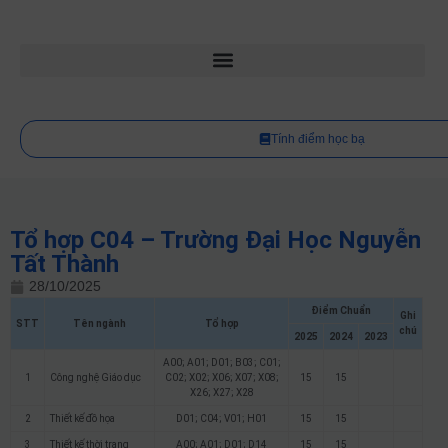
Tính điểm học bạ
Tổ hợp C04 – Trường Đại Học Nguyễn
Tất Thành
28/10/2025
Điểm Chuẩn
Ghi
STT
Tên ngành
Tổ hợp
chú
2025
2024
2023
A00; A01; D01; B03; C01;
1
Công nghệ Giáo dục
C02; X02; X06; X07; X08;
15
15
X26; X27; X28
2
Thiết kế đồ họa
D01; C04; V01; H01
15
15
3
Thiết kế thời trang
A00; A01; D01; D14
15
15