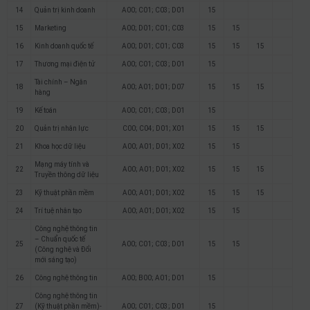
14
Quản trị kinh doanh
A00; C01; C03; D01
15
15
Marketing
A00; D01; C01; C03
15
15
16
Kinh doanh quốc tế
A00; D01; C01; C03
15
15
15
17
Thương mại điện tử
A00; C01; C03; D01
15
Tài chính – Ngân
18
A00; A01; D01; D07
15
15
15
hàng
19
Kế toán
A00; C01; C03; D01
15
20
Quản trị nhân lực
C00; C04; D01; X01
15
15
15
21
Khoa học dữ liệu
A00; A01; D01; X02
15
15
Mạng máy tính và
22
A00; A01; D01; X02
15
15
15
Truyền thông dữ liệu
23
Kỹ thuật phần mềm
A00; A01; D01; X02
15
15
15
24
Trí tuệ nhân tạo
A00; A01; D01; X02
15
15
Công nghệ thông tin
– Chuẩn quốc tế
25
A00; C01; C03; D01
15
15
(Công nghệ và Đổi
mới sáng tạo)
26
Công nghệ thông tin
A00; B00; A01; D01
15
Công nghệ thông tin
27
(Kỹ thuật phần mềm)-
A00; C01; C03; D01
15