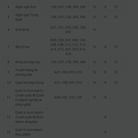
4
Ngôn ngữ Anh
C04; D01; C03; X03; X04
15
15
15
Ngôn ngữ Trung
5
C04; D01; C03; X03; X04
15
15
15
Quốc
D01; C01; C02; C03; C04;
6
Kinh tế số
15
X01
B00; C00; D01; B03; C03;
C04; C08; C12; C13; D13;
7
Tâm lý học
15
15
15
D14; D15; X01; X70; X74;
X78
8
Đông phương học
C04; D01; C03; X03; X04
15
15
15
Truyền thông đa
9
A01; C00; D01; D15
15
15
15
phương tiện
10
Quan hệ công chúng
A01; C00; D01; D15
15
15
15
Quản trị kinh doanh –
Chuẩn quốc tế (Quản
11
A00; D01; C01; C03
15
15
trị doanh nghiệp và
công nghệ)
Quản trị kinh doanh –
12
Chuẩn quốc tế (Kinh
15
doanh sáng tạo)
Quản trị kinh doanh
13
15
thực phẩm