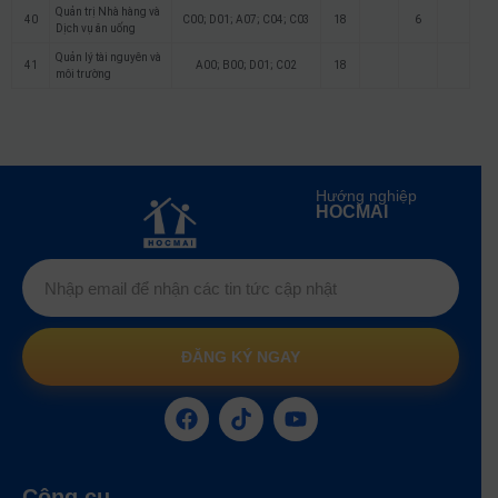
Quản trị Nhà hàng và
40
C00; D01; A07; C04; C03
18
6
Dịch vụ ăn uống
Quản lý tài nguyên và
41
A00; B00; D01; C02
18
môi trường
Hướng nghiệp
HOCMAI
ĐĂNG KÝ NGAY
Công cụ