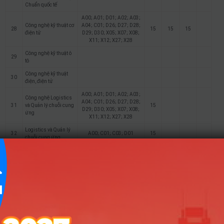
Chuẩn quốc tế
A00; A01; D01; A02; A03;
Công nghệ kỹ thuật cơ
A04; C01; D26; D27; D28;
28
15
15
15
điện tử
D29; D30; X05; X07; X08;
X11; X12; X27; X28
Công nghệ kỹ thuật ô
29
tô
Công nghệ kỹ thuật
30
điện, điện tử
A00; A01; D01; A02; A03;
Công nghệ Logistics
A04; C01; D26; D27; D28;
31
và Quản lý chuỗi cung
15
D29; D30; X05; X07; X08;
ứng
X11; X12; X27; X28
Logistics và Quản lý
32
A00; C01; C03; D01
15
chuỗi cung ứng
A00; A01; D01; A02; A03;
A04; C01; D26; D27; D28;
33
Kỹ thuật cơ khí
15
D29; D30; X05; X07; X08;
X11; X12; X27; X28
34
Kiến trúc
D01; V01; H01; C04
15
15
35
Thiết kế nội thất
D01; V01; H01; C04
15
15
36
Kỹ thuật xây dựng
A00; A01; D01; X02
15
15
15