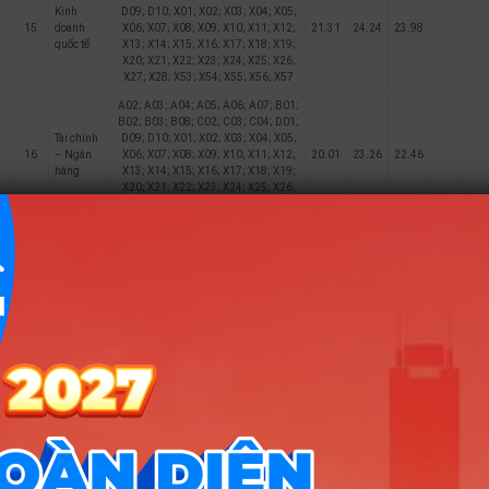
Kinh
D09; D10; X01; X02; X03; X04; X05;
15
doanh
X06; X07; X08; X09; X10; X11; X12;
21.31
24.24
23.98
quốc tế
X13; X14; X15; X16; X17; X18; X19;
X20; X21; X22; X23; X24; X25; X26;
X27; X28; X53; X54; X55; X56; X57
A02; A03; A04; A05; A06; A07; B01;
B02; B03; B08; C02; C03; C04; D01;
Tài chính
D09; D10; X01; X02; X03; X04; X05;
16
– Ngân
X06; X07; X08; X09; X10; X11; X12;
20.01
23.26
22.46
hàng
X13; X14; X15; X16; X17; X18; X19;
X20; X21; X22; X23; X24; X25; X26;
X27; X28; X53; X54; X55; X56; X57
A02; A03; A04; A05; A06; A07; B01;
B02; B03; B08; C02; C03; C04; D01;
D09; D10; X01; X02; X03; X04; X05;
17
Kế toán
X06; X07; X08; X09; X10; X11; X12;
19.95
23.18
22.29
X13; X14; X15; X16; X17; X18; X19;
X20; X21; X22; X23; X24; X25; X26;
X27; X28; X53; X54; X55; X56; X57
A02; A03; A04; A05; A06; A07; B01;
Kế toán
B02; B03; B08; C02; C03; C04; D01;
(Chương
D09; D10; X01; X02; X03; X04; X05;
trình đào
18
X06; X07; X08; X09; X10; X11; X12;
19.25
22.8
tạo chất
X13; X14; X15; X16; X17; X18; X19;
lượng
X20; X21; X22; X23; X24; X25; X26;
cao)
X27; X28; X53; X54; X55; X56; X57
A02; A03; A04; A05; A06; A07; B01;