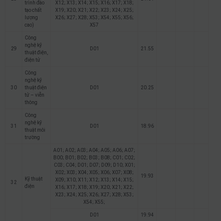
trình đào
X12; X13; X14; X15; X16; X17; X18;
tạo chất
X19; X20; X21; X22; X23; X24; X25;
lượng
X26; X27; X28; X53; X54; X55; X56;
cao)
X57
Công
nghệ kỹ
29
D01
21.55
thuật điện,
điện tử
Công
nghệ kỹ
30
thuật điện
D01
20.25
tử – viễn
thông
Công
nghệ kỹ
31
D01
18.96
thuật môi
trường
A01; A02; A03; A04; A05; A06; A07;
B00; B01; B02; B03; B08; C01; C02;
C03; C04; D01; D07; D09; D10; X01;
X02; X03; X04; X05; X06; X07; X08;
19.93
Kỹ thuật
X09; X10; X11; X12; X13; X14; X15;
32
điện
X16; X17; X18; X19; X20; X21; X22;
X23; X24; X25; X26; X27; X28; X53;
X54; X55;
D01
19.94